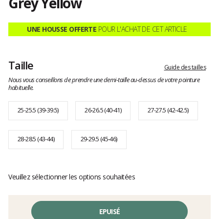
Grey Yellow
Les
avis
UNE HOUSSE OFFERTE
POUR L'ACHAT DE CET ARTICLE
clients
Taille
Guide des tailles
Nous vous conseillons de prendre une demi-taille au-dessus de votre pointure
habituelle.
25-25.5 (39-39.5)
26-26.5 (40-41)
27-27.5 (42-42.5)
28-28.5 (43-44)
29-29.5 (45-46)
Veuillez sélectionner les options souhaitées
EPUISÉ