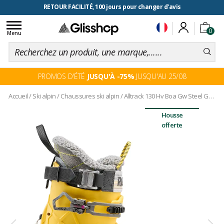
RETOUR FACILITÉ, 100 jours pour changer d'avis
Toggle
0
navigation
Menu
PROMOS D'ÉTÉ
JUSQU'À -75%
JUSQU'AU 25/08
Accueil
/
Ski alpin
/
Chaussures ski alpin
/
Alltrack 130 Hv Boa Gw Steel Grey Yellow
Housse
offerte