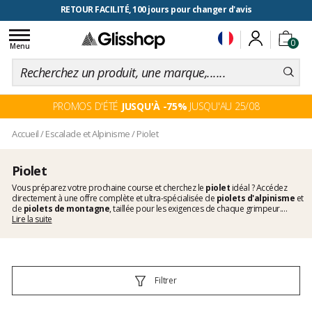
RETOUR FACILITÉ, 100 jours pour changer d'avis
Toggle
0
navigation
Menu
PROMOS D'ÉTÉ
JUSQU'À -75%
JUSQU'AU 25/08
Accueil
/
Escalade et Alpinisme
/
Piolet
Piolet
Vous préparez votre prochaine course et cherchez le
piolet
idéal ? Accédez
directement à une offre complète et ultra-spécialisée de
piolets d'alpinisme
et
de
piolets de montagne
, taillée pour les exigences de chaque grimpeur.
Parcourez l'ensemble des gammes et trouvez immédiatement les meilleurs
Lire la suite
modèles du marché pour concrétiser vos projets d'ascension.
Filtrer