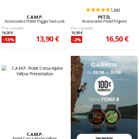
1 avis
C.A.M.P.
PETZL
Accessoires Piolet Trigger Fast Lock
Accessoires Piolet Trigrest
Prix conseillé
Prix conseillé
16,00 €
16,90 €
13,90 €
16,50 €
-13%
-2%
C.A.M.P.
Piolet Corsa Alpine Yellow