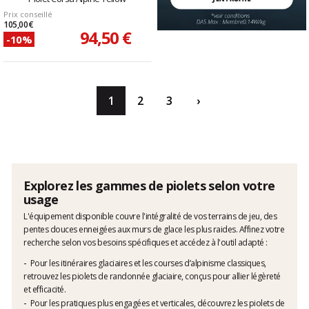
Prix conseillé
105,00 €
94,50 €
-10%
1
2
3
›
Explorez les gammes de piolets selon votre
usage
L'équipement disponible couvre l'intégralité de vos terrains de jeu, des
pentes douces enneigées aux murs de glace les plus raides. Affinez votre
recherche selon vos besoins spécifiques et accédez à l'outil adapté :
Pour les itinéraires glaciaires et les courses d’alpinisme classiques,
retrouvez les
piolets de randonnée glaciaire
, conçus pour allier légèreté
et efficacité.
Pour les pratiques plus engagées et verticales, découvrez les
piolets de