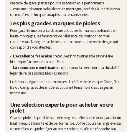
cascade de glace
, pensés pour la précision et la performance.
Pour une utilisation polyvalente en montagne, accédez à une sélection
de modèles techniques adaptés aux terrains variés.
Les plus grandes marques de piolets
Pour garantir une sécurité absolue et des performances optimales en
haute montagne, les fabricants de référence de l'outdoor sont au
rendez-vous. Naviguez facilement par marque et repérez le design qui
correspond à vos attentes :
L'excellence française :
retrouvez l'innovation et le savoir-faire
historique à travers les
piolets Petzl
La robustesse américaine :
optez pour la précision et la durabilité
légendaire des
piolets Black Diamond
L’offre inclut également des marques de référence telles que Grivel, Blue
Ice ou Camp, avec des modèles couvrant l’ensemble des usages en
montagne.
Une sélection experte pour acheter votre
piolet
Chaque piolet disponible sur cette page est sélectionné pour garantir un
haut niveau de fiabilité et de performance. L’offre couvre un large éventail
de modèles, du piolet léger au piolet technique, afin de répondre aux