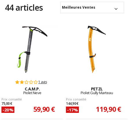
44 articles
Meilleures Ventes
1 avis
C.A.M.P.
PETZL
Piolet Neve
Piolet Gully Marteau
Prix conseillé
Prix conseillé
75,00 €
144,90 €
59,90 €
119,90 €
-20%
-17%