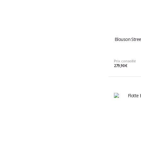
Blouson Stre
Prix conseillé
279,90 €