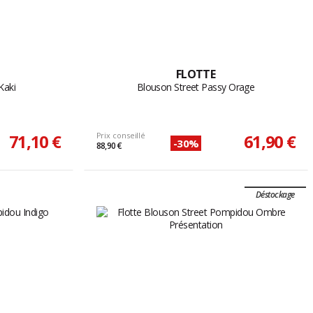
FLOTTE
Kaki
Blouson Street Passy Orage
71,10 €
Prix conseillé
61,90 €
-30%
88,90 €
Déstockage