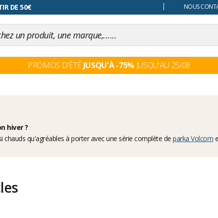
 changer d'avis
NOUS CONTAC
PROMOS D'ÉTÉ
JUSQU'À -75%
JUSQU'AU 25/08
n hiver ?
ssi chauds qu'agréables à porter avec une série complète de
parka Volcom
e
cles