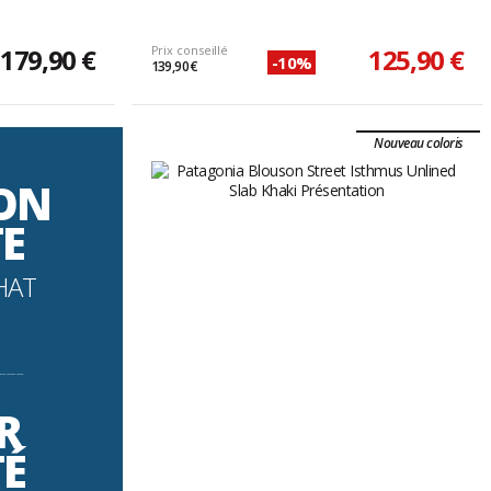
179,90 €
Prix conseillé
125,90 €
-10%
139,90 €
Nouveau coloris
SON
TE
HAT
----------
R
TÉ