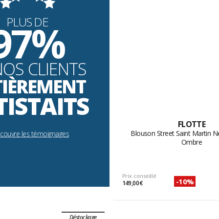
PLUS DE
97%
NOS CLIENTS
TIÈREMENT
TISTAITS
FLOTTE
Blouson Street Saint Martin 
écouvre les témoignages
Ombre
Prix conseillé
-10%
149,00 €
Déstockage