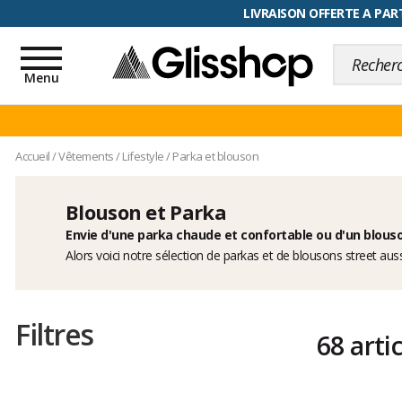
RETOUR FACILITÉ, 100 jours pour
Toggle
navigation
Menu
Accueil
/
Vêtements
/
Lifestyle
/
Parka et blouson
Blouson et Parka
Envie d'une parka chaude et confortable ou d'un blouso
Alors voici notre sélection de parkas et de blousons street au
Filtres
68 arti