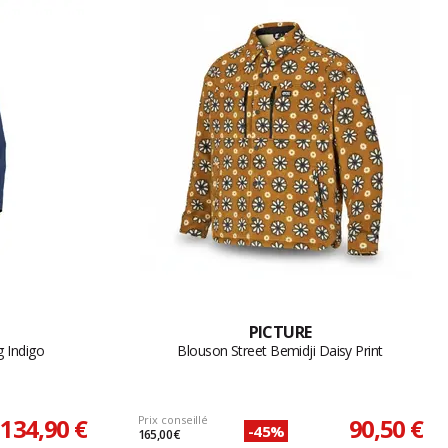
PICTURE
 Indigo
Blouson Street Bemidji Daisy Print
134,90 €
Prix conseillé
90,50 €
-45%
165,00 €