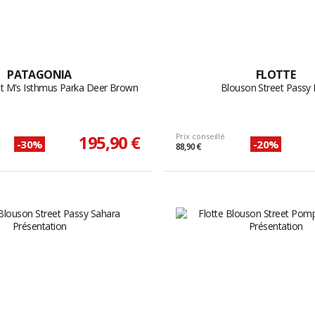
PATAGONIA
FLOTTE
et M's Isthmus Parka Deer Brown
Blouson Street Passy 
195,90 €
Prix conseillé
-30%
-20%
88,90 €