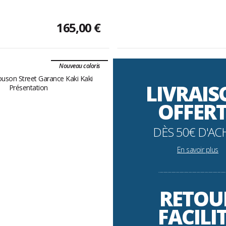
165,00 €
Nouveau coloris
LIVRAI
OFFER
DÈS 50€ D'AC
En savoir plus
----------------------------------------------------------
RETOU
FACILI