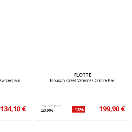
FLOTTE
New Leopard
Blouson Street Varennes Ombre Kaki
134,10 €
Prix conseillé
199,90 €
-13%
229,90 €