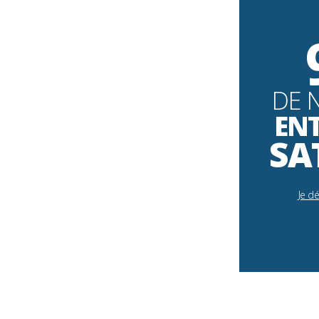
DE 
EN
SA
Je d