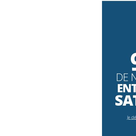
DE 
EN
SA
Je d