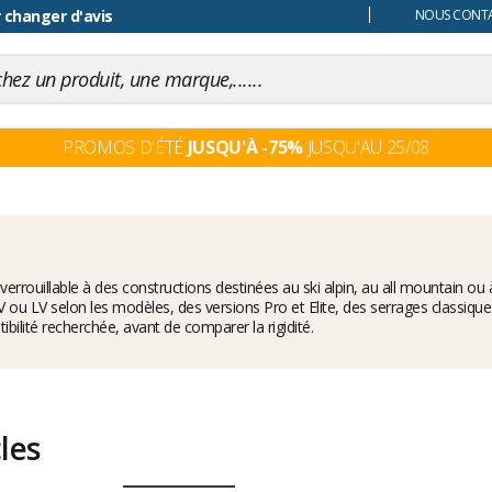
 changer d'avis
NOUS CONTAC
PROMOS D'ÉTÉ
JUSQU'À -75%
JUSQU'AU 25/08
éverrouillable à des constructions destinées au ski alpin, au all mountain 
 ou LV selon les modèles, des versions Pro et Elite, des serrages classiq
ilité recherchée, avant de comparer la rigidité.
cles