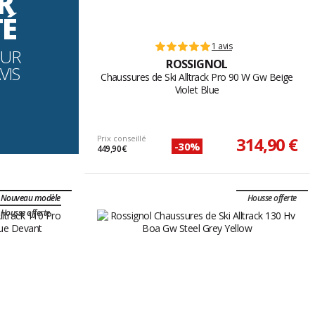
R
TÉ
1 avis
OUR
ROSSIGNOL
VIS
Chaussures de Ski Alltrack Pro 90 W Gw Beige
Violet Blue
Prix conseillé
314,90 €
-30%
449,90 €
Nouveau modèle
Housse offerte
Housse offerte