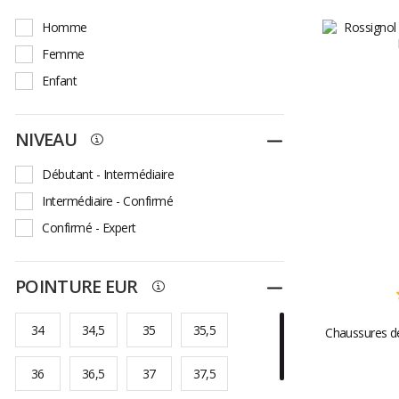
Homme
Femme
Enfant
NIVEAU
Replier
Débutant - Intermédiaire
Intermédiaire - Confirmé
Confirmé - Expert
POINTURE EUR
Replier
34
34,5
35
35,5
Chaussures de
36
36,5
37
37,5