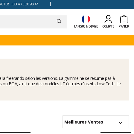
TER +33 4 73 26 98 47
LANGUE & DEVISE
COMPTE
PANIER
ou à la freerando selon les versions. La gamme ne se résume pas à
ues ou BOA, ainsi que des modèles LT équipés d’inserts Low Tech. Le
Meilleures Ventes