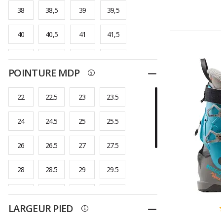
38
38,5
39
39,5
40
40,5
41
41,5
42
42,5
43
43,5
POINTURE MDP
Replier
44
44,5
45
45,5
22
22.5
23
23.5
46
46,5
47
47,5
24
24.5
25
25.5
48
48,5
26
26.5
27
27.5
28
28.5
29
29.5
30
30.5
31
31.5
LARGEUR PIED
Replier