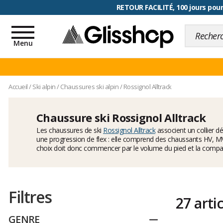
RETOUR FACILITÉ, 100 jours pour
Toggle
navigation
Menu
Accueil
/
Ski alpin
/
Chaussures ski alpin
/
Rossignol Alltrack
Chaussure ski Rossignol Alltrack
Les chaussures de ski
Rossignol Alltrack
associent un collier d
une progression de flex : elle comprend des chaussants HV, MV
choix doit donc commencer par le volume du pied et la compatib
Filtres
27 arti
GENRE
Replier