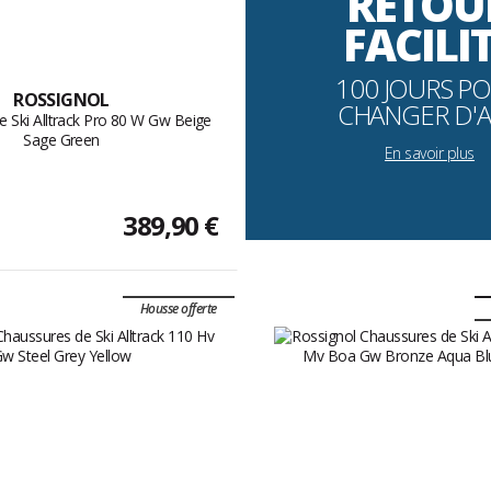
RETOU
FACILI
100 JOURS P
ROSSIGNOL
CHANGER D'A
 Ski Alltrack Pro 80 W Gw Beige
Sage Green
En savoir plus
389,90 €
Housse offerte