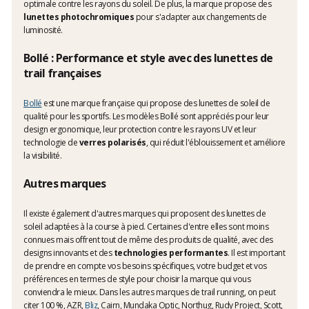
optimale contre les rayons du soleil. De plus, la marque propose des
lunettes photochromiques
pour s'adapter aux changements de
luminosité.
Bollé : Performance et style avec des lunettes de
trail françaises
Bollé
est une marque française qui propose des lunettes de soleil de
qualité pour les sportifs. Les modèles Bollé sont appréciés pour leur
design ergonomique, leur protection contre les rayons UV et leur
technologie de
verres polarisés
, qui réduit l'éblouissement et améliore
la visibilité.
Autres marques
Il existe également d'autres marques qui proposent des lunettes de
soleil adaptées à la course à pied. Certaines d'entre elles sont moins
connues mais offrent tout de même des produits de qualité, avec des
designs innovants et des
technologies performantes
. Il est important
de prendre en compte vos besoins spécifiques, votre budget et vos
préférences en termes de style pour choisir la marque qui vous
conviendra le mieux. Dans les autres marques de trail running, on peut
citer 100 %, AZR,
Bliz
, Cairn, Mundaka Optic, Northug, Rudy Project, Scott,