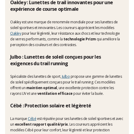
Oakley : Lunettes de trail innovantes pour une
expérience de course optimale
Oakley est une marque de renommée mondiale pour ses lunettes de
soleil sportives et innovantes. Les coureurs apprécient les modèles
Oakley
pour leur légèreté, leur résistance aux chocs et leur technologie
de verres performants, comme la
technologie Prizm
qui améliore la
perception des couleurs et des contrastes.
Julbo : Lunettes de soleil conçues pour les
exigences du trail running
Spécialiste des lunettes de sport,
Julbo
propose une gamme de lunettes
de soleil spécifiquement conçues pour le trail running. Ces modèles
offrent un
maintien optimal
, une excellente protection contre les
rayons UV et une
ventilation efficace
pour éviter la buée.
Cébé : Protection solaire et légèreté
La marque
Cébé
est réputée pour ses lunettes de soleil sportives et avec
un
excellent rapport qualité/prix
. Les coureurs apprécient les
modèles Cébé pour leur confort, leur légèreté et leur protection