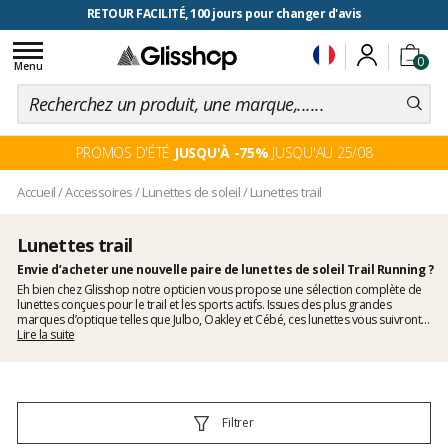
RETOUR FACILITÉ, 100 jours pour changer d'avis
Toggle
0
navigation
Menu
PROMOS D'ÉTÉ
JUSQU'À -75%
JUSQU'AU 25/08
Accueil
/
Accessoires
/
Lunettes de soleil
/
Lunettes trail
Lunettes trail
Envie d’acheter une nouvelle paire de lunettes de soleil Trail Running ?
Eh bien chez Glisshop notre opticien vous propose une sélection complète de
lunettes conçues pour le trail et les sports actifs. Issues des plus grandes
marques d’optique telles que Julbo, Oakley et Cébé, ces lunettes vous suivront
dans tous vos mouvements sans jamais vous gêner. Découvrez sans plus
Lire la suite
attendre nos nombreux modèles pour homme et pour femme.
Filtrer