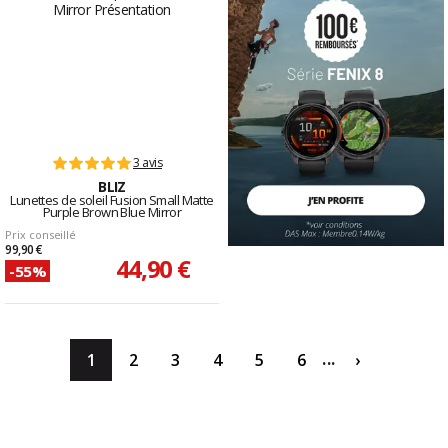
3 avis
BLIZ
Lunettes de soleil Fusion Small Matte
Purple Brown Blue Mirror
Prix conseillé
99,90 €
44,90 €
-55%
...
1
2
3
4
5
6
›