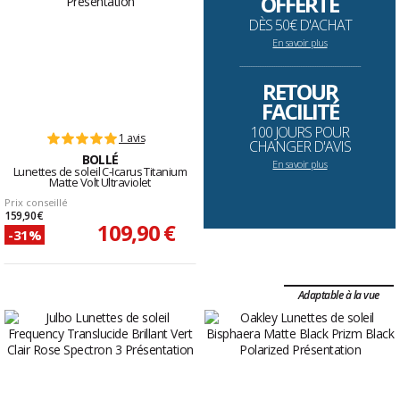
OFFERTE
DÈS 50€ D'ACHAT
En savoir plus
--------------------------------------------------------------------
RETOUR
FACILITÉ
100 JOURS POUR
1 avis
CHANGER D'AVIS
BOLLÉ
En savoir plus
Lunettes de soleil C-Icarus Titanium
Matte Volt Ultraviolet
Prix conseillé
159,90 €
109,90 €
-31%
Adaptable à la vue