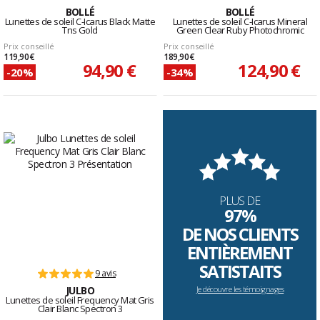
BOLLÉ
BOLLÉ
Lunettes de soleil C-Icarus Black Matte
Lunettes de soleil C-Icarus Mineral
Tns Gold
Green Clear Ruby Photochromic
Prix conseillé
Prix conseillé
119,90 €
189,90 €
94,90 €
124,90 €
-20%
-34%
PLUS DE
97%
DE NOS CLIENTS
ENTIÈREMENT
SATISTAITS
9 avis
JULBO
Je découvre les témoignages
Lunettes de soleil Frequency Mat Gris
Clair Blanc Spectron 3