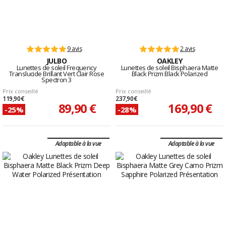
9 avis
2 avis
JULBO
OAKLEY
Lunettes de soleil Frequency
Lunettes de soleil Bisphaera Matte
Translucide Brillant Vert Clair Rose
Black Prizm Black Polarized
Spectron 3
Prix conseillé
Prix conseillé
119,90 €
237,90 €
89,90 €
169,90 €
-25%
-28%
Adaptable à la vue
Adaptable à la vue