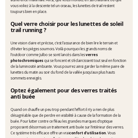
vous voliez à la descente tel un oiseau, les lunettes de trail restent
toujours bien en place.
Quel verre choisir pour les lunettes de soleil
trail running ?
Une vision claire et précise, c’est l’assurance de bien lire le terrain et
d’éviter les pièges sournois. Voilà pourquoi les grands noms de
l’outdoor comme Julbo se sont lancés dans les
verres
photochromiques
qui se foncent et s’éclaircissent tout seul en fonction
de la luminosité ambiante. Vous pourrez ainsi garder la même paire de
lunettes du matin au soir du fond de la vallée jusqu’aux plus hauts
sommets enneigés.
Optez également pour des verres traités
anti buée
Quand on chauffe un peu trop pendant l’effort il n’y a rien de plus
désagréable que de perdre en visibilité à cause de la formation de la
buée. Pour lutter contre ce fléau les grandes marques d’optique
proposent désormais un traitement anti buée sur l’intérieur des verres.
Ce système très efficace offre un vrai
confort d’utilisation
. Vous