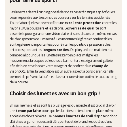
pour faire du sport ?
Les lunettes de trail running possèdent des caractéristiques spécifiques
pour répondre aux besoins des coureurs sur les terrains accidentés.
Tout d'abord, elles doivent offrir une
excellente protection
contre les
rayons UV, la poussière et les débris. Les
verres de qualité
sont
essentiels pour garantir une vision claire et sans distorsion, même en cas
de changements de luminosité. Les montures légères et confortables
sont également importantes pour éviter les points de pression et les
irritations pendant les
longues sorties
. De plus, un bon maintien est
primordial pour que les lunettes restent en place malgré les
mouvements brusques et les chocs. La monture est également galbée
afin de bien envelopper votre visage et de profiter d'un
champ de
vison XXL
. Enfin, la ventilation est un autre aspect à considérer, car elle
permet de prévenir la buée et d'assurer une vision optimale tout au long
de la course.
Choisir des lunettes avec un bon grip !
Eh oui, même si elles sont les plus légères du monde, il est crucial d’avoir
une
tenue parfaite
pour que les lunettes restent bien en place même
après des chocs répétés. De
bonnes lunettes de trail
disposent donc
d’ailettes ergonomiques anti dérapantes et de branches dotées d’une
adhérence maximale. Ainsi, que vous montiez en surchauffant ou que