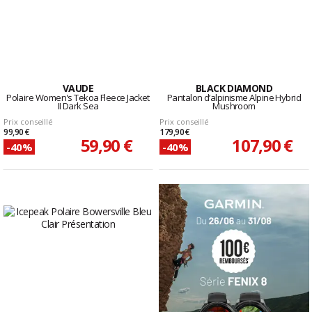
VAUDE
BLACK DIAMOND
Polaire Women's Tekoa Fleece Jacket
Pantalon d’alpinisme Alpine Hybrid
II Dark Sea
Mushroom
Prix conseillé
Prix conseillé
99,90 €
179,90 €
59,90 €
107,90 €
-40%
-40%