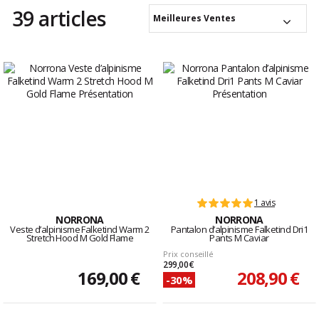
39 articles
Meilleures Ventes
1 avis
NORRONA
NORRONA
Veste d’alpinisme Falketind Warm 2
Pantalon d’alpinisme Falketind Dri1
Stretch Hood M Gold Flame
Pants M Caviar
Prix conseillé
299,00 €
169,00 €
208,90 €
-30%