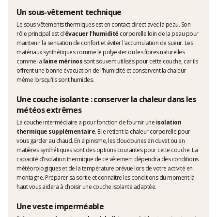
Un sous-vêtement technique
Le sous-vêtements thermiques est en contact direct avec la peau. Son
rôle principal est d'
évacuer l'humidité
corporelle loin de la peau pour
maintenir la sensation de confort et éviter l'accumulation de sueur. Les
matériaux synthétiques comme le polyester ou les fibres naturelles
comme la
laine mérinos
sont souvent utilisés pour cette couche, car ils
offrent une bonne évacuation de l'humidité et conservent la chaleur
même lorsqu'ils sont humides.
Une couche isolante : conserver la chaleur dans les
météos extrêmes
La couche intermédiaire a pour fonction de fournir une
isolation
thermique supplémentaire
. Elle retient la chaleur corporelle pour
vous garder au chaud. En alpinisme, les doudounes en duvet ou en
matières synthétiques sont des options courantes pour cette couche. La
capacité d'isolation thermique de ce vêtement dépendra des conditions
météorologiques et de la température prévue lors de votre activité en
montagne. Préparer sa sortie et connaître les conditions du moment là-
haut vous aidera à choisir une couche isolante adaptée.
Une veste imperméable