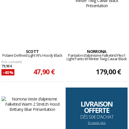
SCOTT
NORRONA
Polaire Defined Light W's Hoody Black
Pantalon d’alpinisme Falketind Flex1
Light Pants M Winter Twig Caviar Black
Prix conseillé
79,90 €
47,90 €
179,00 €
-40%
LIVRAISON
OFFERTE
DÈS 50€ D'ACHAT
En savoir plus