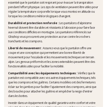
essentiel que le pantalon soit respirant pour évacuer la transpiration
pendant l'effort physique. Les zips de ventilation peuvent être utiles pour
réguler la température corporelle lorsque vous montez en altitude ou
lorsque les conditions météorologiques changent.
Durabilité et protection renforcée :
Les pantalons d'alpinisme
hivernal doivent être durables et résistants à l'abrasion pour faire face
aux conditions difficiles en montagne. Les pantalons référencés sur
Glisshop vous procurent une protection accrue contre les rochers
tranchants et les crampons.
Liberté de mouvement :
Assurez-vous que le pantalon offre une
coupe et une conception qui permettent une bonne liberté de
mouvement pour l'escalade et les mouvements techniques en terrain
alpin. Les genoux préformés et les zones extensibles peuvent être des
fonctionnalités utiles pour faciliter la mobilité.
Compatibilité avec les équipements techniques :
Vérifiez que le
pantalon est compatible avec vos autres équipements techniques, tels
que les crampons et les guêtres. Certains modèles ont des fermetures
éclair sur les jambes pour faciliter l'ajustement des crampons, ainsi que
des boucles pour attacher les guêtres et empêcher la neige d'entrer
dans les bottes.
Investir dans un équipement de qualité garantira votre confort et votre