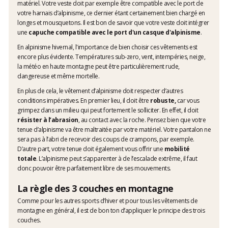
matériel. Votre veste doit par exemple être compatible avec le port de
votre harnais d’alpinisme, ce dernier étant certainement bien chargé en
longes et mousquetons. Il est bon de savoir que votre veste doit intégrer
une
capuche compatible avec le port d'un casque d'alpinisme
.
En alpinisme hivernal, l'importance de bien choisir ces vêtements est
encore plus évidente. Températures sub-zero, vent, intempéries, neige,
la météo en haute montagne peut être particulièrement rude,
dangereuse et même mortelle.
En plus de cela, le vêtement d’alpinisme doit respecter d’autres
conditions impératives. En premier lieu, il doit être
robuste,
car vous
grimpez dans un milieu qui peut fortement le solliciter. En effet, il doit
résister à l’abrasion
, au contact avec la roche. Pensez bien que votre
tenue d’alpinisme va être maltraitée par votre matériel. Votre pantalon ne
sera pas à l’abri de recevoir des coups de crampons, par exemple.
D’autre part, votre tenue doit également vous offrir une
mobilité
totale
. L’alpinisme peut s’apparenter à de l’escalade extrême, il faut
donc pouvoir être parfaitement libre de ses mouvements.
La règle des 3 couches en montagne
Comme pour les autres sports d’hiver et pour tous les vêtements de
montagne en général, il est de bon ton d’appliquer le principe des trois
couches.