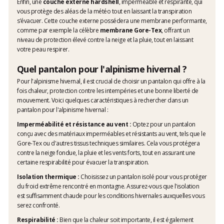
Enfin, une
couche externe hardshell
, imperméable et respirante, qui
vous protège des aléas de la météo tout en laissant la transpiration
s’évacuer. Cette couche externe possédera une membrane performante,
comme par exemple la célèbre
membrane Gore-Tex
, offrant un
niveau de protection élevé contre la neige et la pluie, tout en laissant
votre peau respirer.
Quel pantalon pour l'alpinisme hivernal ?
Pour l'alpinisme hivernal, il est crucial de choisir un pantalon qui offre à la
fois chaleur, protection contre les intempéries et une bonne liberté de
mouvement. Voici quelques caractéristiques à rechercher dans un
pantalon pour l'alpinisme hivernal :
Imperméabilité et résistance au vent :
Optez pour un pantalon
conçu avec des matériaux imperméables et résistants au vent, tels que le
Gore-Tex ou d'autres tissus techniques similaires. Cela vous protégera
contre la neige fondue, la pluie et les vents forts, tout en assurant une
certaine respirabilité pour évacuer la transpiration.
Isolation thermique :
Choisissez un pantalon isolé pour vous protéger
du froid extrême rencontré en montagne. Assurez-vous que l'isolation
est suffisamment chaude pour les conditions hivernales auxquelles vous
serez confronté.
Respirabilité :
Bien que la chaleur soit importante, il est également