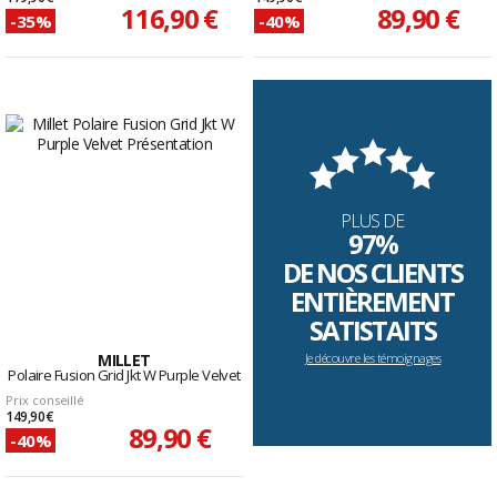
116,90 €
89,90 €
-35%
-40%
PLUS DE
97%
DE NOS CLIENTS
ENTIÈREMENT
SATISTAITS
MILLET
Je découvre les témoignages
Polaire Fusion Grid Jkt W Purple Velvet
Prix conseillé
149,90 €
89,90 €
-40%