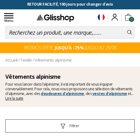
RETOUR FACILITÉ, 100 jours pour changer d'avis
Toggle
0
navigation
Menu
PROMOS D'ÉTÉ
JUSQU'À -75%
JUSQU'AU 25/08
Accueil
/
Textile
/
Vêtements alpinisme
Vêtements alpinisme
Pour vous lancer dans l’alpinisme, il est important de vous équiper
convenablement. Pour cela, nous vous proposons une sélection de vêtements
d'alpinisme, avec des
doudounes d’alpinisme
, des
vestes d’alpinisme
et
des
Lire la suite
pantalons d’alpinisme
, qui vous permettrons d'effectuer vos ascensions
sans souffrir des conditions climatiques, en utilisant votre chaleur corporelle et en
vous protégeant des aléas de la météo.
Filtrer