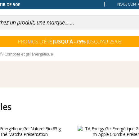
 changer d'avis
IR DE 50€
NOUS CONTAC
PROMOS D'ÉTÉ
JUSQU'À -75%
JUSQU'AU 25/08
f
/
Compote et gel énergétique
cles