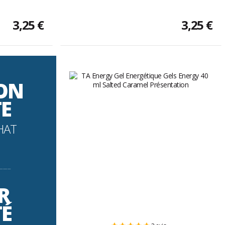
3,25 €
3,25 €
SON
TE
HAT
----------
R
TÉ