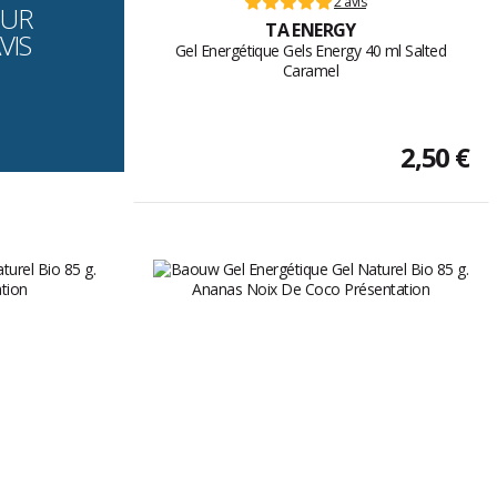
2 avis
OUR
TA ENERGY
VIS
Gel Energétique Gels Energy 40 ml Salted
Caramel
2,50 €