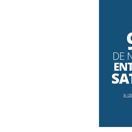
DE 
EN
SA
Je d