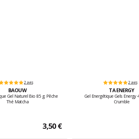
2 avis
2 avis
BAOUW
TA ENERGY
que Gel Naturel Bio 85 g. Pêche
Gel Energétique Gels Energy 
Thé Matcha
Crumble
3,50 €