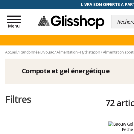
RETOUR FACILITÉ, 100 jours pour
LIVRAISON OFFERTE A PART
Toggle
navigation
Menu
Accueil
/
Randonnée Bivouac
/
Alimentation - Hydratation
/
Alimentation sporti
Compote et gel énergétique
Filtres
72 arti