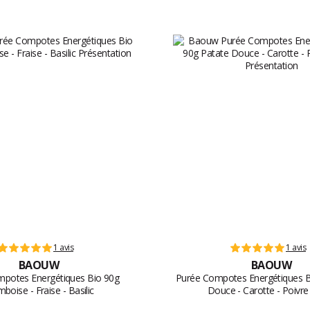
1 avis
1 avis
BAOUW
BAOUW
potes Energétiques Bio 90g
Purée Compotes Energétiques B
boise - Fraise - Basilic
Douce - Carotte - Poivre