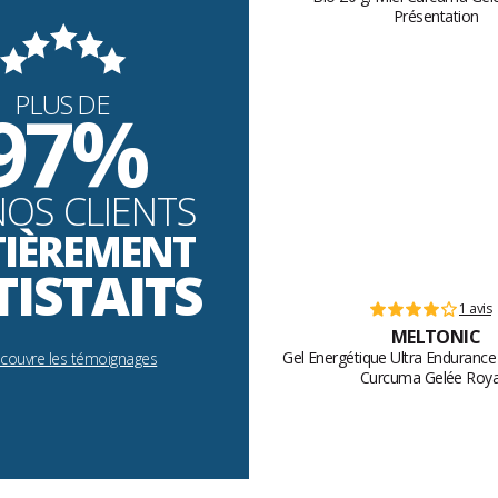
PLUS DE
97%
NOS CLIENTS
TIÈREMENT
TISTAITS
1 avis
MELTONIC
Gel Energétique Ultra Endurance 
écouvre les témoignages
Curcuma Gelée Roya