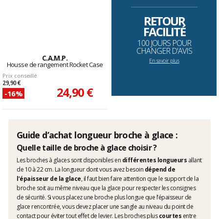
--------------------------------------------------------------------
RETOUR
FACILITÉ
100 JOURS POUR
CHANGER D'AVIS
C.A.M.P.
En savoir plus
Housse de rangement Rocket Case
Prix conseillé
29,90 €
24,90 €
-16%
Guide d’achat longueur broche à glace :
Quelle taille de broche à glace choisir ?
Les broches à glaces sont disponibles en
différentes longueurs
allant
de 10 à 22 cm. La longueur dont vous avez besoin
dépend de
l’épaisseur de la glace
, il faut bien faire attention que le support de la
broche soit au même niveau que la glace pour respecter les consignes
de sécurité. Si vous placez une broche plus longue que l’épaisseur de
glace rencontrée, vous devez placer une sangle au niveau du point de
contact pour éviter tout effet de levier. Les broches plus
courtes
entre