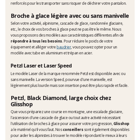
renforcés pour les transporter sans risquer de déchirer votre pantalon.
Broche à glace légère avec ou sans manivelle
Selon votre activité, alpinisme, cascade de glace, randonnée glaciaire,
etc., le choix de vos broches à glace peut ne pas être le même. Nous
vous proposons des modèles aux caractéristiques différentes afin de
répondre à tous les besoins
. Pour réduire le poids de votre
équipement et alléger votre
baudrier
, vous pouvez opter pour un
modèle avec tube en aluminium et trépan en acier.
Petzl Laser et Laser Speed
Le modèle Laser de la marque renommée Petzl est disponible avec ou
sans manivelle. La version Speed, pourvue d'une manivelle, est
légèrement plus lourde mais son insertion peut être plus rapide et facile.
Petzl, Black Diamond, large choix chez
Glisshop
Que vous prépariez une course en montagne, une escalade glaciaire,
l'ascension d'une cascade de glace ou tout autre activité nécessitant
l'utilisation de broches à glace pour assurer votre progression,
Glisshop
a le matériel qu'il vous faut. Nos
conseillers
sont également disponibles
pour aider les alpinistes à trouver le modèle répondant le mieux à leurs