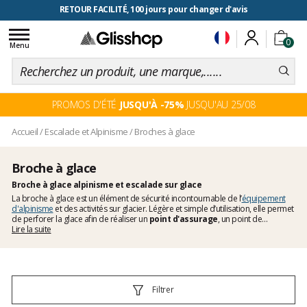
RETOUR FACILITÉ, 100 jours pour changer d'avis
Toggle
0
navigation
Menu
PROMOS D'ÉTÉ
JUSQU'À -75%
JUSQU'AU 25/08
Accueil
/
Escalade et Alpinisme
/
Broches à glace
Broche à glace
Broche à glace alpinisme et escalade sur glace
La broche à glace est un élément de sécurité incontournable de l’
équipement
d'alpinisme
et des activités sur glacier. Légère et simple d’utilisation, elle permet
de perforer la glace afin de réaliser un
point d'assurage
, un point de
progression ou un point de relais. Selon la situation, le choix de la longueur de
Lire la suite
broche est primordial pour rentrer dans la
glace
sans la briser. Certaines
broches disposent d’une manivelle avec un système de code couleur pour
repérer la bonne longueur de broche rapidement et la visser facilement dans la
glace. Pour l'
alpinisme
et la
cascade de glace
, découvrez les modèles que
nous avons sélectionné pour vous.
Filtrer