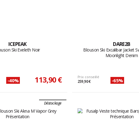
ICEPEAK
DARE2B
ouson Ski Eveleth Noir
Blouson Ski Excalibar Jacket 
Moonlight Denim
113,90 €
Prix conseillé
-40%
-65%
259,90 €
Déstockage