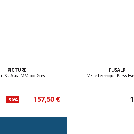
PICTURE
FUSALP
on Ski Akna M Vapor Grey
Veste technique Barsy Eye
157,50 €
1
-50%