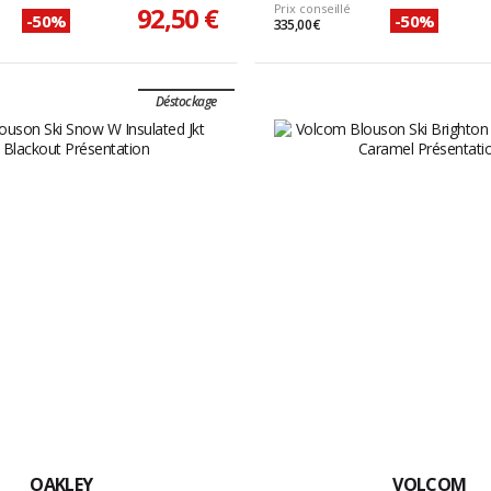
92,50 €
Prix conseillé
-50%
-50%
335,00 €
Déstockage
OAKLEY
VOLCOM