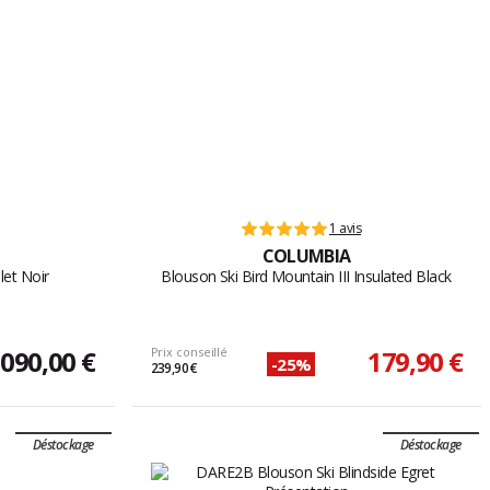
1 avis
COLUMBIA
let Noir
Blouson Ski Bird Mountain III Insulated Black
 090,00 €
Prix conseillé
179,90 €
-25%
239,90 €
Déstockage
Déstockage