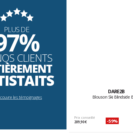
PLUS DE
97%
NOS CLIENTS
TIÈREMENT
TISTAITS
DARE2B
Blouson Ski Blindside 
écouvre les témoignages
Prix conseillé
-59%
209,90 €