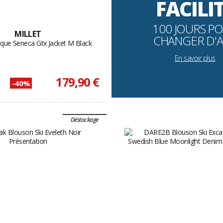
FACILI
100 JOURS P
MILLET
CHANGER D'A
ique Seneca Gtx Jacket M Black
En savoir plus
179,90 €
-40%
Déstockage