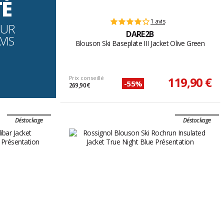
TÉ
1 avis
OUR
DARE2B
VIS
Blouson Ski Baseplate III Jacket Olive Green
Prix conseillé
119,90 €
-55%
269,90 €
Déstockage
Déstockage