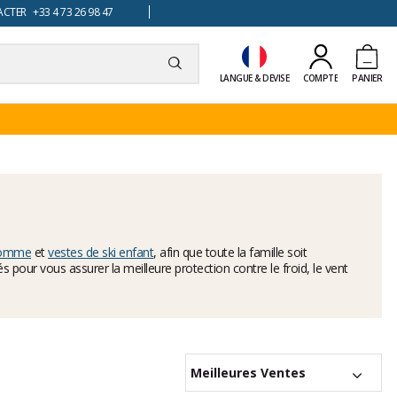
TER +33 4 73 26 98 47
LANGUE & DEVISE
COMPTE
PANIER
 homme
et
vestes de ski enfant
, afin que toute la famille soit
our vous assurer la meilleure protection contre le froid, le vent
Meilleures Ventes