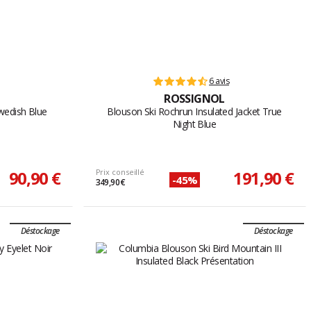
6 avis
ROSSIGNOL
Swedish Blue
Blouson Ski Rochrun Insulated Jacket True
Night Blue
90,90 €
Prix conseillé
191,90 €
-45%
349,90 €
Déstockage
Déstockage