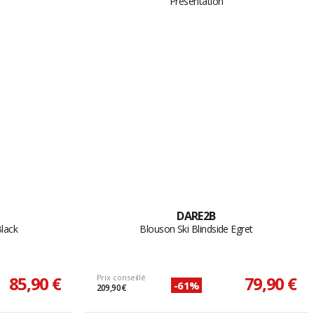
DARE2B
Black
Blouson Ski Blindside Egret
85,90 €
Prix conseillé
79,90 €
-61%
209,90 €