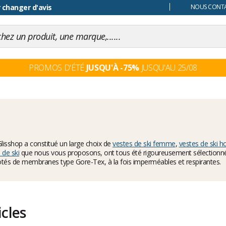
 changer d'avis
NOUS CONTAC
PROMOS D'ÉTÉ
JUSQU'À -75%
JUSQU'AU 25/08
Glisshop a constitué un large choix de
vestes de ski femme
,
vestes de ski
 de ski
que nous vous proposons, ont tous été rigoureusement sélectionnés p
dotés de membranes type Gore-Tex, à la fois imperméables et respirantes.
icles