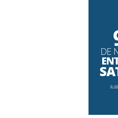
DE 
EN
SA
Je d