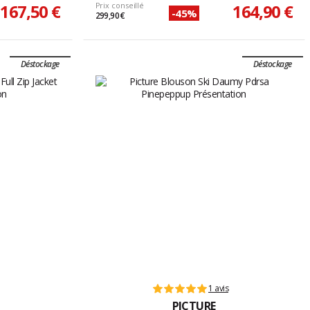
167,50 €
Prix conseillé
164,90 €
-45%
299,90 €
Déstockage
Déstockage
1 avis
PICTURE