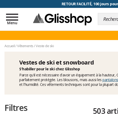
RETOUR FACILITÉ, 100 jours pour
Toggle
navigation
Menu
Accueil
/
Vêtements
/
Veste de ski
Vestes de ski et snowboard
S'habiller pour le ski chez Glisshop
Parce qu'il est nécessaire d'avoir un équipement à la hauteur, 
parfaitement protégée. Les blousons, mais aussi les
pantalons
et l'humidité. Ces vêtements techniques sont pour la plupart 
Filtres
503 art