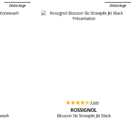
Déstockage
Déstockage
3 avis
ROSSIGNOL
ewash
Blouson Ski Strawpile Jkt Black