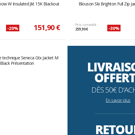
now W Insulated Jkt 15K Blackout
Blouson Ski Brighton Full Zip J
151,90 €
Prix conseillé
-20%
-30%
259,90 €
LIVRAI
OFFER
DÈS 50€ D'AC
En savoir plus
----------------------------------------------------------
RETOU