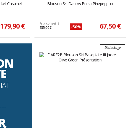
acket Caramel
Blouson Ski Daumy Pdrsa Pinepeppup
179,90 €
Prix conseillé
67,50 €
-50%
135,00 €
Déstockage
SON
TE
HAT
----------
R