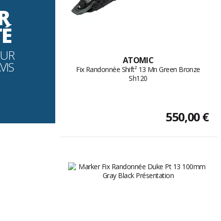
R
TÉ
OUR
ATOMIC
VIS
Fix Randonnée Shift² 13 Mn Green Bronze
Sh120
550,00 €