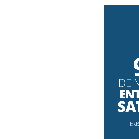
DE 
EN
SA
Je d