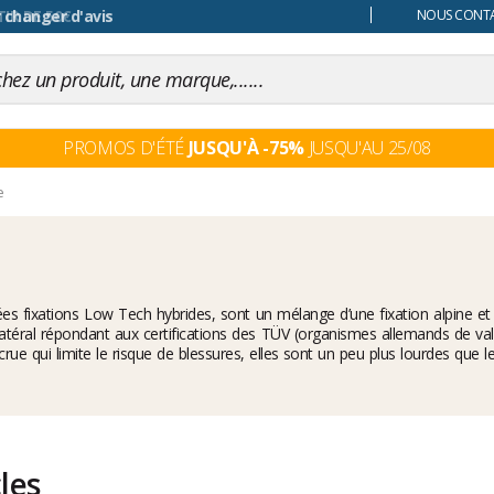
 changer d'avis
NOUS CONTAC
PROMOS D'ÉTÉ
JUSQU'À -75%
JUSQU'AU 25/08
e
téral répondant aux certifications des TÜV (organismes allemands de valid
crue qui limite le risque de blessures, elles sont un peu plus lourdes que 
cles