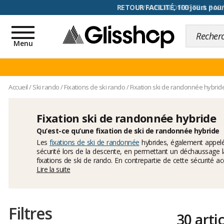
RETOUR FACILITÉ, 100 jours pour
Toggle
navigation
Menu
Accueil
/
Ski rando
/
Fixations de ski rando
/
Fixation ski de randonnée hybrid
Fixation ski de randonnée hybride
Qu’est-ce qu’une fixation de ski de randonnée hybride
Les
fixations de ski de randonnée
hybrides, également appelées fixations Low Tech hybrides, sont un mélange d’une fixation alpine et d’une fixation à inserts. Leur principal avantage est d’augmenter la
sécurité lors de la descente, en permettant un déchaussage la
fixations de ski de rando. En contrepartie de cette sécurité ac
plaque.
Lire la suite
Filtres
30 arti