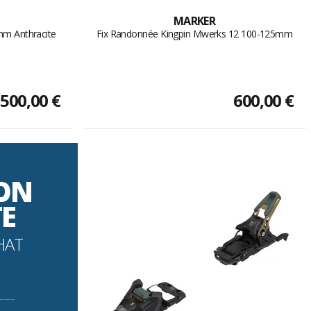
MARKER
mm Anthracite
Fix Randonnée Kingpin Mwerks 12 100-125mm
500,00 €
600,00 €
SON
TE
HAT
----------