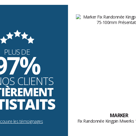
PLUS DE
97%
NOS CLIENTS
TIÈREMENT
TISTAITS
MARKER
Fix Randonnée Kingpin Mwerks
écouvre les témoignages