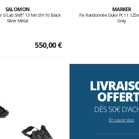
SALOMON
MARKER
 S/Lab Shift² 13 Mn Sh110 Black
Fix Randonnée Duke Pt 11 125
Silver Metal
Gray
550,00 €
LIVRAI
OFFER
DÈS 50€ D'AC
En savoir plus
----------------------------------------------------------