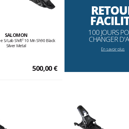
RETOU
FACILI
100 JOURS P
SALOMON
CHANGER D'A
e S/Lab Shift² 10 Mn Sh90 Black
Silver Metal
En savoir plus
500,00 €