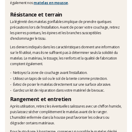
également nos
matelas en mousse
.
Résistance et terrain
La légèreté des matelas gonflables implique de prendre quelques
précautions lors de l’installation. Avant de poser votre couchage, retirez
les pierres pointues, les épines et les branches susceptibles
d’endommager le tissu.
Les deniers indiqués dans les caractéristiques donnent une information
sur le fil utilisé, mais ils ne suffisent pas à déterminer seuls la solidité du
matelas. Le matériau, le tissage, les renforts et la qualité de fabrication
comptent également.
Nettoyez la zone de couchage avant l’installation.
Utilisez un tapis de sol ou le sol de la tente comme protection.
Évitez de poser le matelas directement sur une surface abrasive.
Gardez un kit de réparation dans votre matériel de bivouac.
Rangement et entretien
Après utilisation, retirez les éventuelles salissures avec un chiffon humide,
puis laissez sécher complètement le matelas avant de le ranger.
L’humidité enfermée dans la housse peut favoriser les odeurs ou
dégrader certains matériaux.
Pour le stockage à long terme, conservez si possible le matelas déplié,