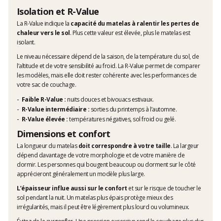
Isolation et R-Value
La R-Value indique la
capacité du matelas à ralentir les pertes de
chaleur vers le sol
. Plus cette valeur est élevée, plus le matelas est
isolant.
Le niveau nécessaire dépend de la saison, de la température du sol, de
l’altitude et de votre sensibilité au froid. La R-Value permet de comparer
les modèles, mais elle doit rester cohérente avec les performances de
votre sac de couchage.
Faible R-Value :
nuits douces et bivouacs estivaux.
R-Value intermédiaire :
sorties du printemps à l’automne.
R-Value élevée :
températures négatives, sol froid ou gelé.
Dimensions et confort
La longueur du matelas
doit correspondre à votre taille
. La largeur
dépend davantage de votre morphologie et de votre manière de
dormir. Les personnes qui bougent beaucoup ou dorment sur le côté
apprécieront généralement un modèle plus large.
L’épaisseur influe aussi sur le confort
et sur le risque de toucher le
sol pendant la nuit. Un matelas plus épais protège mieux des
irrégularités, mais il peut être légèrement plus lourd ou volumineux.