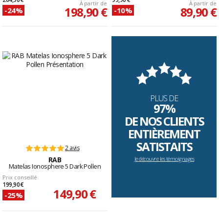
À partir de
À partir de
198,90 €
89,90 €
-24%
-10%
PLUS DE
97%
DE NOS CLIENTS
ENTIÈREMENT
SATISTAITS
2 avis
RAB
Je découvre les témoignages
Matelas Ionosphere 5 Dark Pollen
Prix conseillé
199,90 €
149,90 €
-25%