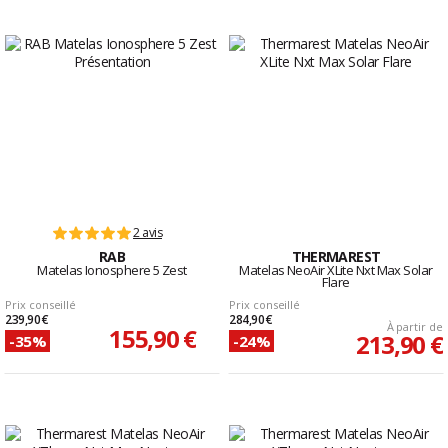
2 avis
RAB
THERMAREST
Matelas Ionosphere 5 Zest
Matelas NeoAir XLite Nxt Max Solar
Flare
Prix conseillé
Prix conseillé
239,90 €
284,90 €
À partir de
155,90 €
213,90 €
-35%
-24%