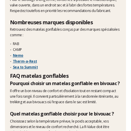
valve ouverte, dans un endroit sec et à l’abri des fortes températures.
Respectez toutefois en priorité les recommandations du fabricant.
Nombreuses marques disponibles
Retrouvez des matelas gonflables conçus par des marques spécialisées
comme :
RAB
CAMP
Nemo
Therm-a-Rest
Sea to Summit
FAQ matelas gonflables
Pourquoi choisir un matelas gonflable en bivouac ?
Il offre un bon niveau de confort et d’isolation tout en restant compact
une fois rangé. Il convient particulièrement à la randonnée itinérante, au
trekking et aux bivouacs où l’espace dans le sac est limité.
Quel matelas gonflable choisir pour le bivouac ?
Choisissez selon la température prévue, le poids acceptable, vos
dimensions et le niveau de confort recherché. La R-Value doit être