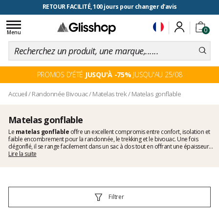
RETOUR FACILITÉ, 100 jours pour changer d'avis
Toggle
0
navigation
Menu
PROMOS D'ÉTÉ
JUSQU'À -75%
JUSQU'AU 25/08
Accueil
/
Randonnée Bivouac
/
Matelas trek
/
Matelas gonflable
Matelas gonflable
Le
matelas gonflable
offre un excellent compromis entre confort, isolation et
faible encombrement pour la randonnée, le trekking et le bivouac. Une fois
dégonflé, il se range facilement dans un sac à dos tout en offrant une épaisseur
appréciable pour dormir sur un sol dur ou irrégulier. Retrouvez aussi sur
Lire la suite
Glisshop une large gamme de
matelas de trekking et de randonnée
qu'ils
soient gonflables, auto-gonflants ou en mousse.
Filtrer