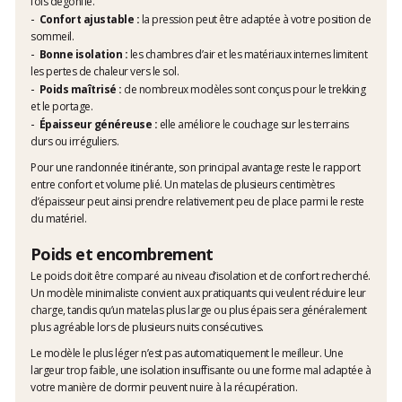
fois dégonflé.
Confort ajustable :
la pression peut être adaptée à votre position de
sommeil.
Bonne isolation :
les chambres d’air et les matériaux internes limitent
les pertes de chaleur vers le sol.
Poids maîtrisé :
de nombreux modèles sont conçus pour le trekking
et le portage.
Épaisseur généreuse :
elle améliore le couchage sur les terrains
durs ou irréguliers.
Pour une randonnée itinérante, son principal avantage reste le rapport
entre confort et volume plié. Un matelas de plusieurs centimètres
d’épaisseur peut ainsi prendre relativement peu de place parmi le reste
du matériel.
Poids et encombrement
Le poids doit être comparé au niveau d’isolation et de confort recherché.
Un modèle minimaliste convient aux pratiquants qui veulent réduire leur
charge, tandis qu’un matelas plus large ou plus épais sera généralement
plus agréable lors de plusieurs nuits consécutives.
Le modèle le plus léger n’est pas automatiquement le meilleur. Une
largeur trop faible, une isolation insuffisante ou une forme mal adaptée à
votre manière de dormir peuvent nuire à la récupération.