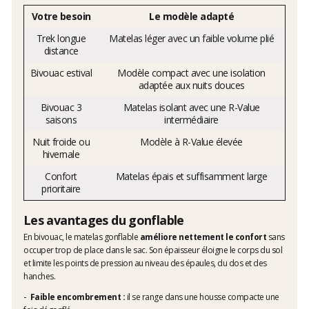
Votre besoin
Le modèle adapté
Trek longue
Matelas léger avec un faible volume plié
distance
Bivouac estival
Modèle compact avec une isolation
adaptée aux nuits douces
Bivouac 3
Matelas isolant avec une R-Value
saisons
intermédiaire
Nuit froide ou
Modèle à R-Value élevée
hivernale
Confort
Matelas épais et suffisamment large
prioritaire
Les avantages du gonflable
En bivouac, le matelas gonflable
améliore nettement le confort
sans
occuper trop de place dans le sac. Son épaisseur éloigne le corps du sol
et limite les points de pression au niveau des épaules, du dos et des
hanches.
Faible encombrement :
il se range dans une housse compacte une