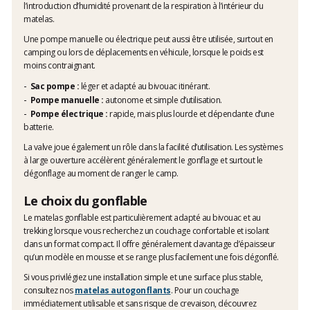
l’introduction d’humidité provenant de la respiration à l’intérieur du
matelas.
Une pompe manuelle ou électrique peut aussi être utilisée, surtout en
camping ou lors de déplacements en véhicule, lorsque le poids est
moins contraignant.
Sac pompe :
léger et adapté au bivouac itinérant.
Pompe manuelle :
autonome et simple d’utilisation.
Pompe électrique :
rapide, mais plus lourde et dépendante d’une
batterie.
La valve joue également un rôle dans la facilité d’utilisation. Les systèmes
à large ouverture accélèrent généralement le gonflage et surtout le
dégonflage au moment de ranger le camp.
Le choix du gonflable
Le matelas gonflable est particulièrement adapté au bivouac et au
trekking lorsque vous recherchez un couchage confortable et isolant
dans un format compact. Il offre généralement davantage d’épaisseur
qu’un modèle en mousse et se range plus facilement une fois dégonflé.
Si vous privilégiez une installation simple et une surface plus stable,
consultez nos
matelas autogonflants
. Pour un couchage
immédiatement utilisable et sans risque de crevaison, découvrez