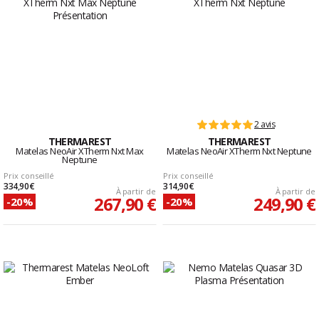
2 avis
THERMAREST
THERMAREST
Matelas NeoAir XTherm Nxt Max
Matelas NeoAir XTherm Nxt Neptune
Neptune
Prix conseillé
Prix conseillé
334,90 €
314,90 €
À partir de
À partir de
267,90 €
249,90 €
-20%
-20%