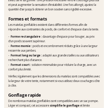
Évitez de le surgonfler. Une pression excessive rend le couchage plus dur
et peut augmenter la sensation d’instabilité. Une fois allongé, ajustez la
quantité d’air jusqu’à obtenir un bon soutien sans rigidité excessive.
Formes et formats
Les matelas gonflables existent dans différentes formes afin de
répondre aux contraintes de poids, de confort et d’espace dans la tente.
Forme rectangulaire :
davantage d’espace pour bouger, au prix
d’un poids souvent supérieur.
Forme momie :
poids et encombrement réduits grâce à une largeur
resserrée aux jambes.
Format long ou large :
adapté aux grandes tailles ou aux utilisateurs
recherchant plus d’aisance.
Format court :
solution minimaliste pour réduire la charge, avec un
confort plus limité.
Vérifiez également que les dimensions du matelas sont compatibles avec
la largeur de votre tente, notamment si vous utilisez deux couchages côte
à côte.
Gonflage rapide
De nombreux matelas gonflables sont compatibles avec un sac pompe.
Léger et compact, cet accessoire
simplifie le gonflage
et limite