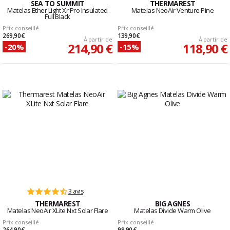
SEA TO SUMMIT
THERMAREST
Matelas Ether Light Xr Pro Insulated
Matelas NeoAir Venture Pine
Full Black
Prix conseillé
Prix conseillé
269,90 €
139,90 €
À partir de
À partir de
214,90 €
118,90 €
-20%
-15%
3 avis
THERMAREST
BIG AGNES
Matelas NeoAir XLite Nxt Solar Flare
Matelas Divide Warm Olive
Prix conseillé
Prix conseillé
264,90 €
99,90 €