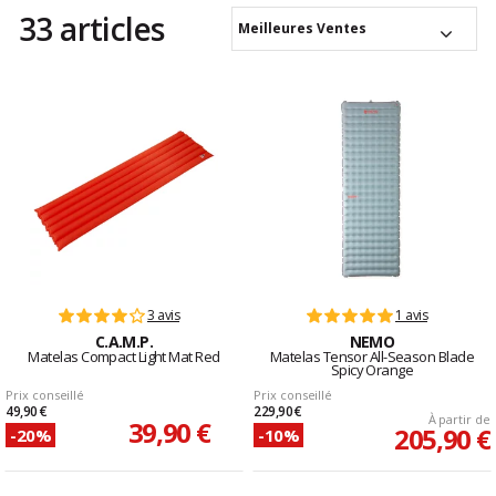
33 articles
Meilleures Ventes
3 avis
1 avis
C.A.M.P.
NEMO
Matelas Compact Light Mat Red
Matelas Tensor All-Season Blade
Spicy Orange
Prix conseillé
Prix conseillé
49,90 €
229,90 €
À partir de
39,90 €
205,90 €
-20%
-10%