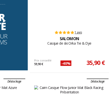
----------
R
TÉ
1 avis
OUR
SALOMON
VIS
Casque de ski Orka Tie & Dye
Prix conseillé
35,90 €
-40%
59,90 €
Déstockage
Déstockage