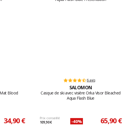
6 avis
SALOMON
r Mat Blood
Casque de ski avec visière Orka Visor Bleached
Aqua Flash Blue
34,90 €
Prix conseillé
65,90 €
-40%
109,90 €