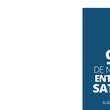
DE 
EN
SA
Je d