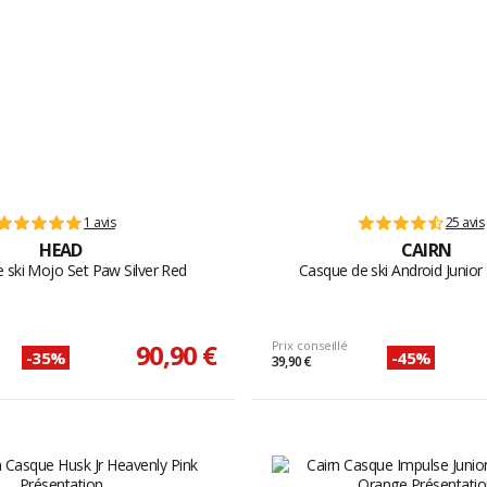
1 avis
25 avis
HEAD
CAIRN
 ski Mojo Set Paw Silver Red
Casque de ski Android Junior
90,90 €
Prix conseillé
-35%
-45%
39,90 €