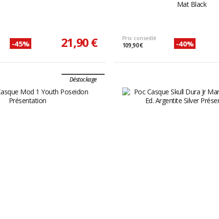
Mat Black
21,90 €
Prix conseillé
-45%
-40%
109,90 €
Déstockage