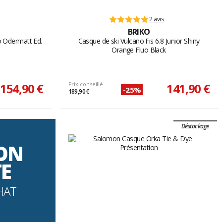
2 avis
BRIKO
o Odermatt Ed.
Casque de ski Vulcano Fis 6.8 Junior Shiny
Orange Fluo Black
154,90 €
Prix conseillé
141,90 €
-25%
189,90 €
Déstockage
SON
TE
HAT