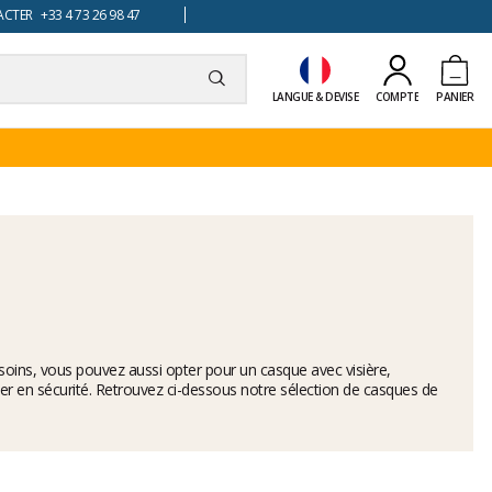
TER +33 4 73 26 98 47
LANGUE & DEVISE
COMPTE
PANIER
besoins, vous pouvez aussi opter pour un casque avec visière,
r en sécurité. Retrouvez ci-dessous notre sélection de casques de