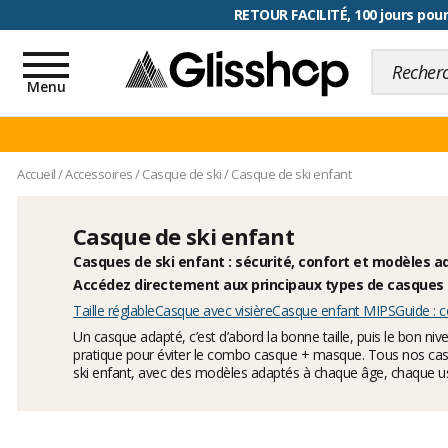
RETOUR FACILITÉ, 100 jours pour
Toggle
navigation
Menu
Accueil
/
Accessoires
/
Casque de ski
/
Casque de ski enfant
Casque de ski enfant
Casques de ski enfant : sécurité, confort et modèles 
Accédez directement aux principaux types de casques d
Taille réglable
Casque avec visière
Casque enfant MIPS
Guide : 
Un casque adapté, c’est d’abord la bonne taille, puis le bon ni
pratique pour éviter le combo casque + masque. Tous nos casq
ski enfant, avec des modèles adaptés à chaque âge, chaque u