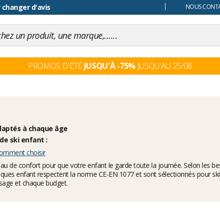
 changer d'avis
NOUS CONTAC
PROMOS D'ÉTÉ
JUSQU'À -75%
JUSQU'AU 25/08
adaptés à chaque âge
e ski enfant :
comment choisir
veau de confort pour que votre enfant le garde toute la journée. Selon les 
ues enfant respectent la norme CE-EN 1077 et sont sélectionnés pour skie
sage et chaque budget.