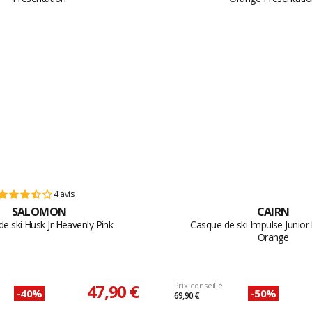
4 avis
SALOMON
CAIRN
e ski Husk Jr Heavenly Pink
Casque de ski Impulse Junio
Orange
47,90 €
Prix conseillé
-40%
-50%
69,90 €