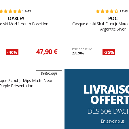
1 avis
3 avis
OAKLEY
POC
e ski Mod 1 Youth Poseidon
Casque de ski Skull Dura Jr Marc
Argentite Silver
47,90 €
Prix conseillé
-40%
-35%
239,90 €
Déstockage
LIVRAI
OFFER
DÈS 50€ D'AC
En savoir plus