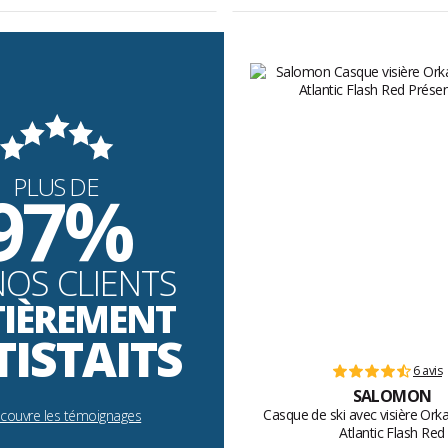
PLUS DE
97%
NOS CLIENTS
TIÈREMENT
TISTAITS
6 avis
SALOMON
Casque de ski avec visière Ork
écouvre les témoignages
Atlantic Flash Red