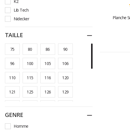
K2
Lib Tech
Planche 
Nidecker
Nitro
TAILLE
Replier
Ride
Rossignol
75
80
86
90
Salomon
96
100
105
106
110
115
116
120
121
125
126
129
130
132
134
135
GENRE
Replier
137
138
140
140W
Homme