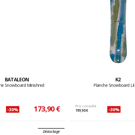
BATALEON
K2
he Snowboard Minishred
Planche Snowboard Lil
173,90 €
Prix conseillé
-30%
-30%
199,90 €
Déstockage