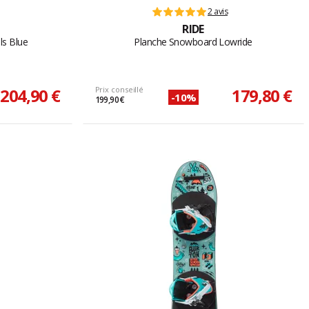
2 avis
RIDE
ls Blue
Planche Snowboard Lowride
204,90 €
Prix conseillé
179,80 €
-10%
199,90 €