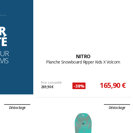
----------
R
TÉ
OUR
NITRO
VIS
Planche Snowboard Ripper Kids X Volcom
Prix conseillé
165,90 €
-38%
269,90 €
Déstockage
Déstockage