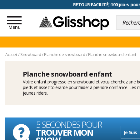
RETOUR FACILITÉ, 100 jours pour
Toggle
navigation
Menu
Accueil
/
Snowboard
/
Planche de snowboard
/
Planche snowboard enfant
Planche snowboard enfant
Votre enfant progresse en snowboard et vous cherchez une boa
pieds et assez tolérante pour l’aider à prendre confiance. Le
jeunes riders.
5 SECONDES POUR
TROUVER MON
Je Suis