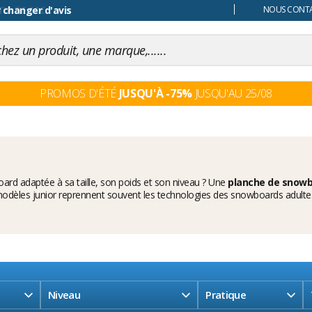
 changer d'avis
NOUS CONTAC
PROMOS D'ÉTÉ
JUSQU'À -75%
JUSQU'AU 25/08
rd adaptée à sa taille, son poids et son niveau ? Une
planche de snowb
s modèles junior reprennent souvent les technologies des snowboards adulte
Niveau
Pratique