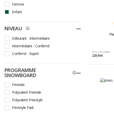
142
145
147
Femme
Enfant
NIVEAU
Replier
Pl
Débutant - Intermédiaire
Intermédiaire - Confirmé
Prix conseillé
Confirmé - Expert
229,90 €
PROGRAMME
Replier
SNOWBOARD
Freeride
Polyvalent Freeride
Polyvalent Freestyle
Freestyle Park