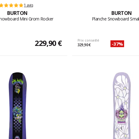
1 avis
BURTON
BURTON
Snowboard Mini Grom Rocker
Planche Snowboard Smal
229,90 €
Prix conseillé
-37%
329,90 €