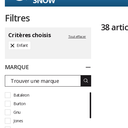
SNOW
Filtres
38 arti
Critères choisis
Tout effacer
Enfant
MARQUE
Replier
Bataleon
Burton
Gnu
Jones