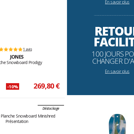
En savoir plus
----------------------------------------------------------
RETOU
FACILI
1 avis
100 JOURS P
JONES
CHANGER D'A
che Snowboard Prodigy
En savoir plus
269,80 €
-10%
Déstockage