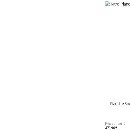
Planche S
Prix conseillé
479,90 €