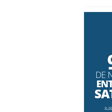
DE 
EN
SA
Je d