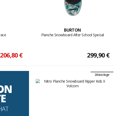
BURTON
race
Planche Snowboard After School Special
206,80 €
299,90 €
Déstockage
SON
TE
HAT