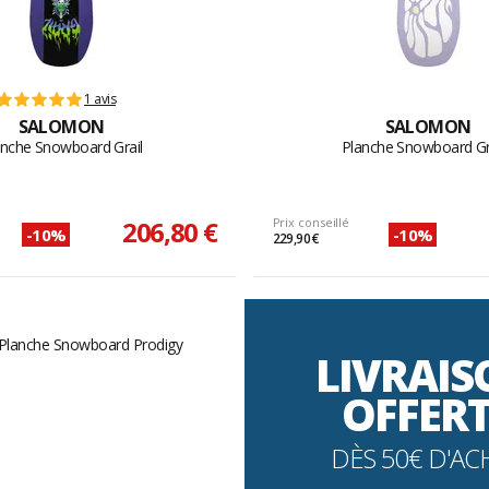
1 avis
SALOMON
SALOMON
anche Snowboard Grail
Planche Snowboard G
206,80 €
Prix conseillé
-10%
-10%
229,90 €
LIVRAI
OFFER
DÈS 50€ D'AC