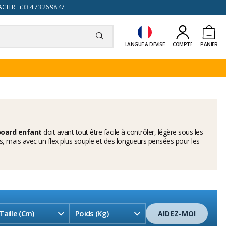
TER +33 4 73 26 98 47
LANGUE & DEVISE
COMPTE
PANIER
oard enfant
doit avant tout être facile à contrôler, légère sous les
s, mais avec un flex plus souple et des longueurs pensées pour les
Taille (cm)
Poids (kg)
AIDEZ-MOI