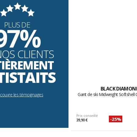
PLUS DE
97%
NOS CLIENTS
TIÈREMENT
TISTAITS
BLACK DIAMON
Gant de ski Midweight Softshel
écouvre les témoignages
Prix conseillé
-25%
39,90 €