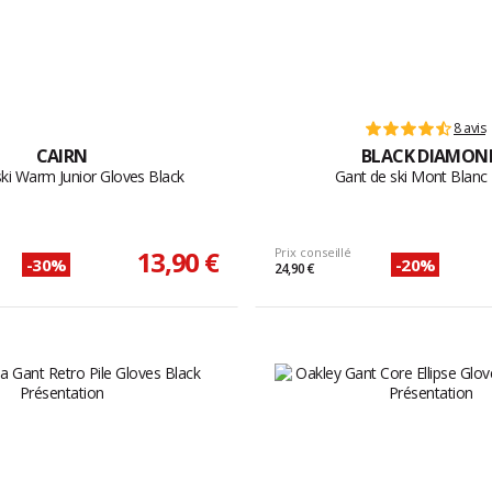
8 avis
CAIRN
BLACK DIAMON
ski Warm Junior Gloves Black
Gant de ski Mont Blanc
13,90 €
Prix conseillé
-30%
-20%
24,90 €