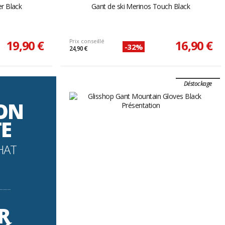
er Black
Gant de ski Merinos Touch Black
19,90 €
Prix conseillé
16,90 €
-32%
24,90 €
Déstockage
SON
TE
HAT
----------
R