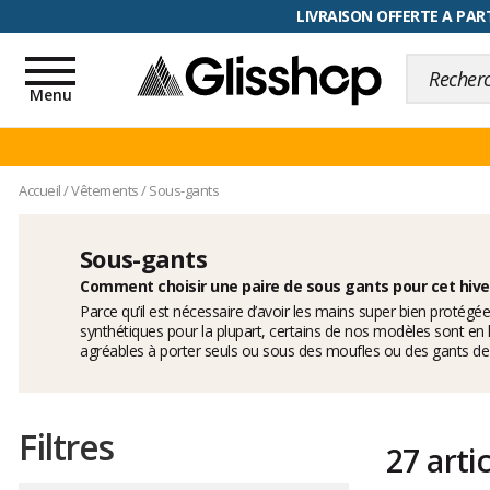
RETOUR FACILITÉ, 100 jours pour
LIVRAISON OFFERTE A PART
Toggle
navigation
Menu
Accueil
/
Vêtements
/
Sous-gants
Sous-gants
Comment choisir une paire de sous gants pour cet hive
Parce qu’il est nécessaire d’avoir les mains super bien prot
synthétiques pour la plupart, certains de nos modèles sont e
agréables à porter seuls ou sous des moufles ou des gants de 
Filtres
27 arti