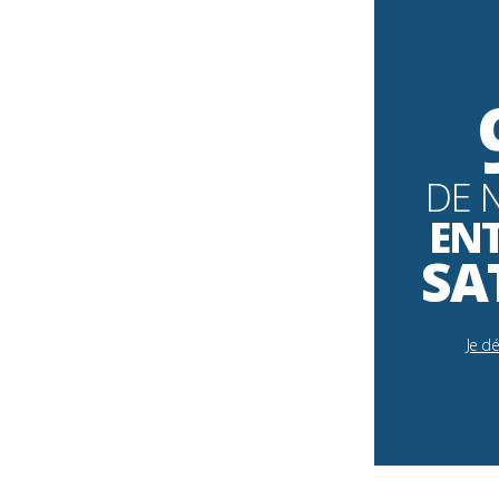
DE 
EN
SA
Je d