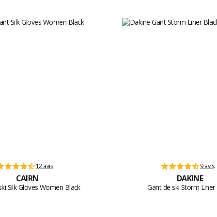
12 avis
9 avis
CAIRN
DAKINE
ski Silk Gloves Women Black
Gant de ski Storm Liner