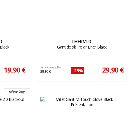
D
THERM-IC
 Black
Gant de ski Polar Liner Black
19,90 €
Prix conseillé
29,90 €
-25%
39,90 €
Déstockage