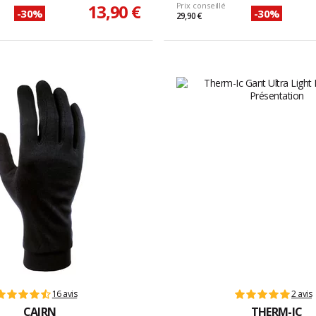
13,90 €
Prix conseillé
-30%
-30%
29,90 €
16 avis
2 avis
CAIRN
THERM-IC