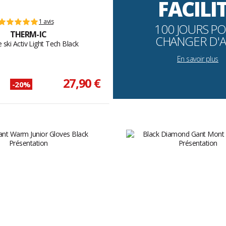
FACILI
1 avis
100 JOURS P
THERM-IC
CHANGER D'A
 ski Activ Light Tech Black
En savoir plus
27,90 €
-20%