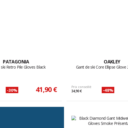
PATAGONIA
OAKLEY
ski Retro Pile Gloves Black
Gant de ski Core Ellipse Glove 
41,90 €
Prix conseillé
-30%
-48%
34,90 €