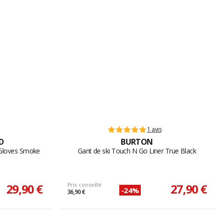
1 avis
D
BURTON
l Gloves Smoke
Gant de ski Touch N Go Liner True Black
29,90 €
Prix conseillé
27,90 €
-24%
36,90 €