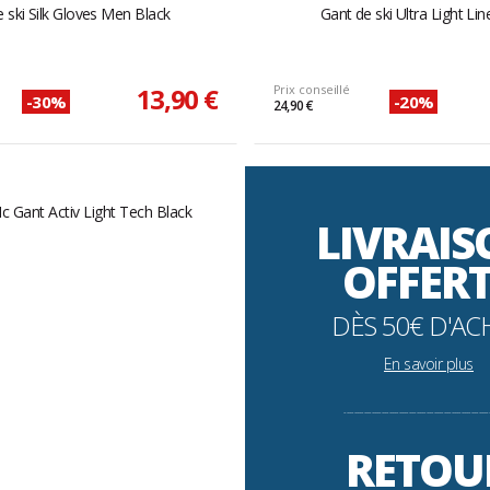
 ski Silk Gloves Men Black
Gant de ski Ultra Light Lin
13,90 €
Prix conseillé
-30%
-20%
24,90 €
LIVRAI
OFFER
DÈS 50€ D'AC
En savoir plus
----------------------------------------------------------
RETOU