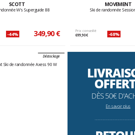
SCOTT
MOVEMENT
andonnée W's Superguide 88
Ski de randonnée Sessio
349,90 €
Prix conseillé
-44%
-68%
699,90 €
Déstockage
LIVRAI
OFFER
DÈS 50€ D'AC
En savoir plus
----------------------------------------------------------