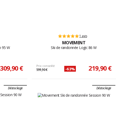
1 avis
MOVEMENT
n 95 W
Ski de randonnée Logic 86 W
309,90 €
Prix conseillé
219,90 €
-63%
599,90 €
Déstockage
Déstockage