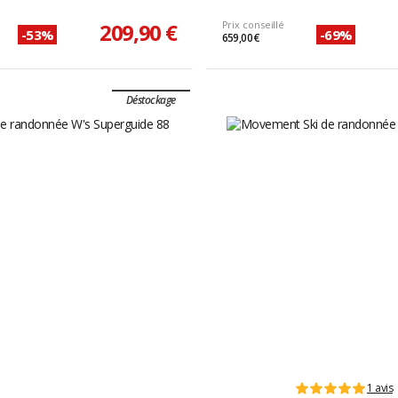
209,90 €
Prix conseillé
-53%
-69%
659,00 €
Déstockage
1 avis