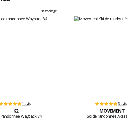
Déstockage
1 avis
3 avis
K2
MOVEMENT
e randonnée Wayback 84
Ski de randonnée Axess