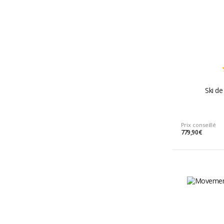
Ski d
Prix conseillé
779,90 €