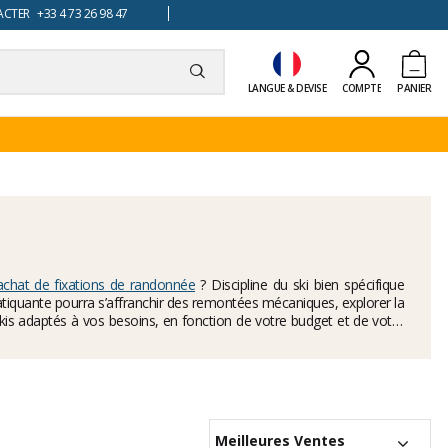
TER +33 4 73 26 98 47
LANGUE & DEVISE
COMPTE
PANIER
achat de fixations de randonnée
? Discipline du ski bien spécifique
ratiquante pourra s’affranchir des remontées mécaniques, explorer la
kis adaptés à vos besoins, en fonction de votre budget et de votre
 notre
tutoriel ski de randonnée
.
Lire la suite
Meilleures Ventes