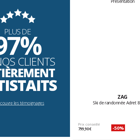
PLUS DE
97%
NOS CLIENTS
TIÈREMENT
TISTAITS
ZAG
Ski de randonnée Adret 
écouvre les témoignages
Prix conseillé
-50%
799,90 €