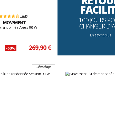
RETOU
FACILI
3 avis
100 JOURS P
MOVEMENT
CHANGER D'A
de randonnée Axess 90 W
En savoir plus
269,90 €
-63%
Déstockage