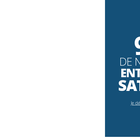
DE 
EN
SA
Je d