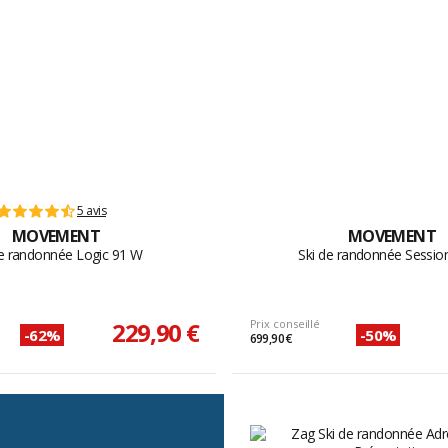
5 avis
MOVEMENT
MOVEMENT
de randonnée Logic 91 W
Ski de randonnée Sessio
229,90 €
Prix conseillé
-62%
-50%
699,90 €