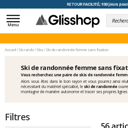
RETOUR FACILITÉ, 100 jours pour
Toggle
navigation
Menu
Accueil
/
Ski rando
/
Skis
/
Ski de randonnée femme sans fixation
Ski de randonnée femme sans fixat
Vous recherchez une paire de skis de randonnée femme
Alors vous êtes dans le bon rayon et vous pourrez ainsi réu
nécessitant du matériel spécialisé, le
ski de randonnée
ouvre 
montagne de manière autonome et tracer ses propres lignes su
gabarit, mais également en fonction de votre pratique. Et si vou
Filtres
56 arti