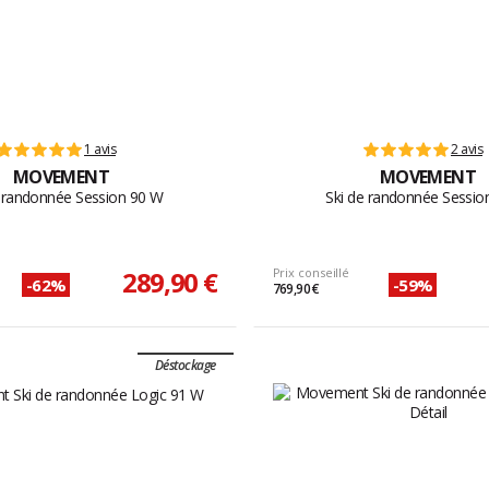
1 avis
2 avis
MOVEMENT
MOVEMENT
e randonnée Session 90 W
Ski de randonnée Sessio
289,90 €
Prix conseillé
-62%
-59%
769,90 €
Déstockage