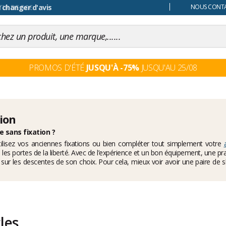
 changer d'avis
NOUS CONTAC
PROMOS D'ÉTÉ
JUSQU'À -75%
JUSQU'AU 25/08
ion
 sans fixation ?
tilisez vos anciennes fixations ou bien compléter tout simplement votre
les portes de la liberté. Avec de l’expérience et un bon équipement, une p
r les descentes de son choix. Pour cela, mieux voir avoir une paire de s
s hésistez sur la taille de votre ski de rando profitez sans plus attendre de
cles