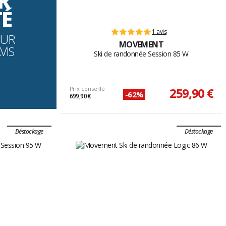
R
TÉ
1 avis
OUR
MOVEMENT
VIS
Ski de randonnée Session 85 W
Prix conseillé
259,90 €
-62%
699,90 €
Déstockage
Déstockage