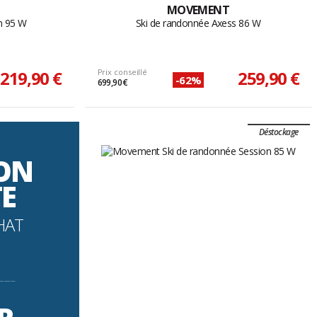
MOVEMENT
n 95 W
Ski de randonnée Axess 86 W
219,90 €
Prix conseillé
259,90 €
-62%
699,90 €
Déstockage
SON
TE
HAT
----------