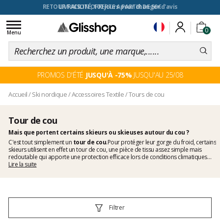
RETOUR FACILITÉ, 100 jours pour changer d'avis
Toggle
0
navigation
Menu
PROMOS D'ÉTÉ
JUSQU'À -75%
JUSQU'AU 25/08
Accueil
/
Ski nordique
/
Accessoires Textile
/
Tours de cou
Tour de cou
Mais que portent certains skieurs ou skieuses autour du cou ?
C'est tout simplement un
tour de cou
.Pour protéger leur gorge du froid, certains
skieurs utilisent en effet un tour de cou, une pièce de tissu assez simple mais
redoutable qui apporte une protection efficace lors de conditions climatiques
difficiles. Alors vous aussi pensez à vous protéger avec l'un des
Lire la suite
tours de cou
disponibles chez Glisshop et ainsi éviter les coups de froid.
Filtrer