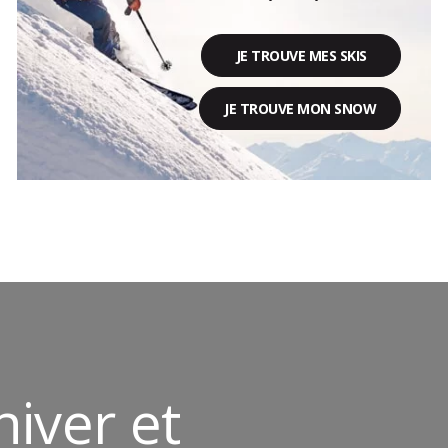
JE TROUVE MES SKIS
JE TROUVE MON SNOW
hiver et