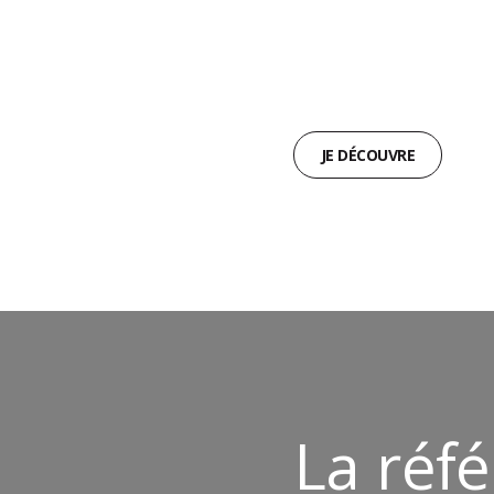
P005 & P006
IDÉALES POUR VOUS
ACCOMPAGNER DANS TOUS
VOS SPORTS OUTDOOR.
JE DÉCOUVRE
La réfé