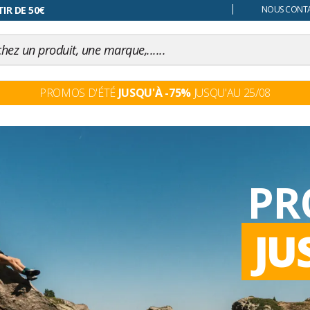
 changer d'avis
NOUS CONTAC
PROMOS D'ÉTÉ
JUSQU'À -75%
JUSQU'AU 25/08
ES
27
2027
en exclusivité.