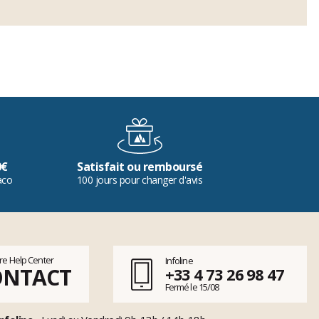
0€
Satisfait ou remboursé
aco
100 jours pour changer d'avis
tre Help Center
Infoline
ONTACT
+33 4 73 26 98 47
Fermé le 15/08