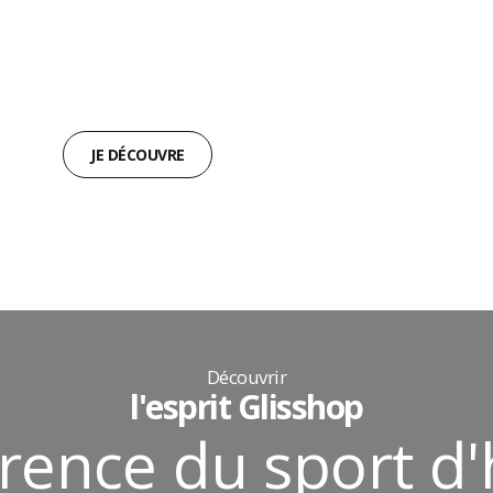
MILLET
JUSQU’À -30%
SUR LES SACS DE COUCHAGE ET
SACS À DOS.
JE DÉCOUVRE
Découvrir
l'esprit Glisshop
rence du sport d'