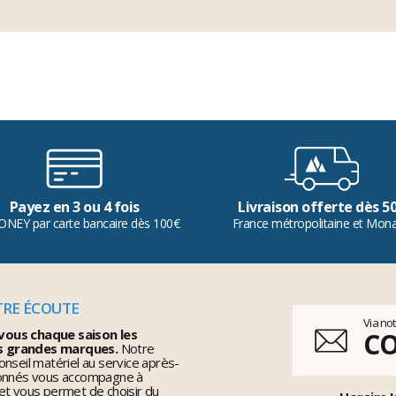
Payez en 3 ou 4 fois
Livraison offerte dès 5
ONEY par carte bancaire dès 100€
France métropolitaine et Mon
TRE ÉCOUTE
Via no
vous chaque saison les
C
s grandes marques.
Notre
nseil matériel au service après-
ionnés vous accompagne à
et vous permet de choisir du