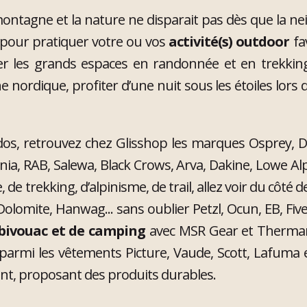
ntagne et la nature ne disparait pas dès que la nei
 pour pratiquer votre ou vos
activité(s) outdoor
fa
er les grands espaces en randonnée et en trekkin
nordique, profiter d’une nuit sous les étoiles lors 
dos, retrouvez chez Glisshop les marques Osprey, De
ia, RAB, Salewa, Black Crows, Arva, Dakine, Lowe A
, de trekking, d’alpinisme, de trail, allez voir du côt
Dolomite, Hanwag... sans oublier Petzl, Ocun, EB, Fi
bivouac et de camping
avec MSR Gear et Thermare
ix parmi les vêtements Picture, Vaude, Scott, Lafum
ent, proposant des produits durables.