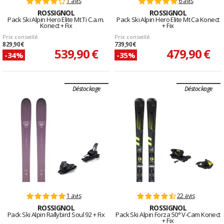
1 avis
6 avis
ROSSIGNOL
ROSSIGNOL
Pack Ski Alpin Hero Elite Mt Ti C.a.m.
Pack Ski Alpin Hero Elite Mt Ca Konect
Konect + Fix
+ Fix
Prix conseillé
Prix conseillé
829,90 €
739,90 €
539,90 €
479,90 €
-34%
-35%
Déstockage
Déstockage
1 avis
22 avis
ROSSIGNOL
ROSSIGNOL
Pack Ski Alpin Rallybird Soul 92 + Fix
Pack Ski Alpin Forza 50° V-Cam Konect
+ Fix