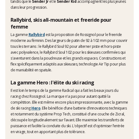
tandis que le
Sender Jr
et le
Sender Kid
accompagnent les plus jeunes
dans leur progression.
Rallybird, skis all-mountain et freeride pour
femme
La gamme
Rallybird
est la proposition de Rossignol pour le freeride
moderne au féminin. Des largeurs de patin de 92 à 102 mm pour couvrir
tous les terrains : le Rallybird Soul 92 pour alterner piste et hors-piste
avec polyvalence, le Rallybird Soul 102 pour les skieuses confirmées qui
s'aventurent dans la poudreuse et les grands espaces. Constructions et
flex spécifiquement adaptés aux skieuses, technologie Air Tip pour plus
de maniabilité en spatule.
La gamme Hero : l'élite du ski racing
Il est loin le temps de la gamme Radical qui a fait les beaux jours du
racing chez Rossignol. La marque n'a pas pour autant quitté la
compétition. Elle est même encore plus impressionnante, avec la gamme
de ski racing
Hero
. Elle bénéficie d’une batterie d’innovations techniques
et notamment du système Prop Tech, constitué d'une couche de Zicral,
découpée longitudinalement sur l’avant. Elle maximise les transferts de
puissance et facilite la conduite du ski. L'objectif est d'optimiser l’entrée
en virage, tout en apportant plus de tolérance.