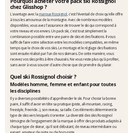
Pourquoi acheter votre pack ski Rossignol
chez Glisshop ?
L'avantage avec la
marque Rossignol
, c'est l'éventail de choix qu'elle offre
à tous les amoureux de la montagne. Avec de nombreux modèles
disponibles, vous avez l'assurance de trouver le ski qui correspond à
votre niveau et vos envies. Un pack ski, c'est tout simplement la
combinaison possible entre une paire de skis et des fixations. Il vous
suffit de faire votre sélection entre les modèles compatibles, en même
temps que le choix de vos skis. Le montage et le réglage des fixations
sont ensuite réalisé par l'un de nos skimans. De cette manière, vous
recevez vos skis prêts à être chaussés. Ne vous reste plus qu'à profiter,
sans avoir à vous soucier d'autre chose que de prendre du plaisir.
Quel ski Rossignol choisir ?
Modèles homme, femme et enfant pour toutes
les disciplines
Il y a diverses possibilités d'appréhender le ski. Pour choisir la bonne
paire, il suffit d'avoir en tête sa pratique (piste, all-mountain, racing,
freestyle, freeride...), son niveau, sa taille. Ces éléments déterminent le
type de skis vers lesquels s'orienter. La diversité des skis Rossignol
témoigne de l'engagement de la marque à offrir des produits adaptés à
chaque type de skieur, qu'il soit débutant, de niveau intermédiaire ou
expert, amateur de piste ou de hors-piste.