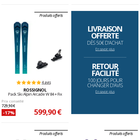
Produits offerts
LIVRAISON
OFFERTE
DÈS 50€ D'ACHAT
En savoir plus
--------------------------------------------------------------------
RETOUR
FACILITÉ
100 JOURS POUR
4 avis
CHANGER D'AVIS
ROSSIGNOL
En savoir plus
Pack Ski Alpin Arcade W 84 + Fix
Prix conseillé
729,90 €
599,90 €
-17%
Produits offerts
Produits offerts