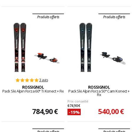
Produits offerts
Produits offerts
3 avis
ROSSIGNOL
ROSSIGNOL
Pack Ski Alpin Forza 60° Ti Konect + Fix
Pack Ski Alpin Forza 50° Cam Konect +
Fix
Prix conseillé
674,90 €
784,90 €
540,00 €
-19%
Produits offerts
Produits offerts