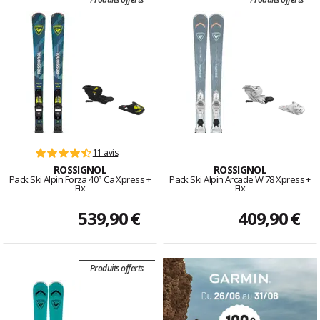
11 avis
ROSSIGNOL
ROSSIGNOL
Pack Ski Alpin Forza 40° Ca Xpress +
Pack Ski Alpin Arcade W 78 Xpress +
Fix
Fix
539,90 €
409,90 €
Produits offerts