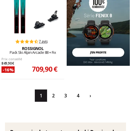
7 avis
ROSSIGNOL
Pack Ski Alpin Arcade 88 + Fix
Prix conseillé
849,90 €
709,90 €
-16%
1
2
3
4
›