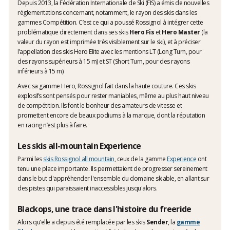
Depuis 2013, la Fédération Internationale de Ski (FIS) a émis de nouvelles
réglementations concernant, notamment, le rayon des skis dans les
gammes Compétition. C’est ce qui a poussé Rossignol à intégrer cette
problématique directement dans ses skis
Hero Fis
et
Hero Master
(la
valeur du rayon est imprimée très visiblement sur le ski), et à préciser
l’appellation des skis Hero Elite avec les mentions LT (Long Turn, pour
des rayons supérieurs à 15 m) et ST (Short Turn, pour des rayons
inférieurs à 15 m).
Avec sa gamme Hero, Rossignol fait dans la haute couture. Ces skis
explosifs sont pensés pour rester maniables, même au plus haut niveau
de compétition. Ils font le bonheur des amateurs de vitesse et
promettent encore de beaux podiums à la marque, dont la réputation
en racing n’est plus à faire.
Les skis all-mountain Experience
Parmi les
skis Rossignol all mountain
, ceux de la gamme
Experience
ont
tenu une place importante. Ils permettaient de progresser sereinement
dans le but d'appréhender l'ensemble du domaine skiable, en allant sur
des pistes qui paraissaient inaccessibles jusqu'alors.
Blackops, une trace dans l'histoire du freeride
Alors qu’elle a depuis été remplacée par les skis
Sender
, la
gamme