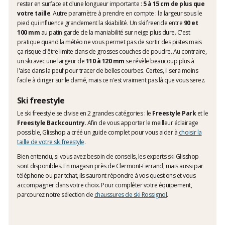
rester en surface et d'une longueur importante :
5 à 15 cm de plus que
votre taille
. Autre paramètre à prendre en compte : la largeur sous le
pied qui influence grandement la skiabilité. Un ski freeride entre
90 et
100 mm
au patin garde de la maniabilité sur neige plus dure. C'est
pratique quand la météo ne vous permet pas de sortir des pistes mais
ça risque d'être limite dans de grosses couches de poudre. Au contraire,
un ski avec une largeur de
110 à 120 mm
se révèle beaucoup plus à
l'aise dans la peuf pour tracer de belles courbes. Certes, il sera moins
facile à diriger sur le damé, mais ce n'est vraiment pas là que vous serez.
Ski freestyle
Le ski freestyle se divise en 2 grandes catégories : le
Freestyle Park
et le
Freestyle Backcountry
. Afin de vous apporter le meilleur éclairage
possible, Glisshop a créé un guide complet pour vous aider à
choisir la
taille de votre ski freestyle
.
Bien entendu, si vous avez besoin de conseils, les experts ski Glisshop
sont disponibles. En magasin près de Clermont-Ferrand, mais aussi par
téléphone ou par tchat, ils sauront répondre à vos questions et vous
accompagner dans votre choix. Pour compléter votre équipement,
parcourez notre sélection de
chaussures de ski Rossignol
.