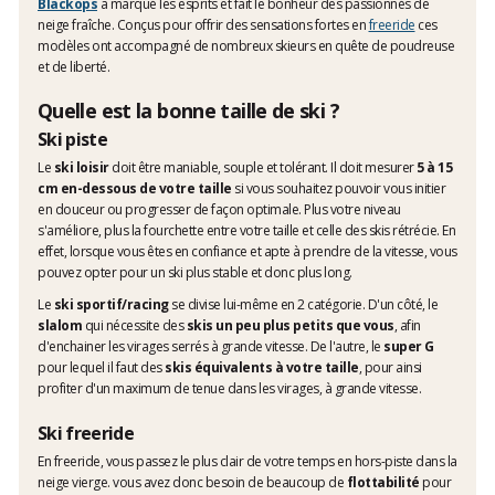
Blackops
a marqué les esprits et fait le bonheur des passionnés de
neige fraîche. Conçus pour offrir des sensations fortes en
freeride
ces
modèles ont accompagné de nombreux skieurs en quête de poudreuse
et de liberté.
Quelle est la bonne taille de ski ?
Ski piste
Le
ski loisir
doit être maniable, souple et tolérant. Il doit mesurer
5 à 15
cm en-dessous de votre taille
si vous souhaitez pouvoir vous initier
en douceur ou progresser de façon optimale. Plus votre niveau
s'améliore, plus la fourchette entre votre taille et celle des skis rétrécie. En
effet, lorsque vous êtes en confiance et apte à prendre de la vitesse, vous
pouvez opter pour un ski plus stable et donc plus long.
Le
ski sportif/racing
se divise lui-même en 2 catégorie. D'un côté, le
slalom
qui nécessite des
skis un peu plus petits que vous
, afin
d'enchainer les virages serrés à grande vitesse. De l'autre, le
super G
pour lequel il faut des
skis équivalents à votre taille
, pour ainsi
profiter d'un maximum de tenue dans les virages, à grande vitesse.
Ski freeride
En freeride, vous passez le plus clair de votre temps en hors-piste dans la
neige vierge. vous avez donc besoin de beaucoup de
flottabilité
pour