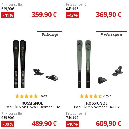
Prix conseillé
Prix conseillé
619,90 €
649,90 €
359,90 €
369,90 €
-41%
-43%
Déstockage
Produits offerts
1 avis
7 avis
ROSSIGNOL
ROSSIGNOL
Pack Ski Alpin Nova 10 Xpress + Fix
Pack Ski Alpin Arcade 84 + Fix
Prix conseillé
Prix conseillé
699,90 €
744,90 €
489,90 €
609,90 €
-30%
-18%