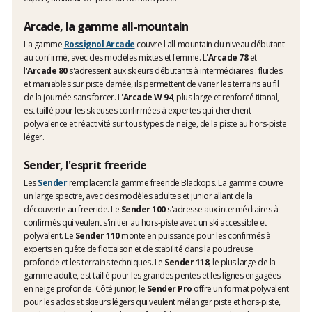
Arcade, la gamme all-mountain
La gamme
Rossignol Arcade
couvre l'all-mountain du niveau débutant
au confirmé, avec des modèles mixtes et femme. L'
Arcade 78
et
l'
Arcade 80
s'adressent aux skieurs débutants à intermédiaires : fluides
et maniables sur piste damée, ils permettent de varier les terrains au fil
de la journée sans forcer. L'
Arcade W 94
, plus large et renforcé titanal,
est taillé pour les skieuses confirmées à expertes qui cherchent
polyvalence et réactivité sur tous types de neige, de la piste au hors-piste
léger.
Sender, l'esprit freeride
Les
Sender
remplacent la gamme freeride Blackops. La gamme couvre
un large spectre, avec des modèles adultes et junior allant de la
découverte au freeride. Le
Sender 100
s'adresse aux intermédiaires à
confirmés qui veulent s'initier au hors-piste avec un ski accessible et
polyvalent. Le
Sender 110
monte en puissance pour les confirmés à
experts en quête de flottaison et de stabilité dans la poudreuse
profonde et les terrains techniques. Le
Sender 118
, le plus large de la
gamme adulte, est taillé pour les grandes pentes et les lignes engagées
en neige profonde. Côté junior, le
Sender Pro
offre un format polyvalent
pour les ados et skieurs légers qui veulent mélanger piste et hors-piste,