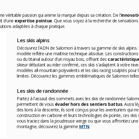
une véritable passion qui anime la marque depuis sa création. De l'
innovati
it d'une
expertise pointue
. Que vous soyez à la recherche de sensations f
tions adaptées à chaque pratique.
Les skis alpins
Découvrez l'ADN de Salomon à travers sa gamme de skis alpins
modèle reflète une maîtrise technique absolue. Les constructions
ou du titanal autour d'un noyau bois, offrant des
caractéristiq
skieur débutant au rider confirmé, ces skis s'adaptent à votre ni
modèles all-mountain polyvalents et les skis racing sculptés pour 
limites. Découvrez les gammes emblématiques de Salomon telle
Les skis de randonnée
Partez à l'assaut des sommets avec les skis de randonnée Salomon
permettent de vous
évader hors des sentiers battus
. Aussi 
des lions à la descente, ils sont conçus pour les aventuriers qui n
construction en carbone et leurs technologies de pointe, ces skis
vous traciez dans la poudreuse vierge ou que vous affrontiez une
montagne, découvrez la gamme
MTN
.