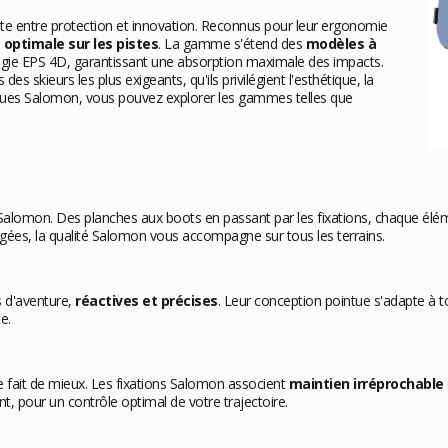
aite entre protection et innovation. Reconnus pour leur ergonomie
 optimale sur les pistes
. La gamme s'étend des
modèles à
ogie EPS 4D, garantissant une absorption maximale des impacts.
 skieurs les plus exigeants, qu'ils privilégient l'esthétique, la
sques Salomon, vous pouvez explorer les gammes telles que
lomon. Des planches aux boots en passant par les fixations, chaque élémen
gées, la qualité Salomon vous accompagne sur tous les terrains.
 d'aventure,
réactives et précises
. Leur conception pointue s'adapte à to
e.
se fait de mieux. Les fixations Salomon associent
maintien irréprochable
pour un contrôle optimal de votre trajectoire.