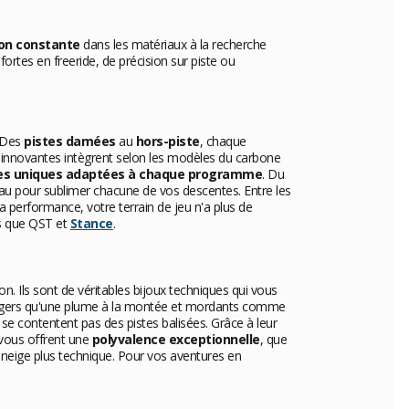
on constante
dans les matériaux à la recherche
ortes en freeride, de précision sur piste ou
. Des
pistes damées
au
hors-piste
, chaque
 innovantes intègrent selon les modèles du carbone
ues uniques adaptées à chaque programme
. Du
veau pour sublimer chacune de vos descentes. Entre les
la performance, votre terrain de jeu n'a plus de
s que QST et
Stance
.
. Ils sont de véritables bijoux techniques qui vous
légers qu'une plume à la montée et mordants comme
e se contentent pas des pistes balisées. Grâce à leur
 vous offrent une
polyvalence exceptionnelle
, que
 neige plus technique. Pour vos aventures en