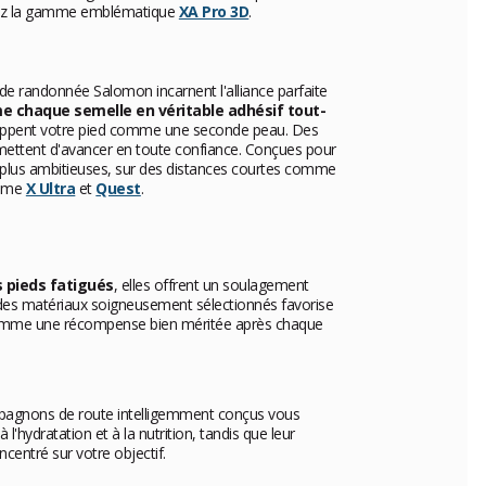
vrez la gamme emblématique
XA Pro 3D
.
de randonnée Salomon incarnent l'alliance parfaite
e chaque semelle en véritable adhésif tout-
eloppent votre pied comme une seconde peau. Des
ettent d'avancer en toute confiance. Conçues pour
plus ambitieuses, sur des distances courtes comme
omme
X Ultra
et
Quest
.
s pieds fatigués
, elles offrent un soulagement
des matériaux soigneusement sélectionnés favorise
, comme une récompense bien méritée après chaque
ompagnons de route intelligemment conçus vous
'hydratation et à la nutrition, tandis que leur
centré sur votre objectif.