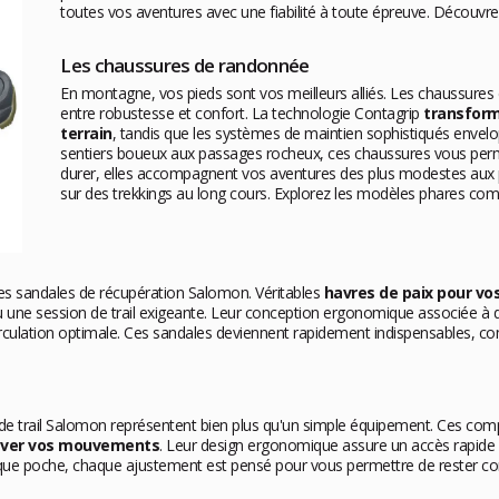
toutes vos aventures avec une fiabilité à toute épreuve. Décou
Les chaussures de randonnée
En montagne, vos pieds sont vos meilleurs alliés. Les chaussures 
entre robustesse et confort. La technologie Contagrip
transform
terrain
, tandis que les systèmes de maintien sophistiqués env
sentiers boueux aux passages rocheux, ces chaussures vous perm
durer, elles accompagnent vos aventures des plus modestes aux 
sur des trekkings au long cours. Explorez les modèles phares c
 les sandales de récupération Salomon. Véritables
havres de paix pour vo
une session de trail exigeante. Leur conception ergonomique associée à 
circulation optimale. Ces sandales deviennent rapidement indispensables
ets de trail Salomon représentent bien plus qu'un simple équipement. Ces c
raver vos mouvements
. Leur design ergonomique assure un accès rapide à l
aque poche, chaque ajustement est pensé pour vous permettre de rester con