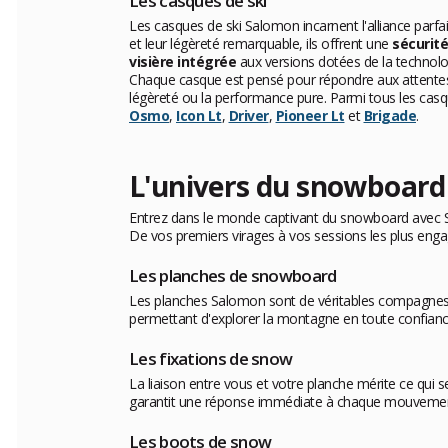
Les casques de ski
Les casques de ski Salomon incarnent l'alliance parf
et leur légèreté remarquable, ils offrent une
sécurité
visière intégrée
aux versions dotées de la technol
Chaque casque est pensé pour répondre aux attentes des
légèreté ou la performance pure. Parmi tous les ca
Osmo
,
Icon Lt
,
Driver
,
Pioneer Lt
et
Brigade
.
L'univers du snowboard
Entrez dans le monde captivant du snowboard avec Sa
De vos premiers virages à vos sessions les plus enga
Les planches de snowboard
Les planches Salomon sont de véritables compagnes
permettant d'explorer la montagne en toute confianc
Les fixations de snow
La liaison entre vous et votre planche mérite ce qui 
garantit une réponse immédiate à chaque mouvement, 
Les boots de snow