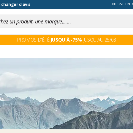
 changer d'avis
NOUS CONTAC
PROMOS D'ÉTÉ
JUSQU'À -75%
JUSQU'AU 25/08