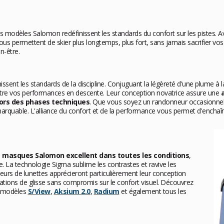
les modèles Salomon redéfinissent les standards du confort sur les pistes. 
 vous permettent de skier plus longtemps, plus fort, sans jamais sacrifier
n-être.
sent les standards de la discipline. Conjuguant la légèreté d'une plume à
re vos performances en descente. Leur conception novatrice assure une
lors des phases techniques
. Que vous soyez un randonneur occasionne
rquable. L'alliance du confort et de la performance vous permet d'enchaîner
s
masques Salomon excellent dans toutes les conditions
,
e. La technologie Sigma sublime les contrastes et ravive les
teurs de lunettes apprécieront particulièrement leur conception
ations de glisse sans compromis sur le confort visuel. Découvrez
s modèles
S/View
,
Aksium 2.0
,
Radium
et également tous les