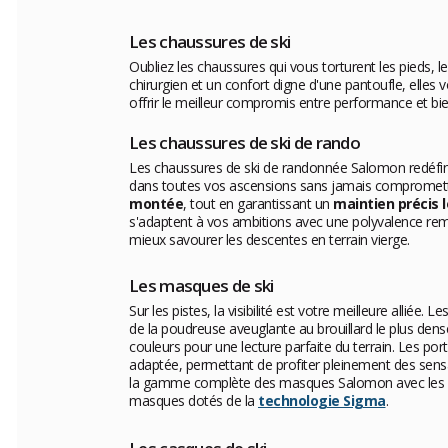
Les chaussures de ski
Oubliez les chaussures qui vous torturent les pieds, 
chirurgien et un confort digne d'une pantoufle, elles
offrir le meilleur compromis entre performance et bie
Les chaussures de ski de rando
Les chaussures de ski de randonnée Salomon redéfinis
dans toutes vos ascensions sans jamais compromett
montée
, tout en garantissant un
maintien précis 
s'adaptent à vos ambitions avec une polyvalence rema
mieux savourer les descentes en terrain vierge.
Les masques de ski
Sur les pistes, la visibilité est votre meilleure alliée. Le
de la poudreuse aveuglante au brouillard le plus dens
couleurs pour une lecture parfaite du terrain. Les por
adaptée, permettant de profiter pleinement des sens
la gamme complète des masques Salomon avec le
masques dotés de la
technologie Sigma
.