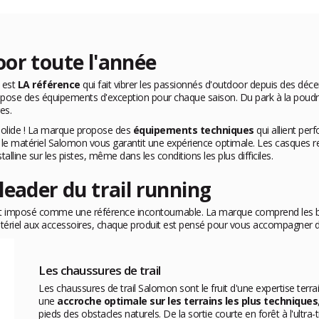
or toute l'année
 est
LA référence
qui fait vibrer les passionnés d'outdoor depuis des déc
opose des équipements d'exception pour chaque saison. Du park à la poud
es.
 solide ! La marque propose des
équipements techniques
qui allient per
se, le matériel Salomon vous garantit une expérience optimale. Les casques
lline sur les pistes, même dans les conditions les plus difficiles.
leader du trail running
'est imposé comme une référence incontournable. La marque comprend les be
atériel aux accessoires, chaque produit est pensé pour vous accompagner da
Les chaussures de trail
Les chaussures de trail Salomon sont le fruit d'une expertise ter
une
accroche optimale sur les terrains les plus techniques
pieds des obstacles naturels. De la sortie courte en forêt à l'ultr