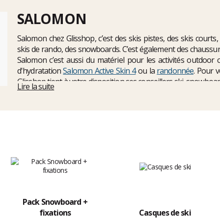
SALOMON
Salomon chez Glisshop, c’est des skis pistes, des skis courts,
skis de rando, des snowboards. C’est également des chaussure
Salomon c’est aussi du matériel pour les activités outdoor c
d'hydratation
Salomon Active Skin 4
ou la
randonnée
. Pour v
Glisshop tient à votre disposition ses conseillers ski, snowboar
Lire la suite
de vous répondre gratuitement par téléphone, mail ou tchat.
Pack Snowboard +
fixations
Casques de ski