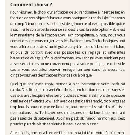
Comment choisir ?
Pour résumer, le choix d’une fixation de ski randonnée à insert se fait en
fonction de vos objectifs lorsque vous pratiquez la rando light. Êtes-vous
un compétiteur dont le seul but est de grimper le plus vite possible quitte
à sacrifier le confort et la sécurité ? Si c’est le cas, la seule option viable est
le minimalisme de la fixation Low Tech compétition. Si non, nous vous
conseillons de vous diriger vers les fixations Low Tech classiques, qui
vous offriront plus de sécurité grâce au système de déclenchement talon,
et plus de confort avec des possibilités de réglage et différentes
hauteurs de calage. Enfin, si ces fixations Low Tech ne vous semblent pas
assez sécuritaires ou ne conviennent pas à votre pratique, ce qui est le
cas si vous souhaitez pouvoir envoyer un peu dans les descentes,
dirigez-vous vers des fixations hybrides ou à plaque.
Quel que soit votre choix, pensez à bien harmoniser votre pack ski
rando. Des fixations doivent être choisies en fonction des chaussures et
des skis avec lesquels elles seront utilisées. Ainsi, il est hors de question
d’utiliser des fixations Low Tech avec des skis de freerando, trop larges et
trop lourds pour ce type de fixations, tout comme il serait idiot d’utiliser
des fixations Low Tech avec des chaussures de ski lourdes et n’offrant
pas assez de débattement. Avoir un pack ski rando harmonieux, c’est
prendre plus de plaisir et réduire le risque de se blesser.
Attention également à bien vérifier la compatibilité de votre équipement