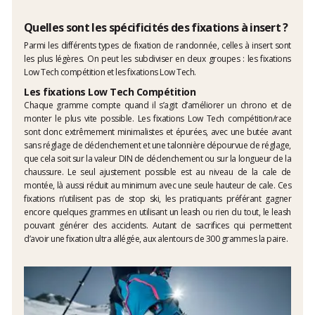
Quelles sont les spécificités des fixations à insert ?
Parmi les différents types de fixation de randonnée, celles à insert sont
les plus légères. On peut les subdiviser en deux groupes : les fixations
Low Tech compétition et les fixations Low Tech.
Les fixations Low Tech Compétition
Chaque gramme compte quand il s’agit d’améliorer un chrono et de
monter le plus vite possible. Les fixations Low Tech compétition/race
sont donc extrêmement minimalistes et épurées, avec une butée avant
sans réglage de déclenchement et une talonnière dépourvue de réglage,
que cela soit sur la valeur DIN de déclenchement ou sur la longueur de la
chaussure. Le seul ajustement possible est au niveau de la cale de
montée, là aussi réduit au minimum avec une seule hauteur de cale. Ces
fixations n’utilisent pas de stop ski, les pratiquants préférant gagner
encore quelques grammes en utilisant un leash ou rien du tout, le leash
pouvant générer des accidents. Autant de sacrifices qui permettent
d’avoir une fixation ultra allégée, aux alentours de 300 grammes la paire.