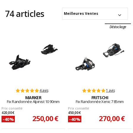
74 articles
Meilleures Ventes
Déstockage
4 avis
1 avis
MARKER
FRITSCHI
Fix Randonnée Alpinist 10 90mm
Fix Randonnée Xenic 7 85mm
Prix conseillé
Prix conseillé
420,00 €
450,00 €
250,00 €
270,00 €
-40%
-40%