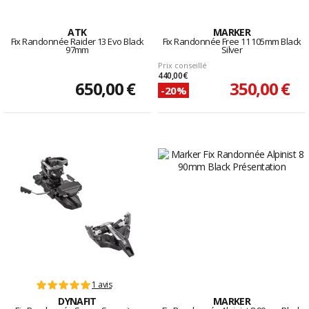
ATK
MARKER
Fix Randonnée Raider 13 Evo Black
Fix Randonnée Free 11 105mm Black
97mm
Silver
Prix conseillé
440,00 €
650,00 €
350,00 €
-20%
1 avis
DYNAFIT
MARKER