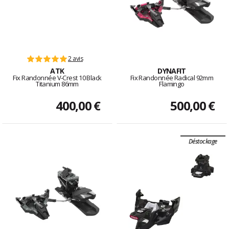
2 avis
ATK
DYNAFIT
Fix Randonnée V-Crest 10 Black
Fix Randonnée Radical 92mm
Titanium 86mm
Flamingo
400,00 €
500,00 €
Déstockage