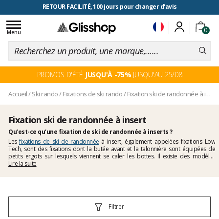
RETOUR FACILITÉ, 100 jours pour changer d'avis
Toggle
0
navigation
Menu
PROMOS D'ÉTÉ
JUSQU'À -75%
JUSQU'AU 25/08
Accueil
/
Ski rando
/
Fixations de ski rando
/
Fixation ski de randonnée à insert
Fixation ski de randonnée à insert
Qu’est-ce qu’une fixation de ski de randonnée à inserts ?
Les
fixations de ski de randonnée
à insert, également appelées fixations Low
Tech, sont des fixations dont la butée avant et la talonnière sont équipées de
petits ergots sur lesquels viennent se caler les bottes. Il existe des modèles
destinés à la compétition et dont le poids tourne autour de 300 grammes la
Lire la suite
paire, et des modèles plus polyvalents et sécurisés pour faire de la rando light
sans avoir pour objectif de battre un chrono à chaque ascension. Toute cette
famille de fixations de ski de randonnée sont optimisées pour l’ascension et mise
avant tout sur la légèreté.
Filtrer