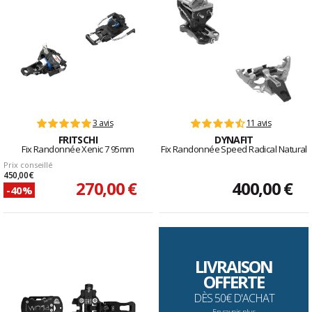
3 avis
11 avis
FRITSCHI
DYNAFIT
Fix Randonnée Xenic 7 95mm
Fix Randonnée Speed Radical Natural
Prix conseillé
450,00 €
270,00 €
400,00 €
-40%
LIVRAISON
OFFERTE
DÈS 50€ D'ACHAT
En savoir plus