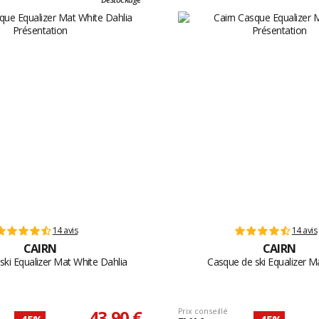
14 avis
14 avis
CAIRN
CAIRN
ski Equalizer Mat White Dahlia
Casque de ski Equalizer M
43,90 €
Prix conseillé
-45%
-45%