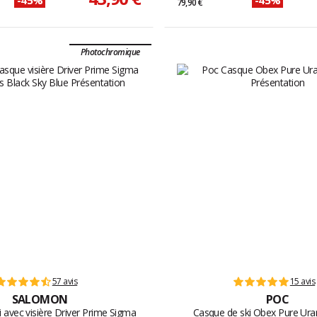
79,90 €
Photochromique
57 avis
15 avis
SALOMON
POC
 avec visière Driver Prime Sigma
Casque de ski Obex Pure Ura