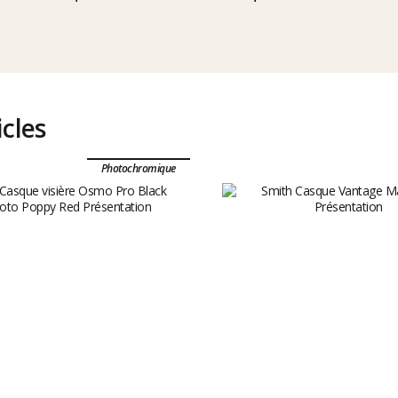
icles
Photochromique