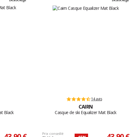
14 avis
CAIRN
at Black
Casque de ski Equalizer Mat Black
43,90 €
Prix conseillé
43,90 €
-45%