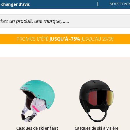
 changer d'avis
NOUS CONTAC
PROMOS D'ÉTÉ
JUSQU'À -75%
JUSQU'AU 25/08
Casques de ski enfant
Casques de ski à visière