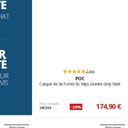
TE
HAT
----------
R
TÉ
2 avis
OUR
POC
VIS
Casque de ski Fornix Bc Mips Granite Grey Matt
Prix conseillé
174,90 €
-30%
249,90 €
Déstockage
Déstockage