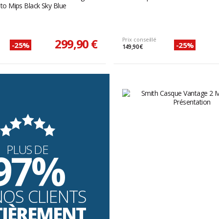
to Mips Black Sky Blue
299,90 €
Prix conseillé
-25%
-25%
149,90 €
PLUS DE
97%
NOS CLIENTS
TIÈREMENT