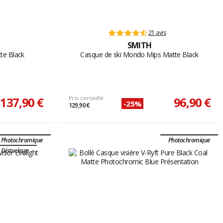
21 avis
SMITH
te Black
Casque de ski Mondo Mips Matte Black
137,90 €
Prix conseillé
96,90 €
-25%
129,90 €
Photochromique
Photochromique
Déstockage