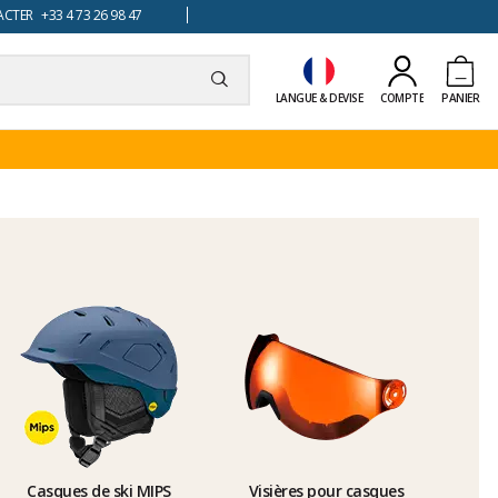
TER +33 4 73 26 98 47
LANGUE & DEVISE
COMPTE
PANIER
Casques de ski MIPS
Visières pour casques