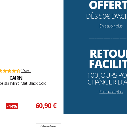
OFFER
DÈS 50€ D'AC
En savoir plus
----------------------------------------------------------
RETOU
FACILI
19 avis
100 JOURS P
CAIRN
CHANGER D'A
e ski Infiniti Mat Black Gold
En savoir plus
60,90 €
-44%
Déstockage