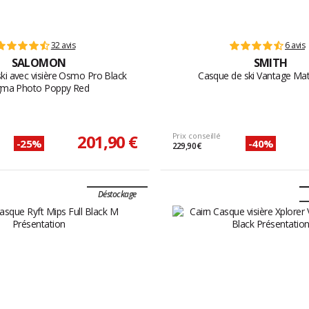
32 avis
6 avis
SALOMON
SMITH
ki avec visière Osmo Pro Black
Casque de ski Vantage Mat
gma Photo Poppy Red
201,90 €
Prix conseillé
-25%
-40%
229,90 €
Déstockage