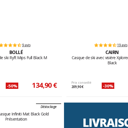
9 avis
19 avis
BOLLÉ
CAIRN
e ski Ryft Mips Full Black M
Casque de ski avec visière Xplorer
Black
134,90 €
Prix conseillé
-50%
-30%
209,90 €
Déstockage
LIVRAI