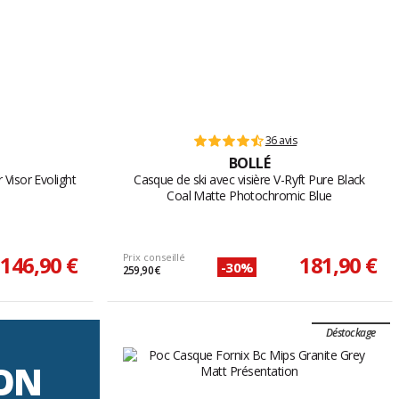
36 avis
BOLLÉ
 Visor Evolight
Casque de ski avec visière V-Ryft Pure Black
Coal Matte Photochromic Blue
146,90 €
Prix conseillé
181,90 €
-30%
259,90 €
Déstockage
SON