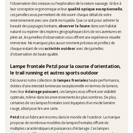
l'observation des oiseaux ou l'exploration de la nature sauvage. Grâce à
leur conception ergonomique et leur
qualité optique exceptionnelle
,
ces jumelles vous permettent de découvrir chaque détail de votre
environnement avec une clarté incroyable. Que ce soit pour admirer la
beauté des paysages lointains,
observer la faune
dans son habitat
naturel ou repérer des repères géographiques lors de vos aventures en
plein air, les jumelles d'observation vous offrent une expérience visuelle
immersive. Ne manquez plus aucun moment précieux et profitez de
chaque instant de vos
activités outdoor
avec des jumelles
d'observation de haute qualité.
Lampe frontale Petzl pour la course d'orientation,
le trail running et autres sports outdoor
Découvrez notre collection de
lampes frontales
haute performance,
dotées d'une intensité lumineuse exceptionnelle en termes de lumens.
Avec leur
éclairage puissant
, ces lampes vous offrent une visibilité
optimale, même dans les environnements les plus sombres. De plus,
certaines de ces lampes frontales sont équipées d'un mode lumière
rouge, idéal pour lire une carte.
Petzl
est un fabricant reconnu dans le monde de l'outdoor. La marque
propose de nombreux modèles de lampes frontales offrant de
multiples caractéristiques et puissances d'éclairage. Ces lampes