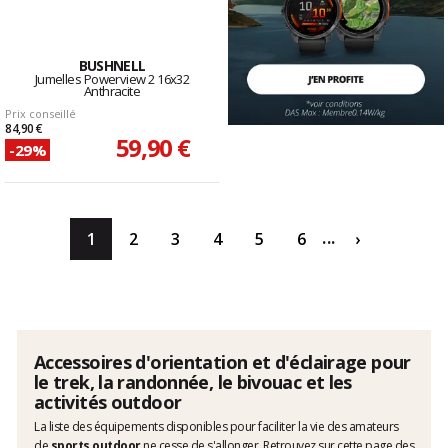
BUSHNELL
Jumelles Powerview 2 16x32
Anthracite
Prix conseillé
84,90 €
59,90 €
-29%
...
1
2
3
4
5
6
›
Accessoires d'orientation et d'éclairage pour
le trek, la randonnée, le bivouac et les
activités outdoor
La liste des équipements disponibles pour faciliter la vie des amateurs
de
sports outdoor
ne cesse de s'allonger. Retrouvez sur cette page des