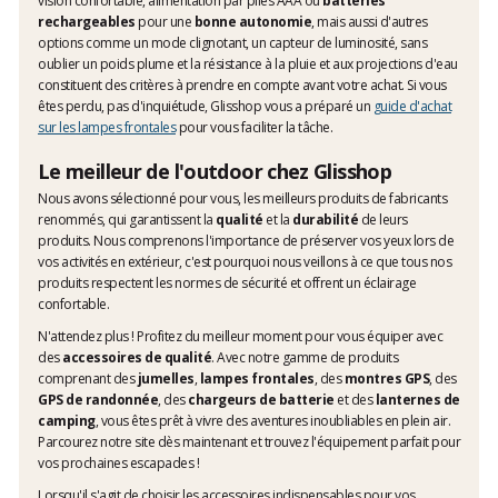
vision confortable, alimentation par piles AAA ou
batteries
rechargeables
pour une
bonne autonomie
, mais aussi d'autres
options comme un mode clignotant, un capteur de luminosité, sans
oublier un poids plume et la résistance à la pluie et aux projections d'eau
constituent des critères à prendre en compte avant votre achat. Si vous
êtes perdu, pas d'inquiétude, Glisshop vous a préparé un
guide d'achat
sur les lampes frontales
pour vous faciliter la tâche.
Le meilleur de l'outdoor chez Glisshop
Nous avons sélectionné pour vous, les meilleurs produits de fabricants
renommés, qui garantissent la
qualité
et la
durabilité
de leurs
produits. Nous comprenons l'importance de préserver vos yeux lors de
vos activités en extérieur, c'est pourquoi nous veillons à ce que tous nos
produits respectent les normes de sécurité et offrent un éclairage
confortable.
N'attendez plus ! Profitez du meilleur moment pour vous équiper avec
des
accessoires de qualité
. Avec notre gamme de produits
comprenant des
jumelles
,
lampes frontales
, des
montres GPS
, des
GPS de randonnée
, des
chargeurs de batterie
et des
lanternes de
camping
, vous êtes prêt à vivre des aventures inoubliables en plein air.
Parcourez notre site dès maintenant et trouvez l'équipement parfait pour
vos prochaines escapades !
Lorsqu'il s'agit de choisir les accessoires indispensables pour vos