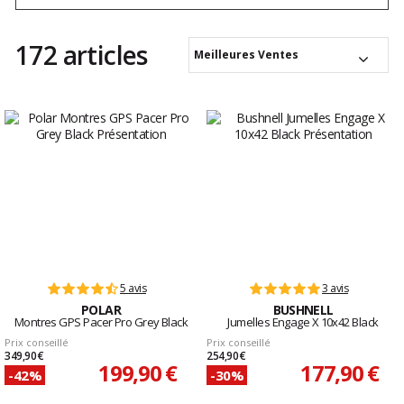
s'éveillent en vous.
172 articles
Meilleures Ventes
5 avis
3 avis
POLAR
BUSHNELL
Montres GPS Pacer Pro Grey Black
Jumelles Engage X 10x42 Black
Prix conseillé
Prix conseillé
349,90 €
254,90 €
199,90 €
177,90 €
-42%
-30%