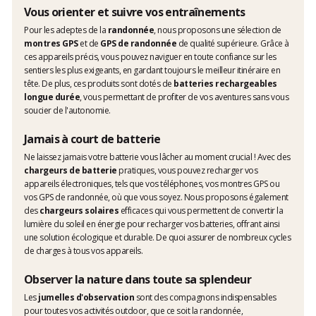
Vous orienter et suivre vos entraînements
Pour les adeptes de la
randonnée
, nous proposons une sélection de
montres GPS
et de
GPS de randonnée
de qualité supérieure. Grâce à
ces appareils précis, vous pouvez naviguer en toute confiance sur les
sentiers les plus exigeants, en gardant toujours le meilleur itinéraire en
tête. De plus, ces produits sont dotés de
batteries rechargeables
longue durée
, vous permettant de profiter de vos aventures sans vous
soucier de l'autonomie.
Jamais à court de batterie
Ne laissez jamais votre batterie vous lâcher au moment crucial ! Avec des
chargeurs de batterie
pratiques, vous pouvez recharger vos
appareils électroniques, tels que vos téléphones, vos montres GPS ou
vos GPS de randonnée, où que vous soyez. Nous proposons également
des
chargeurs solaires
efficaces qui vous permettent de convertir la
lumière du soleil en énergie pour recharger vos batteries, offrant ainsi
une solution écologique et durable. De quoi assurer de nombreux cycles
de charges à tous vos appareils.
Observer la nature dans toute sa splendeur
Les
jumelles d'observation
sont des compagnons indispensables
pour toutes vos activités outdoor, que ce soit la randonnée,