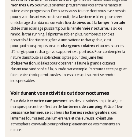
montres GPS
pour vous orienter, programmer vos entrainements et
suivre votre progression. Découvrez aussi tout ce dont vous avez besoin
pour y voir durant vos sorties de nuit, de la
lanterne
à Led pour créer
un éclairage d'ambiance sur votre lieu de
bivouac
à la
lampe frontale
dotée d'un éclairage puissant pour la
randonnée nocturne
, le ski de
rando, le trail running, l'alpinisme et bien plus. Nombreux sont les
appareils à fonctionner grâce à une batterie rechargeable, c'est
pourquoi nous proposons des
chargeurs solaires
et autres sources
d'énergie pour recharger vos appareils via port usb. Pour contempler la
nature dans toute sa splendeur, optez pour des
jumelles
d'observation
, idéales pour observer la faune à grande distance
durant une randonnée à la journée par exemple. Parcourez cette page et
faites votre choix parmi tous les accessoires qui sauront se rendre
indispensables.
Voir durant vos activités outdoor nocturnes
Pour
éclairer votre campement
lors de vos soirées en plein air, ne
manquez pas notre sélection de
lanternes de camping
. Grâce à leur
puissance lumineuse
et à leurs
batteries rechargeables
, ces
lanternes fournissent une lumière vive et chaleureuse, créant une
atmosphère conviviale pour profiter pleinement de vos moments en
nature.