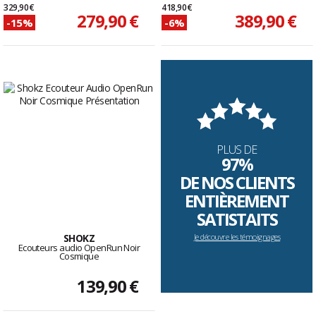
329,90 €
418,90 €
279,90 €
389,90 €
-15%
-6%
PLUS DE
97%
DE NOS CLIENTS
ENTIÈREMENT
SATISTAITS
SHOKZ
Je découvre les témoignages
Ecouteurs audio OpenRun Noir
Cosmique
139,90 €