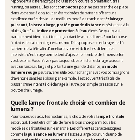
répondent à différents types d'utilisation, course d'orientation, trail
running, ou autres. Elles sont
compactes
pour ne pas prendre de place
dans votre sac à dos, tout en étant dotées de batterie offrant une
excellente durée de vie. Les meilleurs modèles combinent
éclairage
puissant
,
faisceau large
,
portée grande distance
et résistance à la
pluie grâce à un
indice de protection à l'eau
élevé. De quoi y voir
parfaitement bien la nuit tout en gardant les mains libres. Pour la course
à pied et le trail running, certains modèles propose un éclairage Led à
l'arrière de la tête afin d'améliorer votre visibilité. Les différentes
intensités d'éclairage permettent d'ajuster le nombre de lumens selon
vos besoins. Vous n'avez pas toujours besoin d'un éclairage puissant
avec un faisceau large et portant à une grande distance, un
mode
lumière rouge
peut s'avérer utile pour échanger avec vos compagnons
d'aventure sans les éblouir par exemple. Il est souvent très facile de
passer d'une intensité d'éclairage à l'autre, par simple pression sur le
bouton d'allumage.
Quelle lampe frontale choisir et combien de
lumens ?
Pour toutes vos activités nocturnes, le choix de votre
lampe frontale
est crucial. Il peut être difficile de faire le bon choix parmi tous les
modèles de frontales sur le marché. Les différentes caractéristiques
comme la
puissance en lumens
, faisceau large pour un champ de