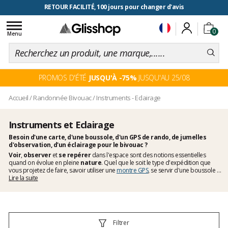
RETOUR FACILITÉ, 100 jours pour changer d'avis
Toggle
0
navigation
Menu
PROMOS D'ÉTÉ
JUSQU'À -75%
JUSQU'AU 25/08
Accueil
/
Randonnée Bivouac
/
Instruments - Eclairage
Instruments et Eclairage
Besoin d'une carte, d'une boussole, d'un GPS de rando, de jumelles
d'observation, d'un éclairage pour le bivouac ?
Voir
,
observer
et
se repérer
dans l'espace sont des notions essentielles
quand on évolue en pleine
nature
. Quel que le soit le type d'expédition que
vous projetez de faire, savoir utiliser une
montre GPS
, se servir d'une boussole ou
d'un
Lire la suite
GPS de randonnée
, lire une carte topographique, admirer la faune et la flore
avec une
paire de jumelles
ou encore s'éclairer à la nuit tombée avec une lampe
bivouac, une
lanterne de camping
ou une
lampe frontale
, recharger les batteries
de son téléphone, de son appareil photo, de sa caméra, avec un chargeur
solaire, tout ceci nécessite une bonne préparation et du matériel de randonnée
fiable.
Glisshop
a donc rassemblé tous ces
accessoires indispensables
afin
Filtrer
que vous puissiez choisir ceux qui satisferont aux besoins d'aventure qui