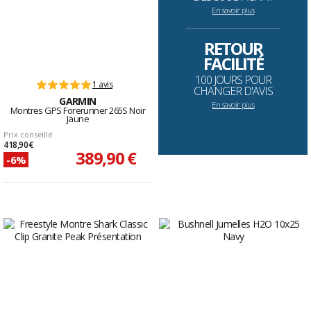
En savoir plus
--------------------------------------------------------------------
RETOUR
FACILITÉ
100 JOURS POUR
1 avis
CHANGER D'AVIS
GARMIN
En savoir plus
Montres GPS Forerunner 265S Noir
Jaune
Prix conseillé
418,90 €
389,90 €
-6%