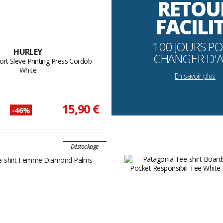
RETOU
FACILI
100 JOURS P
HURLEY
CHANGER D'A
ort Sleve Printing Press Cordob
White
En savoir plus
15,90 €
-46%
Déstockage