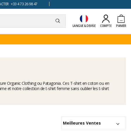
TER +33 4 73 26 98 47
LANGUE & DEVISE
COMPTE
PANIER
ture Organic Clothing
ou
Patagonia
. Ces T-shirt en coton ou en
me et notre collection de t-shirt femme sans oublier les t-shirt
Meilleures Ventes