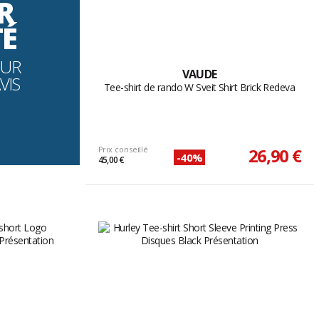
R
TÉ
OUR
VAUDE
VIS
Tee-shirt de rando W Sveit Shirt Brick Redeva
Prix conseillé
26,90 €
-40%
45,00 €