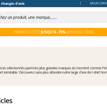
 changer d'avis
NOUS CONTAC
PROMOS D'ÉTÉ
JUSQU'À -75%
JUSQU'AU 25/08
ndances sélectionnés parmi les plus grandes marques du moment comme
Pic
rt inimitable. Découvrez sans plus attendre notre large choix de t-shirt hom
icles