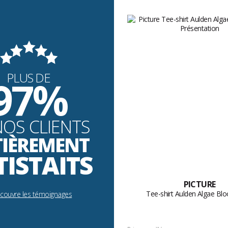
PLUS DE
97%
NOS CLIENTS
TIÈREMENT
TISTAITS
PICTURE
Tee-shirt Aulden Algae Blo
écouvre les témoignages