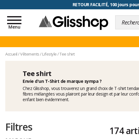
RETOUR FACILITÉ, 100 jours pour
Toggle
navigation
Menu
Accueil
/
Vêtements
/
Lifestyle
/
Tee shirt
Tee shirt
Envie d'un T-Shirt de marque sympa ?
Chez Glisshop, vous trouverez un grand choix de T-shirt te
fibres mélangées vous plairont par leur design et par leur confo
enfant bien évidemment.
Filtres
174 art