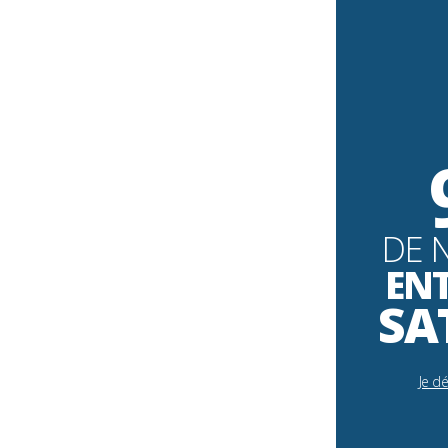
DE 
EN
SA
Je d