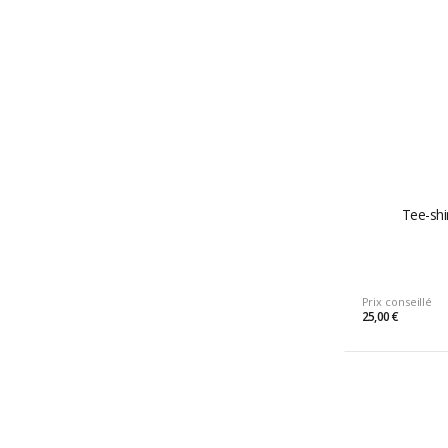
Tee-sh
Prix conseillé
25,00 €