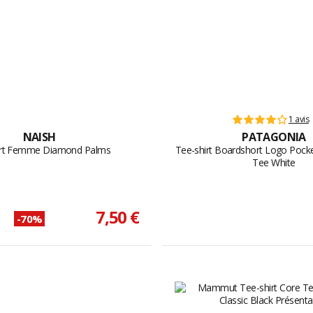
1 avis
NAISH
PATAGONIA
irt Femme Diamond Palms
Tee-shirt Boardshort Logo Pocket
Tee White
7,50 €
-70%