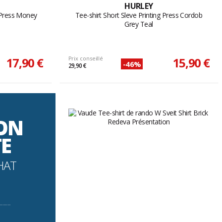
HURLEY
g Press Money
Tee-shirt Short Sleve Printing Press Cordob
Grey Teal
17,90 €
Prix conseillé
15,90 €
-46%
29,90 €
SON
TE
HAT
----------