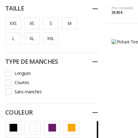
La Sportiva
TAILLE
Replier
Prix conseillé
39,90 €
Maloja
XXS
XS
S
M
Mammut
Naish
L
XL
XXL
Norrona
Outerknown
TYPE DE MANCHES
Patagonia
Replier
Picture
Longues
Pullin
Courtes
RAB
Sans manches
Rip Curl
Rossignol
COULEUR
Replier
Supertour
Vaude
Vissla