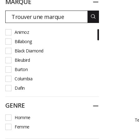
MARQUE
Replier
Animoz
Billabong
Black Diamond
Bleubird
Burton
Columbia
Dafin
DARE2B
GENRE
Replier
French Disorder
Hurley
Homme
Te
Icepeak
Femme
Jott