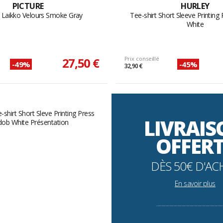
PICTURE
HURLEY
t Laikko Velours Smoke Gray
Tee-shirt Short Sleeve Printin
White
27,50 €
Prix conseillé
-49%
-45%
32,90 €
LIVRAI
OFFER
DÈS 50€ D'AC
En savoir plus
----------------------------------------------------------