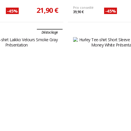
21,90 €
Prix conseillé
-45%
-45%
39,90 €
Déstockage