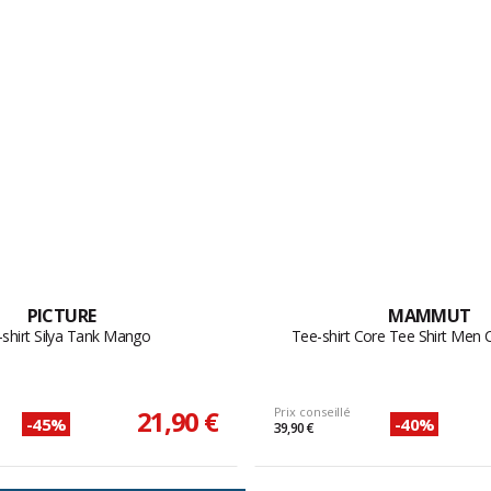
PICTURE
MAMMUT
shirt Silya Tank Mango
Tee-shirt Core Tee Shirt Men C
21,90 €
Prix conseillé
-45%
-40%
39,90 €