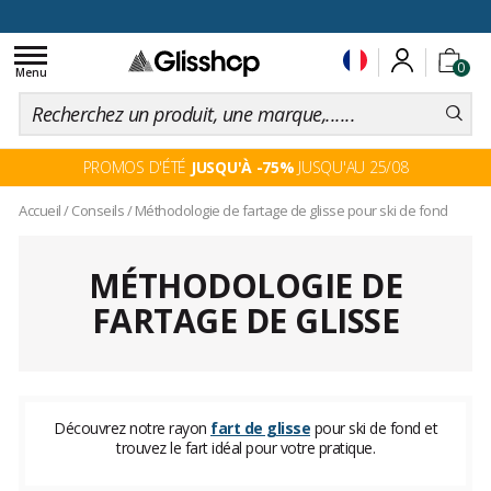
Toggle
0
navigation
Menu
PROMOS D'ÉTÉ
JUSQU'À -75%
JUSQU'AU 25/08
Accueil
/
Conseils
/
Méthodologie de fartage de glisse pour ski de fond
MÉTHODOLOGIE DE
FARTAGE DE GLISSE
Découvrez notre rayon
fart de glisse
pour ski de fond et
trouvez le fart idéal pour votre pratique.