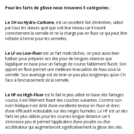
Pour les farts de glisse nous trouvons 5 catégories :
Le CH ou Hydro-Carbone
, est un excellent fart d’entretien, utilisé
par tous les skieurs quel que soit leur niveau car il nourrit
correctement la semelle et ne la charge pas en fluor ce qui peut être
néfaste à terme pour les semelles.
Le LF ou Low-Fluor
est un fart multi-tâches, on peut aussi bien
l’utiliser pour préparer ses skis pour de longues séances que
l’appliquer en base pour un fartage de course faiblement fluoré. Son
apport en fluor permet une meilleure évacuation de l’eau sous la
semelle. Son avantage est de tenir un peu plus longtemps qu’un CH
face à l’encrassement de la semelle.
Le HF ou High-Fluor
est le fart le plus utilisé en base des fartages
course, il est l’élément fixant des couches suivantes. Comme son
nom l’indique il est doté d’une excellente teneur en Fluor et donc
d’une efficacité redoutable sur des neiges humides. Le HF est un des
farts les plus utilisés pour les courses longue distance car il
s’encrasse peu et permet l’application d’une poudre ou d’un
accélérateur qui augmenteront significativement la glisse des skis.