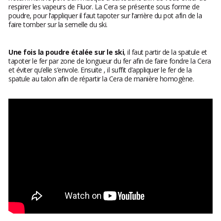
respirer les vapeurs de Fluor. La Cera se présente sous forme de
poudre, pour l’appliquer il faut tapoter sur l’arrière du pot afin de la
faire tomber sur la semelle du ski.
Une fois la poudre étalée sur le ski
, il faut partir de la spatule et
tapoter le fer par zone de longueur du fer afin de faire fondre la Cera
et éviter qu’elle s’envole. Ensuite , il suffit d’appliquer le fer de la
spatule au talon afin de répartir la Cera de manière homogène.