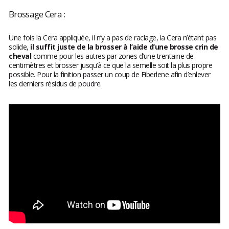
Brossage Cera :
Une fois la Cera appliquée, il n’y a pas de raclage, la Cera n’étant pas
solide,
il suffit juste de la brosser à l’aide d’une brosse crin de
cheval
comme pour les autres par zones d’une trentaine de
centimètres et brosser jusqu’à ce que la semelle soit la plus propre
possible. Pour la finition passer un coup de Fiberlene afin d’enlever
les derniers résidus de poudre.