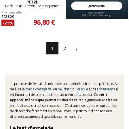
PETZL
Pack Grigri+ Green + Mousqueton
Prix conseillé
122,80 €
96,80 €
-21%
1
2
›
La pratique de l'escalade nécessite un matériel techniques spécifique. Au
delà de la
corde d'escalade
, du
baudrier
, du
casque
et des
chaussons
, il
est important de bien choisir son assureur-descendeur. Ce
petit
appareil mécanique
permet en effet d'assurer le grimpeur en tête ou
en moulinette durant son ascension. C'est aussi cet appareil qui permet
de descendre facilement en rappel. Voici un petit tour d'horizon des
différents assureurs disponibles sur le marché :
Le huit d'escalade