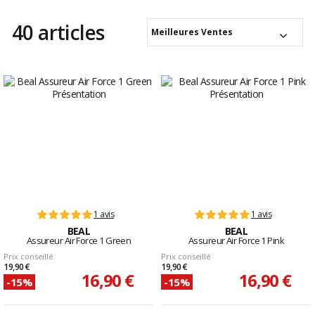
au prix d'un poids plus conséquent. Par exemple, le
Grigri
et le
Neox
de Petzl est
un incontournable, ce modèle à
freinage assisté
est très facile d'utilisation et
40 articles
offre un excellent confort d'assurage. Retrouvez toute la
quincaillerie
Meilleures Ventes
d'escalade
sur Glisshop.
1 avis
1 avis
BEAL
BEAL
Assureur Air Force 1 Green
Assureur Air Force 1 Pink
Prix conseillé
Prix conseillé
19,90 €
19,90 €
16,90 €
16,90 €
-15%
-15%