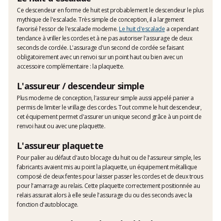
Ce descendeur en forme de huit est probablement le descendeur le plus
mythique de l'escalade. Très simple de conception, il a largement
favorisé l'essor de l'escalade moderne.
Le huit d'escalade
a cependant
tendance à vriller les cordes et à ne pas autoriser l'assurage de deux
seconds de cordée. L'assurage d'un second de cordée se faisant
obligatoirement avec un renvoi sur un point haut ou bien avec un
accessoire complémentaire : la plaquette.
L'assureur / descendeur simple
Plus moderne de conception, l'assureur simple aussi appelé panier a
permis de limiter le vrillage des cordes. Tout comme le huit descendeur,
cet équipement permet d'assurer un unique second grâce à un point de
renvoi haut ou avec une plaquette.
L'assureur plaquette
Pour palier au défaut d'auto blocage du huit ou de l'assureur simple, les
fabricants avaient mis au point la plaquette, un équipement métallique
composé de deux fentes pour laisser passer les cordes et de deux trous
pour l'amarrage au relais. Cette plaquette correctement positionnée au
relais assurait alors à elle seule l'assurage du ou des seconds avec la
fonction d'autoblocage.