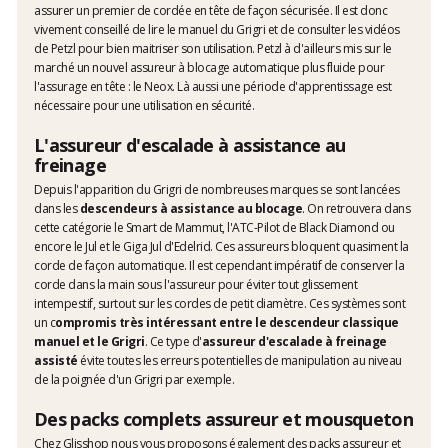
assurer un premier de cordée en tête de façon sécurisée. Il est donc
vivement conseillé de lire le manuel du Grigri et de consulter les vidéos
de Petzl pour bien maitriser son utilisation. Petzl à d'ailleurs mis sur le
marché un nouvel assureur à blocage automatique plus fluide pour
l'assurage en tête : le Neox. Là aussi une période d'apprentissage est
nécessaire pour une utilisation en sécurité.
L'assureur d'escalade à assistance au
freinage
Depuis l'apparition du Grigri de nombreuses marques se sont lancées
dans les
descendeurs à assistance au blocage
. On retrouvera dans
cette catégorie le Smart de Mammut, l'ATC-Pilot de Black Diamond ou
encore le Jul et le Giga Jul d'Edelrid. Ces assureurs bloquent quasiment la
corde de façon automatique. Il est cependant impératif de conserver la
corde dans la main sous l'assureur pour éviter tout glissement
intempestif, surtout sur les cordes de petit diamètre. Ces systèmes sont
un c
ompromis très intéressant entre le descendeur classique
manuel et le Grigri
. Ce type d'
assureur d'escalade à freinage
assisté
évite toutes les erreurs potentielles de manipulation au niveau
de la poignée d'un Grigri par exemple.
Des packs complets assureur et mousqueton
Chez Glisshop nous vous proposons également des packs assureur et