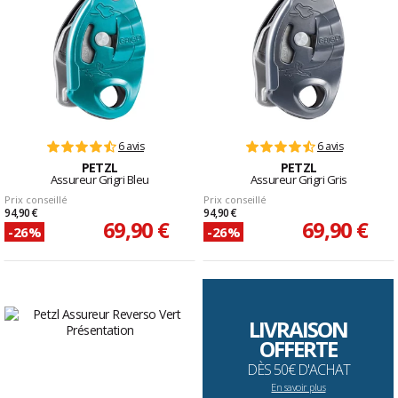
6 avis
6 avis
PETZL
PETZL
Assureur Grigri Bleu
Assureur Grigri Gris
Prix conseillé
Prix conseillé
94,90 €
94,90 €
69,90 €
69,90 €
-26%
-26%
LIVRAISON
OFFERTE
DÈS 50€ D'ACHAT
En savoir plus