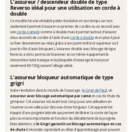
L'assureur / descendeur double de type
Reverso idéal pour une utilisation en corde à
double
Ce modèle fut une véritable petite révolution en son temps car non
seulement il permet d'assurer un premier de cordée ou un second avec
une
corde à simple
comme à double mais il permet surtout d'assurer
deux seconds de cordée à l'aide d'une
corde à double
et en plus il peut
se fixer directement au relais grâce à son point renforcé supérieur où il
joue le rôle d'auto bloquant. L'assureur double avec blocage de type
Reverso a donc permis de fusionner en un même équipement le
descendeur tube basique et la plaquette d'assurage le tout pour
seulement 80-100g suivant l'alliage utilisé.
L'assureur bloqueur automatique de type
grigri
Autre révolution dans le monde de l'assurage :
le Grigri de Petzl
, un
assureur avec blocage automatique par came
en cas de chute du
grimpeur. Cet assureur est avant tout conçu pour une utilisation en
couenne ou en salle pour des voie d'une longueur. Cet appareil est
équipé d'une poignée latérale qui permet de libérer la corde de façon
plus ou moins importante en fonction du débattement de la poignée.
Mais attention, si
le Grigri garantit un blocage automatique en cas
de chute
il nécessite cependant un délai d'apprentissage pour pouvoir