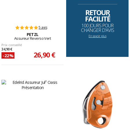
--------------------------------------------------------------------
RETOUR
FACILITÉ
100 JOURS POUR
5 avis
CHANGER D'AVIS
PETZL
En savoir plus
Assureur Reverso Vert
Prix conseillé
34,90 €
26,90 €
-22%