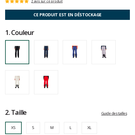
Référence
RLOWP05-
Les
2 avis sur ce produit
Note
200
avis
:
XS
clients
5
CE PRODUIT EST EN DÉSTOCKAGE
sur
5
1.
Couleur
2.
Taille
Guide des tailles
XS
S
M
L
XL