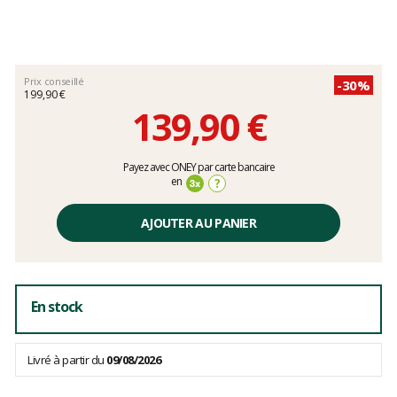
Prix conseillé
-30%
199,90 €
139,90 €
Prix
Payez avec ONEY par carte bancaire
unitaire,
en
?
hors
frais
AJOUTER AU PANIER
En stock
Livré à partir du
09/08/2026