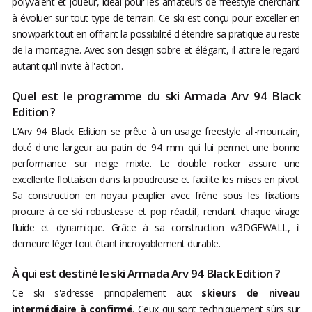
polyvalent et joueur, idéal pour les amateurs de freestyle cherchant
à évoluer sur tout type de terrain. Ce ski est conçu pour exceller en
snowpark tout en offrant la possibilité d'étendre sa pratique au reste
de la montagne. Avec son design sobre et élégant, il attire le regard
autant qu'il invite à l'action.
Quel est le programme du ski Armada Arv 94 Black
Edition ?
L’Arv 94 Black Edition se prête à un usage freestyle all-mountain,
doté d'une largeur au patin de 94 mm qui lui permet une bonne
performance sur neige mixte. Le double rocker assure une
excellente flottaison dans la poudreuse et facilite les mises en pivot.
Sa construction en noyau peuplier avec frêne sous les fixations
procure à ce ski robustesse et pop réactif, rendant chaque virage
fluide et dynamique. Grâce à sa construction w3DGEWALL, il
demeure léger tout étant incroyablement durable.
À qui est destiné le ski Armada Arv 94 Black Edition ?
Ce ski s'adresse principalement aux
skieurs de niveau
intermédiaire à confirmé
. Ceux qui sont techniquement sûrs sur