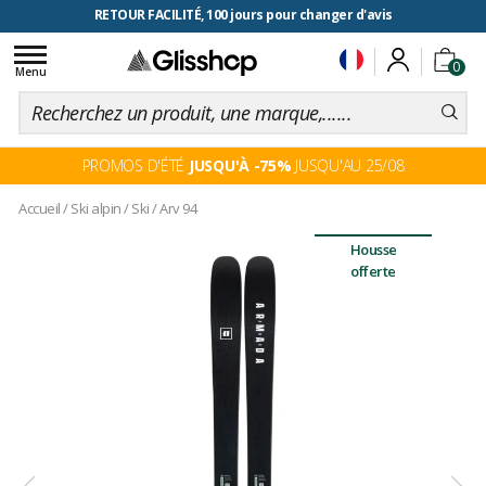
RETOUR FACILITÉ, 100 jours pour changer d'avis
Toggle
0
navigation
Menu
PROMOS D'ÉTÉ
JUSQU'À -75%
JUSQU'AU 25/08
Accueil
/
Ski alpin
/
Ski
/
Arv 94
Housse
offerte