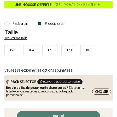
:
clients
UNE HOUSSE OFFERTE
POUR L'ACHAT DE CET ARTICLE
4.6
sur
5
Pack alpin
Produit seul
Taille
Trouver ma taille
157
164
171
178
185
Veuillez sélectionner les options souhaitées
PACK SELECTOR
Créez votre pack personnalisé
Besoin de fix, de peaux ou de chaussures ?
Sélectionnez
CHOISIR
la taille de vos skis ci-dessus et constituez votre pack
personnalisé.
EPUISÉ