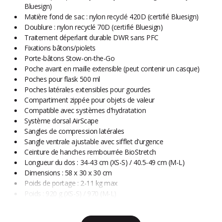
Bluesign)
Matière fond de sac : nylon recyclé 420D (certifié Bluesign)
Doublure : nylon recyclé 70D (certifié Bluesign)
Traitement déperlant durable DWR sans PFC
Fixations bâtons/piolets
Porte-bâtons Stow-on-the-Go
Poche avant en maille extensible (peut contenir un casque)
Poches pour flask 500 ml
Poches latérales extensibles pour gourdes
Compartiment zippée pour objets de valeur
Compatible avec systèmes d'hydratation
Système dorsal AirScape
Sangles de compression latérales
Sangle ventrale ajustable avec sifflet d'urgence
Ceinture de hanches rembourrée BioStretch
Longueur du dos : 34-43 cm (XS-S) / 40.5-49 cm (M-L)
Dimensions : 58 x 30 x 30 cm
Poids de portage : 2-11 kg max
Poids : 920 g (XS-S) / 970 (M-L)