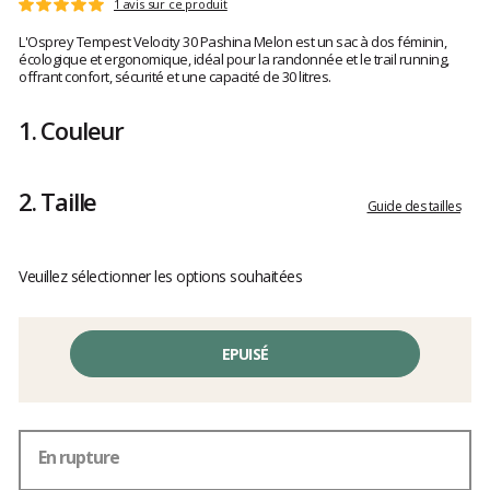
Les
1 avis sur ce produit
Note
avis
:
L'Osprey Tempest Velocity 30 Pashina Melon est un sac à dos féminin,
clients
5
écologique et ergonomique, idéal pour la randonnée et le trail running,
sur
offrant confort, sécurité et une capacité de 30 litres.
5
1.
Couleur
2.
Taille
Guide des tailles
Veuillez sélectionner les options souhaitées
EPUISÉ
En rupture