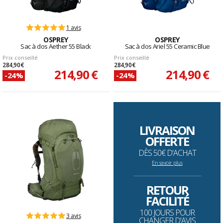
1 avis
OSPREY
OSPREY
Sac à dos Aether 55 Black
Sac à dos Ariel 55 Ceramic Blue
Prix conseillé
Prix conseillé
284,90 €
284,90 €
214,90 €
214,90 €
-24%
-24%
LIVRAISON
OFFERTE
DÈS 50€ D'ACHAT
En savoir plus
--------------------------------------------------------------------
RETOUR
FACILITÉ
100 JOURS POUR
3 avis
CHANGER D'AVIS