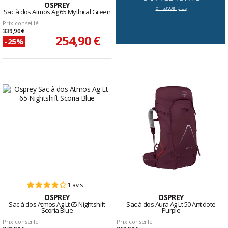
OSPREY
En savoir plus
Sac à dos Atmos Ag 65 Mythical Green
Prix conseillé
339,90 €
254,90 €
-25%
1 avis
OSPREY
OSPREY
Sac à dos Atmos Ag Lt 65 Nightshift
Sac à dos Aura Ag Lt 50 Antidote
Scoria Blue
Purple
Prix conseillé
Prix conseillé