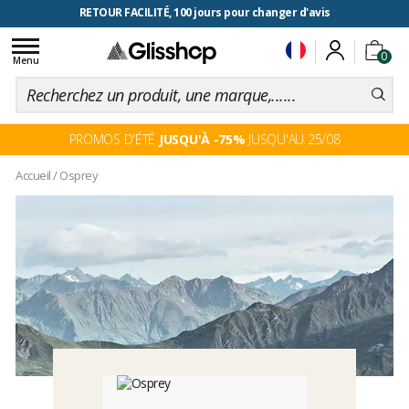
RETOUR FACILITÉ, 100 jours pour changer d'avis
Toggle
0
navigation
Menu
PROMOS D'ÉTÉ
JUSQU'À -75%
JUSQU'AU 25/08
Accueil
/
Osprey