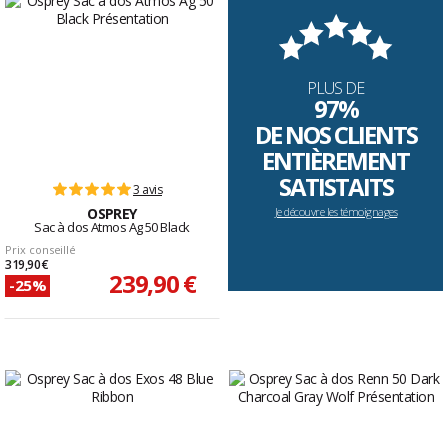
PLUS DE
97%
DE NOS CLIENTS
ENTIÈREMENT
SATISTAITS
3 avis
OSPREY
Je découvre les témoignages
Sac à dos Atmos Ag 50 Black
Prix conseillé
319,90 €
239,90 €
-25%