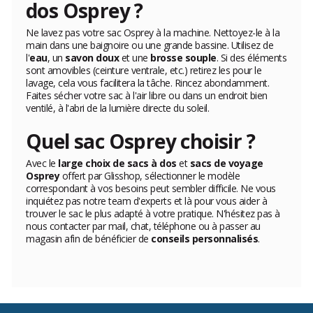
dos Osprey ?
Ne lavez pas votre sac Osprey à la machine. Nettoyez-le à la
main dans une baignoire ou une grande bassine. Utilisez de
l'
eau
, un
savon doux
et une
brosse souple
. Si des éléments
sont amovibles (ceinture ventrale, etc.) retirez les pour le
lavage, cela vous facilitera la tâche. Rincez abondamment.
Faites sécher votre sac à l'air libre ou dans un endroit bien
ventilé, à l'abri de la lumière directe du soleil.
Quel sac Osprey choisir ?
Avec le
large choix de sacs à dos
et
sacs de voyage
Osprey
offert par Glisshop, sélectionner le modèle
correspondant à vos besoins peut sembler difficile. Ne vous
inquiétez pas notre team d'experts et là pour vous aider à
trouver le sac le plus adapté à votre pratique. N'hésitez pas à
nous contacter par mail, chat, téléphone ou à passer au
magasin afin de bénéficier de
conseils personnalisés
.