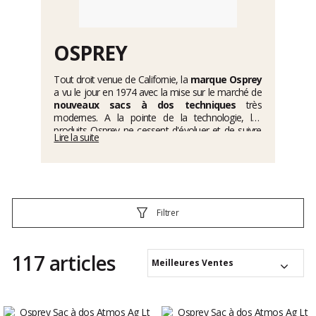
OSPREY
Tout droit venue de Californie, la
marque Osprey
a vu le jour en 1974 avec la mise sur le marché de
nouveaux sacs à dos techniques
très
modernes. A la pointe de la technologie, les
produits Osprey ne cessent d'évoluer et de suivre
Lire la suite
les tendances pour permettre à tous les aventuriers
d’explorer la planète dans son intégralité. La
marque de fabrique Osprey
c’est bien entendu
un design unique, des fonctionnalités avancées
mais c’est aussi et surtout une qualité de fabrication
haut de gamme avec des matériaux résistants et
Filtrer
durables. Car la
marque Osprey
a placé dès le
début, au coeur de son cahier des charges, la
protection de l’environnement et privilégie la
117 articles
réparation de ses produits plutôt qu’un échange
Meilleures Ventes
automatique. Spécialisé dans les
sacs à dos de
randonnée
, Osprey comblera les amoureux de
nature et de grands espaces. De la petite balade
tranquille aux randonnées de grands chemins en