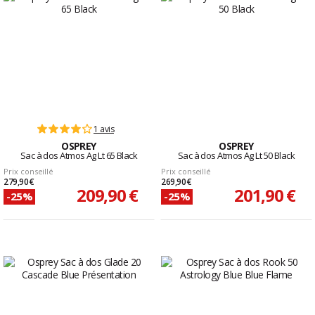
passant par les treks au Nepal, les sacs à dos
Osprey, déclinés en différents volumes, vous
suivront partout avec des gammes phares telles
que Tempest et Talon. Découvrez sans plus tarder
notre sélection des
meilleurs sacs à dos Osprey
.
1 avis
OSPREY
OSPREY
Sac à dos Atmos Ag Lt 65 Black
Sac à dos Atmos Ag Lt 50 Black
Prix conseillé
Prix conseillé
279,90 €
269,90 €
209,90 €
201,90 €
-25%
-25%