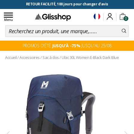
RETOUR FACILITÉ, 100 jours pour changer d'avis
Toggle
0
navigation
Menu
PROMOS D'ÉTÉ
JUSQU'À -75%
JUSQU'AU 25/08
Accueil
/
Accessoires
/
Sac à dos
/
Ubic 30L Women E-Black Dark Blue