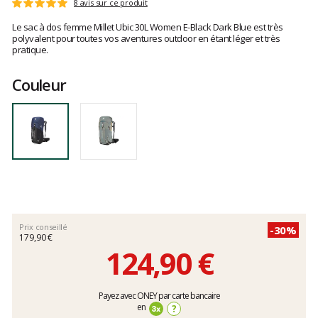
Les
8 avis sur ce produit
Note
avis
:
Le sac à dos femme Millet Ubic 30L Women E-Black Dark Blue est très
clients
5
polyvalent pour toutes vos aventures outdoor en étant léger et très
sur
pratique.
5
Couleur
Prix conseillé
-30%
179,90 €
124,90 €
Prix
Payez avec ONEY par carte bancaire
unitaire,
en
?
hors