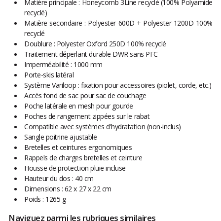
Matière principale : Honeycomb 3Line recyclé (100% Polyamide
recyclé)
Matière secondaire : Polyester 600D + Polyester 1200D 100%
recyclé
Doublure : Polyester Oxford 250D 100% recyclé
Traitement déperlant durable DWR sans PFC
Imperméabilité : 1000 mm
Porte-skis latéral
Système Variloop : fixation pour accessoires (piolet, corde, etc.)
Accès fond de sac pour sac de couchage
Poche latérale en mesh pour gourde
Poches de rangement zippées sur le rabat
Compatible avec systèmes d'hydratation (non-inclus)
Sangle poitrine ajustable
Bretelles et ceintures ergonomiques
Rappels de charges bretelles et ceinture
Housse de protection pluie incluse
Hauteur du dos : 40 cm
Dimensions : 62 x 27 x 22 cm
Poids : 1265 g
Naviguez parmi les rubriques similaires