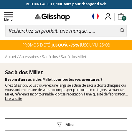
RETOUR FACILITÉ, 100 jours pour changer d'avis
Toggle
0
navigation
Menu
PROMOS D'ÉTÉ
JUSQU'À -75%
JUSQU'AU 25/08
Accueil
/
Accessoires
/
Sac à dos
/
Sac à dos Millet
Sac à dos Millet
Besoin d'un sac à dos Millet pour toutes vos aventures ?
Chez Glisshop, vous trouverez une large sélection de sacs à dos techniques qui
vous sont en mesure de vous accompagner partout en montagne. La marque
Millet, référence incontournable, doit sa réputation à une qualité de fabrication
exemplaire. Elle cherche toujours plus à vous offrir le meilleur en termes de
Lire la suite
technicité et d'innovations. Alors venez découvrir, la dernière collection de sac à
dos Millet dont les
modèles Wanaka
!
Filtrer