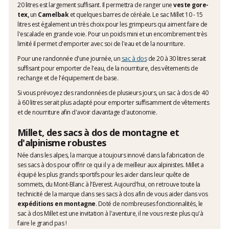
20 litres est largement suffisant. Il permettra de ranger une
veste gore-
tex,
un
Camelbak
et quelques barres de céréale. Le sac Millet 10 - 15
litres est également un très choix pour les grimpeurs qui aiment faire de
l'escalade en grande voie. Pour un poids mini et un encombrement très
limité il permet d'emporter avec soi de l'eau et de la nourriture.
Pour une randonnée d'une journée, un
sac à dos
de 20 à 30 litres serait
suffisant pour emporter de l'eau, de la nourriture, des vêtements de
rechange et de l'équipement de base.
Si vous prévoyez des randonnées de plusieurs jours, un sac à dos de 40
à 60 litres serait plus adapté pour emporter suffisamment de vêtements
et de nourriture afin d'avoir davantage d'autonomie.
Millet, des sacs à dos de montagne et
d'alpinisme robustes
Née dans les alpes, la marque a toujours innové dans la fabrication de
ses sacs à dos pour offrir ce qui il y a de meilleur aux alpinistes. Millet a
équipé les plus grands sportifs pour les aider dans leur quête de
sommets, du Mont-Blanc à l'Everest. Aujourd'hui, on retrouve toute la
technicité de la marque dans ses sacs à dos afin de vous aider dans vos
expéditions en montagne
. Doté de nombreuses fonctionnalités, le
sac à dos Millet est une invitation à l'aventure, il ne vous reste plus qu'à
faire le grand pas !