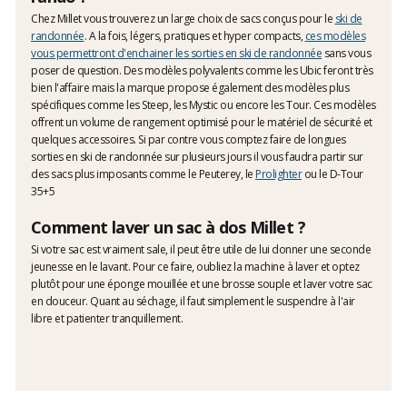
Chez Millet vous trouverez un large choix de sacs conçus pour le
ski de
randonnée
. A la fois, légers, pratiques et hyper compacts,
ces modèles
vous permettront d'enchainer les sorties en ski de randonnée
sans vous
poser de question. Des modèles polyvalents comme les Ubic feront très
bien l'affaire mais la marque propose également des modèles plus
spécifiques comme les Steep, les Mystic ou encore les Tour. Ces modèles
offrent un volume de rangement optimisé pour le matériel de sécurité et
quelques accessoires. Si par contre vous comptez faire de longues
sorties en ski de randonnée sur plusieurs jours il vous faudra partir sur
des sacs plus imposants comme le Peuterey, le
Prolighter
ou le D-Tour
35+5
Comment laver un sac à dos Millet ?
Si votre sac est vraiment sale, il peut être utile de lui donner une seconde
jeunesse en le lavant. Pour ce faire, oubliez la machine à laver et optez
plutôt pour une éponge mouillée et une brosse souple et laver votre sac
en douceur. Quant au séchage, il faut simplement le suspendre à l'air
libre et patienter tranquillement.