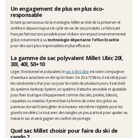
Un engagement de plus en plus éco-
responsable
En tant qu'amoureux de la montagne, Millet se doit de la préserver et
améliore depuis toujours le cycle de vie de ses produits. Le fabricant
français fait tout son possible pour réduire son impact environnemental
grâce notamment à sa
technologie déperlante Teflon Ecoelite
pour des sacs plus responsables et plus efficaces.
La gamme de sac polyvalent Millet Ubic 20l,
30l, 40l, 50+10
Léger, fonctionnel et polyvalent, le
sac à dos Ubic
est votre compagnon
d'aventure aussi bien en été qu'en hiver. De 20 à 70 litres, il est idéal pour
les randonnées d'un jour ou pour les raids de plusieurs jours. Il est doté
du système Variloop System, un système d'attache amovible et ajustable
pour fixer tout type d'équipement comme des skis, piolets, bâtons,
raquettes ou matelas. Il prend bien la forme de votre dos grâce au
panneau dorsal FoamLighter et la hauteur est même réglable pour les
grands modèles. Le tout avec des sangles un peu partout pour ajuster au
mieux le sac et ainsi gagner en confort de portage.
Quel sac Millet choisir pour faire du ski de
rando ?