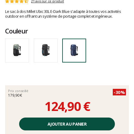
Les
21 avis sur ce produit
Note
avis
:
Le sac à dos Millet Ubic 30L E-Dark Blue s'adapte à toutes vos activités
clients
4.9
outdoor en offrant un système de portage complet et ingénieux.
sur
5
Couleur
Prix conseillé
-30%
179,90 €
124,90 €
Prix
unitaire,
AJOUTER AU PANIER
hors
frais