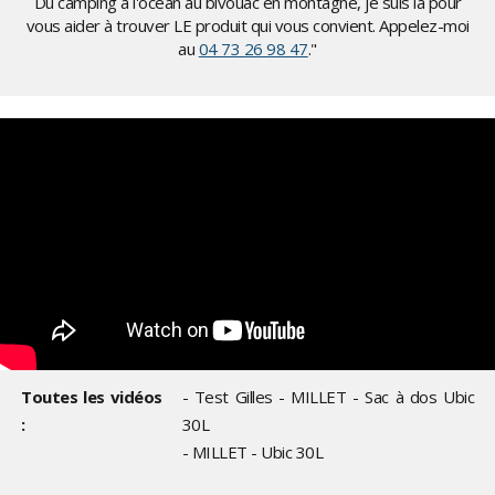
Du camping à l'océan au bivouac en montagne, je suis là pour
vous aider à trouver LE produit qui vous convient. Appelez-moi
au
04 73 26 98 47
."
Toutes les vidéos
- Test Gilles - MILLET - Sac à dos Ubic
:
30L
- MILLET - Ubic 30L