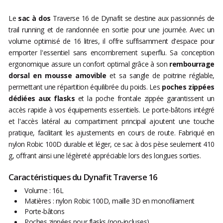
Le
sac à dos
Traverse 16 de Dynafit se destine aux passionnés de
trail running et de randonnée en sortie pour une journée. Avec un
volume optimisé de 16 litres, il offre suffisamment d'espace pour
emporter l'essentiel sans encombrement superflu. Sa conception
ergonomique assure un confort optimal grâce à son
rembourrage
dorsal en mousse amovible
et sa sangle de poitrine réglable,
permettant une répartition équilibrée du poids. Les
poches zippées
dédiées aux flasks
et la poche frontale zippée garantissent un
accès rapide à vos équipements essentiels. Le porte-bâtons intégré
et l'accès latéral au compartiment principal ajoutent une touche
pratique, facilitant les ajustements en cours de route. Fabriqué en
nylon Robic 100D durable et léger, ce sac à dos pèse seulement 410
g, offrant ainsi une légèreté appréciable lors des longues sorties.
Caractéristiques du Dynafit Traverse 16
Volume : 16L
Matières : nylon Robic 100D, maille 3D en monofilament
Porte-bâtons
Poches zippées pour flasks (non-incluses)