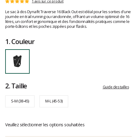
Les
1 avis sur ce produit
Note
avis
:
Le sac à dos Dynafit Traverse 16 Black Out est idéal pour les sorties d'une
clients
5
journée en trail running ou randonnée, offrant un volume optimisé de 16
sur
litres, un confort ergonomique et des fonctionnalités pratiques comme le
5
porte-bâtons et les poches zippées pour flasks.
1.
Couleur
2.
Taille
Guide des tailles
S-M (38-45)
M-L (45-53)
Veuillez sélectionner les options souhaitées