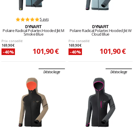
5 avis
DYNAFIT
DYNAFIT
Polaire Radical Polartec Hooded Jkt M
Polaire Radical Polartec Hooded Jkt W
Smoke Blue
Cloud Blue
Prix conseillé
Prix conseillé
169,90 €
169,90 €
101,90 €
101,90 €
-40%
-40%
Déstockage
Déstockage