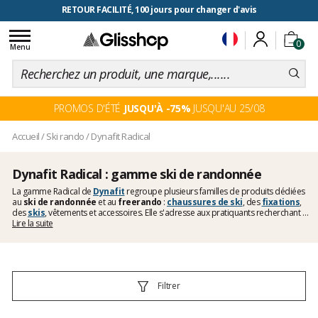
RETOUR FACILITÉ, 100 jours pour changer d'avis
Toggle
0
navigation
Menu
PROMOS D'ÉTÉ
JUSQU'À -75%
JUSQU'AU 25/08
Accueil
/
Ski rando
/
Dynafit Radical
Dynafit Radical : gamme ski de randonnée
La gamme Radical de
Dynafit
regroupe plusieurs familles de produits dédiées
au
ski de randonnée
et au
freerando
:
chaussures de ski
, des
fixations
,
des
skis
, vêtements et accessoires. Elle s'adresse aux pratiquants recherchant un
matériel confortable et fiable, capable d'assurer des sorties de randonnée
Lire la suite
régulières et des descentes engagées.
Filtrer