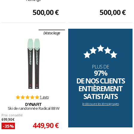
500,00 €
500,00 €
Déstockage
PLUS DE
97%
DE NOS CLIENTS
ENTIÈREMENT
SATISTAITS
1 avis
DYNAFIT
Je découvre les témoignages
Ski de randonnée Radical 88 W
Prix conseillé
699,90 €
449,90 €
-35%