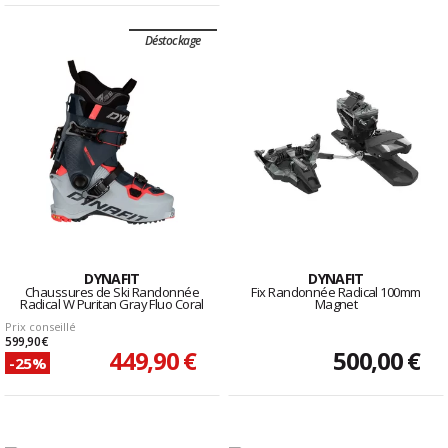
Déstockage
DYNAFIT
DYNAFIT
Chaussures de Ski Randonnée
Fix Randonnée Radical 100mm
Radical W Puritan Gray Fluo Coral
Magnet
Prix conseillé
599,90 €
449,90 €
500,00 €
-25%