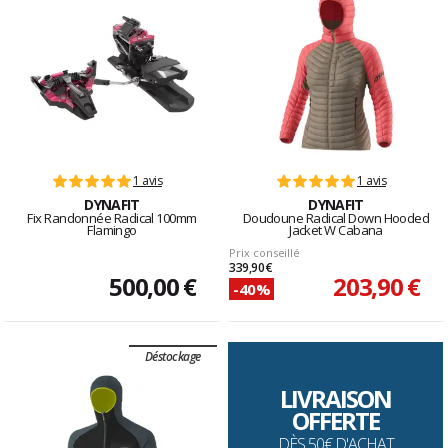
1 avis
1 avis
DYNAFIT
DYNAFIT
Fix Randonnée Radical 100mm
Doudoune Radical Down Hooded
Flamingo
Jacket W Cabana
Prix conseillé
339,90 €
500,00 €
203,90 €
-40%
Déstockage
LIVRAISON
OFFERTE
DÈS 50€ D'ACHAT