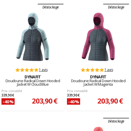
Déstockage
Déstockage
1 avis
1 avis
DYNAFIT
DYNAFIT
Doudoune Radical Down Hooded
Doudoune Radical Down Hooded
Jacket W Cloud Blue
Jacket W Magenta
Prix conseillé
Prix conseillé
339,90 €
339,90 €
203,90 €
203,90 €
-40%
-40%
Déstockage