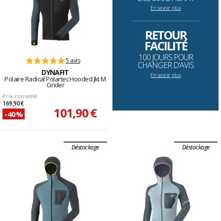
En savoir plus
--------------------------------------------------------------------
RETOUR
FACILITÉ
100 JOURS POUR
5 avis
CHANGER D'AVIS
DYNAFIT
En savoir plus
Polaire Radical Polartec Hooded Jkt M
Cinder
Prix conseillé
169,90 €
101,90 €
-40%
Déstockage
Déstockage