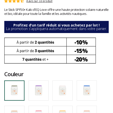
Les
4 avis sur ce produit
Note
avis
:
Le Stick SPF50+ Kaki d'EQ Love offre une haute protection solaire naturelle
clients
4.7
et bio, idéale pour toute la famille et les activités nautiques.
sur
5
Profitez d'un tarif réduit si vous achetez par lot !
La promotion s'appliquera automatiquement dans votre panier.
Couleur