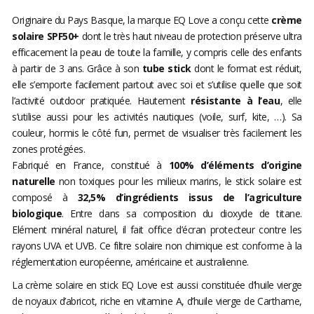
Originaire du Pays Basque, la marque EQ Love a conçu cette
crème
solaire SPF50+
dont le très haut niveau de protection préserve ultra
efficacement la peau de toute la famille, y compris celle des enfants
à partir de 3 ans. Grâce à son
tube stick
dont le format est réduit,
elle s’emporte facilement partout avec soi et s’utilise quelle que soit
l’activité outdoor pratiquée. Hautement
résistante à l’eau
, elle
s’utilise aussi pour les activités nautiques (voile, surf, kite, …). Sa
couleur, hormis le côté fun, permet de visualiser très facilement les
zones protégées.
Fabriqué en France, constitué à
100% d’éléments d’origine
naturelle
non toxiques pour les milieux marins, le stick solaire est
composé à
32,5% d’ingrédients issus de l’agriculture
biologique
. Entre dans sa composition du dioxyde de titane.
Elément minéral naturel, il fait office d’écran protecteur contre les
rayons UVA et UVB. Ce filtre solaire non chimique est conforme à la
réglementation européenne, américaine et australienne.
La crème solaire en stick EQ Love est aussi constituée d’huile vierge
de noyaux d’abricot, riche en vitamine A, d’huile vierge de Carthame,