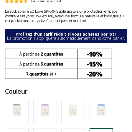
Les
4 avis sur ce produit
Note
avis
:
Le stick solaire EQ Love SPF50+ Sable assure une protection efficace
clients
4.7
contre les rayons UVA et UVB, avec une formule naturelle et biologique. Il
sur
est parfait pour les activités nautiques et outdoor.
5
Profitez d'un tarif réduit si vous achetez par lot !
La promotion s'appliquera automatiquement dans votre panier.
Couleur