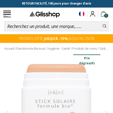
RETOUR FACILITÉ, 100 jours pour changer d'avis
Toggle
0
navigation
Menu
PROMOS D'ÉTÉ
JUSQU'À -75%
JUSQU'AU 25/08
Accueil
/
Randonnée Bivouac
/
Hygiène - Santé
/
Produits de soins
/
Stick Solaire Coloré SPF50+ Sable
Prix
dégressifs