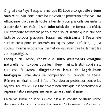
Originaire du Pays Basque, la marque EQ Love a conçu cette
crème
solaire SPF50+
dont le très haut niveau de protection préserve ultra
efficacement la peau de toute la famille, y compris celle des enfants
à partir de 3 ans. Grâce à son
tube stick
dont le format est réduit,
elle s’emporte facilement partout avec soi et s’utilise quelle que soit
l’activité outdoor pratiquée. Hautement
résistante à l’eau
, elle
s’utilise aussi pour les activités nautiques (voile, surf, kite, …). Sa
couleur, hormis le côté fun, permet de visualiser très facilement les
zones protégées.
Fabriqué en France, constitué à
100% d’éléments d’origine
naturelle
non toxiques pour les milieux marins, le stick solaire est
composé à
32,5% d’ingrédients issus de l’agriculture
biologique
. Entre dans sa composition du dioxyde de titane.
Elément minéral naturel, il fait office d’écran protecteur contre les
rayons UVA et UVB. Ce filtre solaire non chimique est conforme à la
réglementation européenne, américaine et australienne.
La crème solaire en stick EQ Love est aussi constituée d’huile vierge
de noyaux d’abricot, riche en vitamine A, d’huile vierge de Carthame,