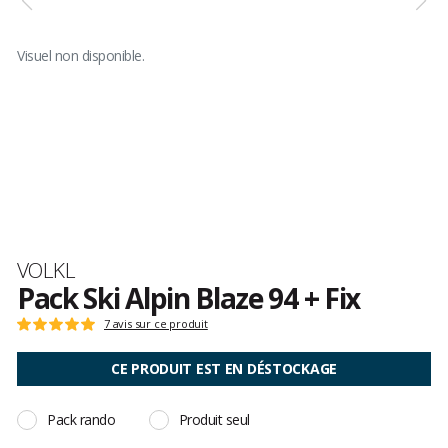
Visuel non disponible.
Marque
VOLKL
Pack Ski Alpin Blaze 94 + Fix
Les
7 avis sur ce produit
Note
avis
:
clients
5
CE PRODUIT EST EN DÉSTOCKAGE
sur
5
Pack rando
Produit seul