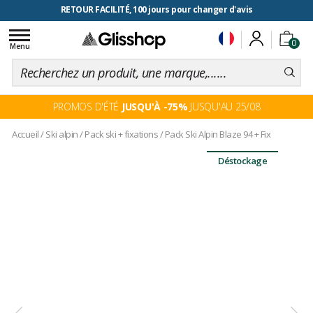
RETOUR FACILITÉ, 100 jours pour changer d'avis
Toggle
0
navigation
Menu
PROMOS D'ÉTÉ
JUSQU'À -75%
JUSQU'AU 25/08
Accueil
/
Ski alpin
/
Pack ski + fixations
/
Pack Ski Alpin Blaze 94 + Fix
Déstockage