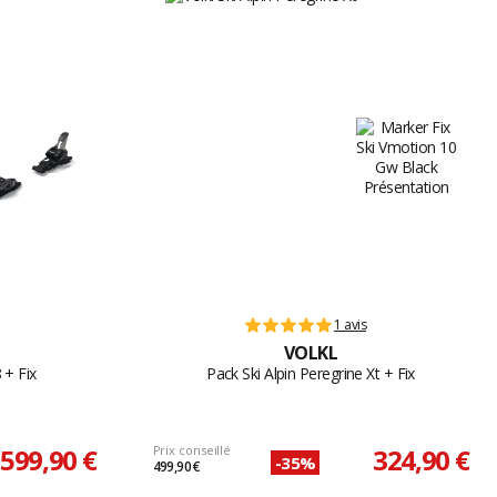
1 avis
VOLKL
 + Fix
Pack Ski Alpin Peregrine Xt + Fix
599,90 €
Prix conseillé
324,90 €
-35%
499,90 €