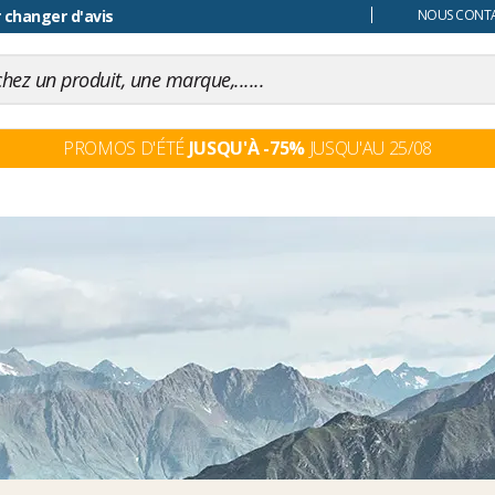
 changer d'avis
NOUS CONTAC
PROMOS D'ÉTÉ
JUSQU'À -75%
JUSQU'AU 25/08