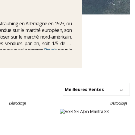
 Straubing en Allemagne en 1923, où
 vendue sur le marché européen, son
loser sur le marché nord-américain,
es vendues par an, soit 1/5 de sa
es comme avec la gamme
Revolt
pour le
 ski all mountain Kendo
.
Meilleures Ventes
Déstockage
Déstockage