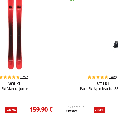
1 avis
5 avis
VOLKL
VOLKL
Ski Mantra Junior
Pack Ski Alpin Mantra 88
159,90 €
Prix conseillé
-46%
-34%
919,90 €