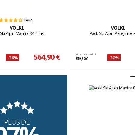
3 avis
VOLKL
VOLKL
Ski Alpin Mantra 84 + Fix
Pack Ski Alpin Peregrine 7
564,90 €
Prix conseillé
-36%
-32%
959,90 €
PLUS DE
97%