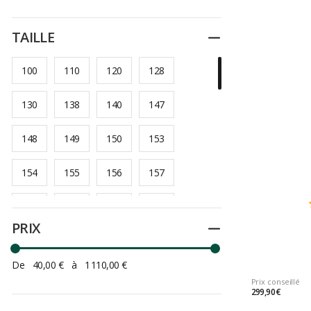
TAILLE
Replier
100
110
120
128
130
138
140
147
148
149
150
153
154
155
156
157
158
159
160
161
PRIX
Replier
162
163
164
165
De
40,00 €
à
1 110,00 €
166
167
168
169
Prix conseillé
299,90 €
170
171
172
173