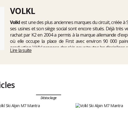
VOLKL
Volkl
est une des plus anciennes marques du circuit, créée à
ses usines et son siège social sont encore situés. Déjà très
rachat par K2 en 2004 a permis à la marque allemande d'exp
où elle occupe la place de First avec environ 90 000 pair
production. Völkl propose des skis pour toutes les disciplin
Lire la suite
freestyle, le backcountry et le freeride, ou le
Völkl Mantra
et
le
icles
Déstockage