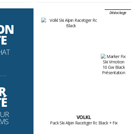
Déstockage
SON
TE
HAT
----------
R
TÉ
OUR
VOLKL
VIS
Pack Ski Alpin Racetiger Rc Black + Fix