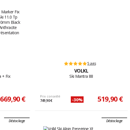
5 avis
VOLKL
 + Fix
Ski Mantra 88
669,90 €
Prix conseillé
519,90 €
-30%
749,90 €
Déstockage
Déstockage