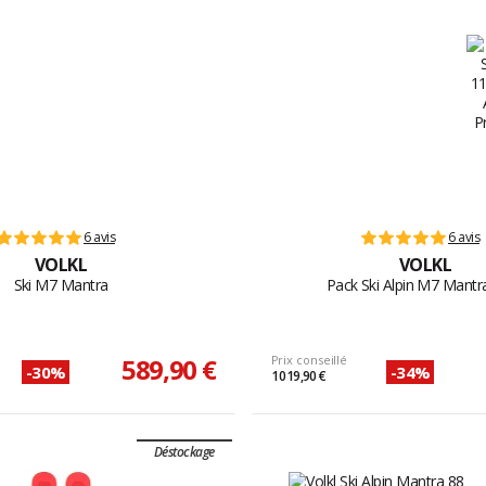
6 avis
6 avis
VOLKL
VOLKL
Ski M7 Mantra
Pack Ski Alpin M7 Mantra
589,90 €
Prix conseillé
-30%
-34%
1 019,90 €
Déstockage