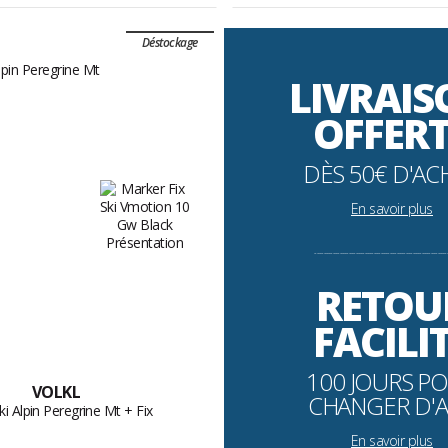
Déstockage
LIVRAI
OFFER
DÈS 50€ D'AC
En savoir plus
----------------------------------------------------------
RETOU
FACILI
100 JOURS P
VOLKL
CHANGER D'A
ki Alpin Peregrine Mt + Fix
En savoir plus