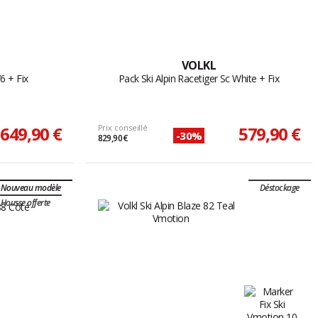
VOLKL
6 + Fix
Pack Ski Alpin Racetiger Sc White + Fix
649,90 €
Prix conseillé
579,90 €
-30%
829,90 €
Nouveau modèle
Déstockage
Housse offerte