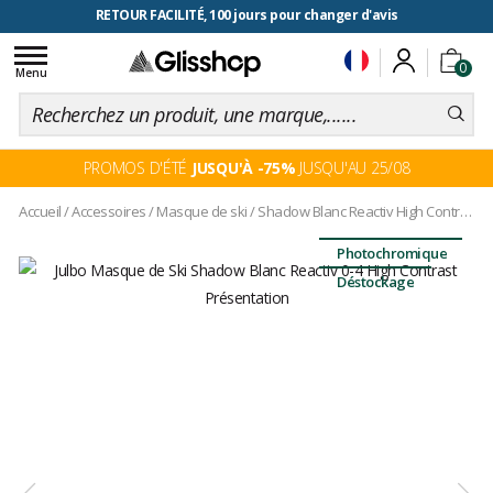
RETOUR FACILITÉ, 100 jours pour changer d'avis
Toggle
0
navigation
Menu
PROMOS D'ÉTÉ
JUSQU'À -75%
JUSQU'AU 25/08
Accueil
/
Accessoires
/
Masque de ski
/
Shadow Blanc Reactiv High Contrast 1-3
Photochromique
Déstockage