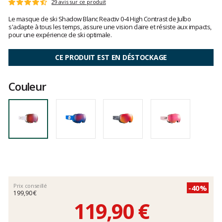
Les
29 avis sur ce produit
Note
avis
:
Le masque de ski Shadow Blanc Reactiv 0-4 High Contrast de Julbo
clients
4.7
s'adapte à tous les temps, assure une vision claire et résiste aux impacts,
sur
pour une expérience de ski optimale.
5
CE PRODUIT EST EN DÉSTOCKAGE
Couleur
Prix conseillé
-40%
199,90 €
119,90 €