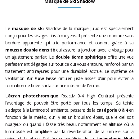
Masque de Ski Shadow
Le
masque de ski
Shadow de la marque Julbo est spécialement
conçu pour les visages fins à moyens. Il présente une monture sans
bordure apparente qui allie performance et confort grâce à sa
mousse double densité
qui assure la jonction avec le visage pour
un ajustement parfait. Le
double écran sphérique
offre une vue
parfaitement dégagée sur tout ce qui vous entoure, renforcé par un
traitement anti-rayures pour une durabilité accrue. Le système de
ventilation
Air Flow
laisse circuler juste assez d'air pour éviter la
formation de buée sur la surface interne de l'écran.
L’
écran photochromique
Reactiv 0-4 High Contrast présente
l'avantage de pouvoir être porté par tous les temps. Sa teinte
s'adapte à la luminosité ambiante, passant de la
catégorie 0 à 4
en
fonction de la météo, qu'il y ait un brouillard épais, que le ciel soit
nuageux ou quand il fasse très beau, notamment en altitude où la
luminosité est amplifiée par la réverbération de la lumière sur la
neige et la glace. Cet écran bénéficie de la
technologie High