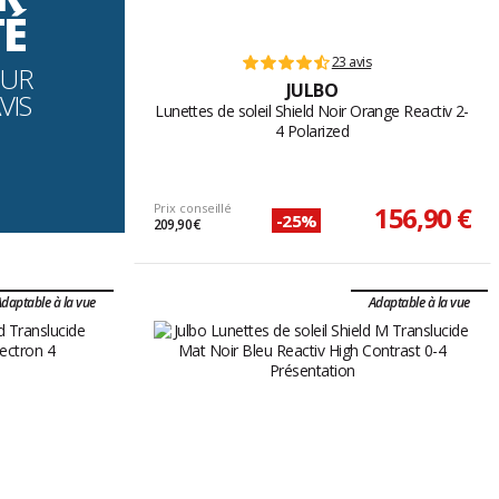
TÉ
23 avis
OUR
JULBO
VIS
Lunettes de soleil Shield Noir Orange Reactiv 2-
4 Polarized
Prix conseillé
156,90 €
-25%
209,90 €
daptable à la vue
Adaptable à la vue