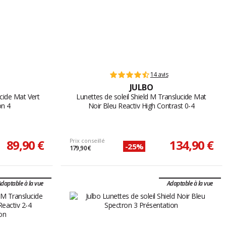
14 avis
JULBO
ucide Mat Vert
Lunettes de soleil Shield M Translucide Mat
on 4
Noir Bleu Reactiv High Contrast 0-4
89,90 €
Prix conseillé
134,90 €
-25%
179,90 €
daptable à la vue
Adaptable à la vue