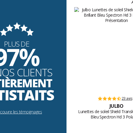
A
PLUS DE
97%
NOS CLIENTS
TIÈREMENT
TISTAITS
23 avis
JULBO
Lunettes de soleil Shield Transl
écouvre les témoignages
Bleu Spectron Hd 3 Pola