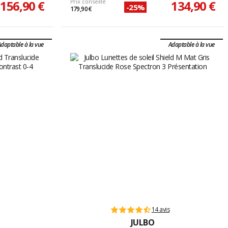
156,90 €
Prix conseillé
134,90 €
-25%
179,90 €
daptable à la vue
Adaptable à la vue
14 avis
JULBO