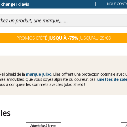
 changer d'avis
NOUS CONTAC
PROMOS D'ÉTÉ
JUSQU'À -75%
JUSQU'AU 25/08
eil Shield de la
marque Julbo
. Elles offrent une protection optimale avec u
ales amovibles. Que vous soyez alpiniste ou coureur, ces
lunettes de sol
ous à conquérir les sommets avec les Julbo Shield !
cles
Adaptable à la vue
A