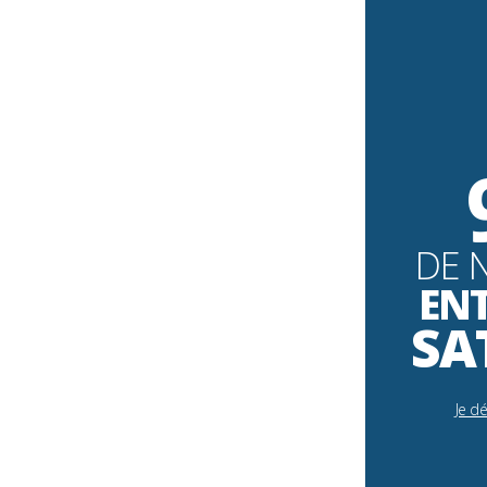
DE 
EN
SA
Je d