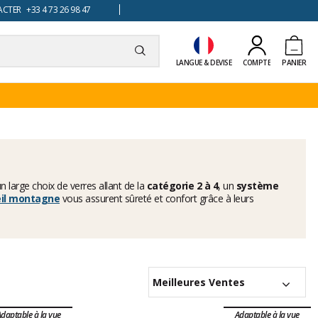
TER +33 4 73 26 98 47
LANGUE & DEVISE
COMPTE
PANIER
n large choix de verres allant de la
catégorie 2 à 4
, un
système
eil montagne
vous assurent sûreté et confort grâce à leurs
Meilleures Ventes
daptable à la vue
Adaptable à la vue