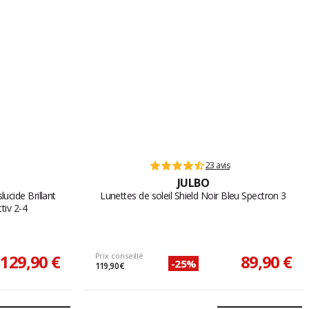
23 avis
JULBO
lucide Brillant
Lunettes de soleil Shield Noir Bleu Spectron 3
iv 2-4
129,90 €
Prix conseillé
89,90 €
-25%
119,90 €