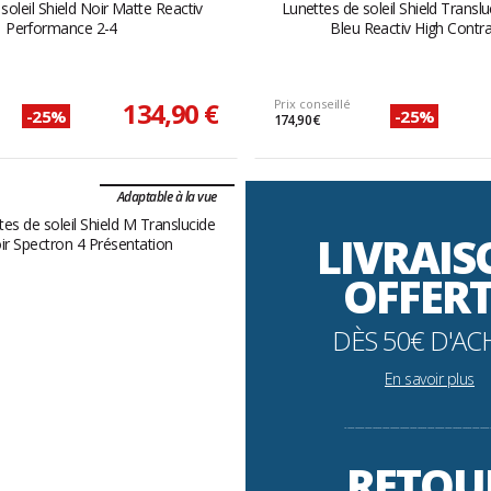
soleil Shield Noir Matte Reactiv
Lunettes de soleil Shield Transl
Performance 2-4
Bleu Reactiv High Contra
134,90 €
Prix conseillé
-25%
-25%
174,90 €
Adaptable à la vue
LIVRAI
OFFER
DÈS 50€ D'AC
En savoir plus
----------------------------------------------------------
RETOU