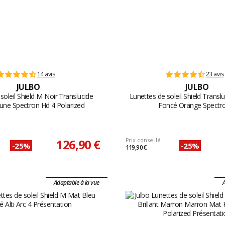
14 avis
23 avis
JULBO
JULBO
soleil Shield M Noir Translucide
Lunettes de soleil Shield Transl
Jaune Spectron Hd 4 Polarized
Foncé Orange Spectr
126,90 €
Prix conseillé
-25%
-25%
119,90 €
Adaptable à la vue
A