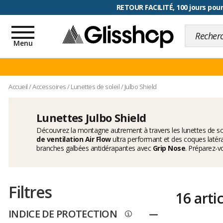
RETOUR FACILITÉ, 100 jours pour
Toggle
navigation
Menu
Accueil
/
Accessoires
/
Lunettes de soleil
/
Julbo Shield
Lunettes Julbo Shield
Découvrez la montagne autrement à travers les lunettes de sol
de ventilation Air Flow
ultra performant et des coques latér
branches galbées antidérapantes avec
Grip Nose
. Préparez-v
Filtres
16 arti
INDICE DE PROTECTION
Replier