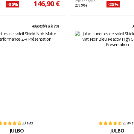
146,90 €
Prix conseillé
-30%
-25%
209,90 €
Adaptable à la vue
A
23 avis
23 avis
JULBO
JULBO