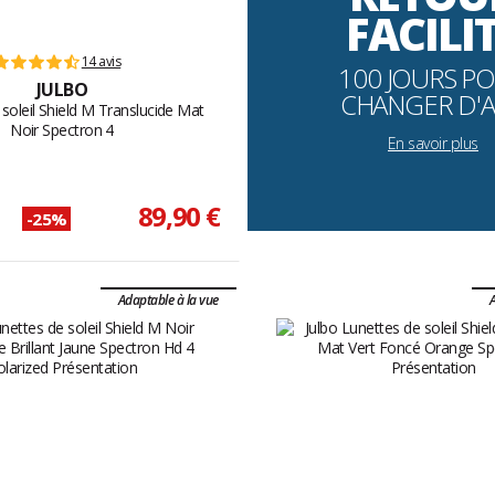
FACILI
14 avis
100 JOURS P
JULBO
CHANGER D'A
soleil Shield M Translucide Mat
Noir Spectron 4
En savoir plus
89,90 €
-25%
Adaptable à la vue
A