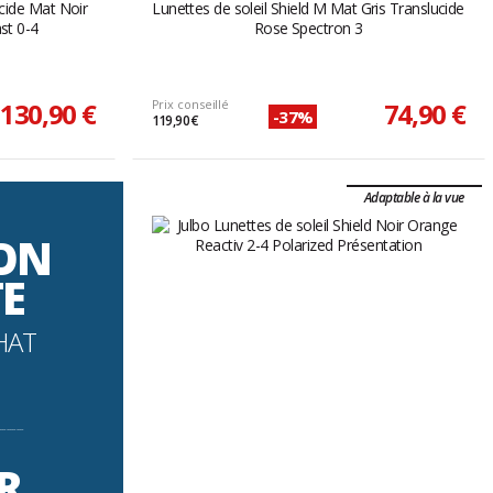
ucide Mat Noir
Lunettes de soleil Shield M Mat Gris Translucide
st 0-4
Rose Spectron 3
130,90 €
Prix conseillé
74,90 €
-37%
119,90 €
Adaptable à la vue
SON
TE
HAT
----------
R