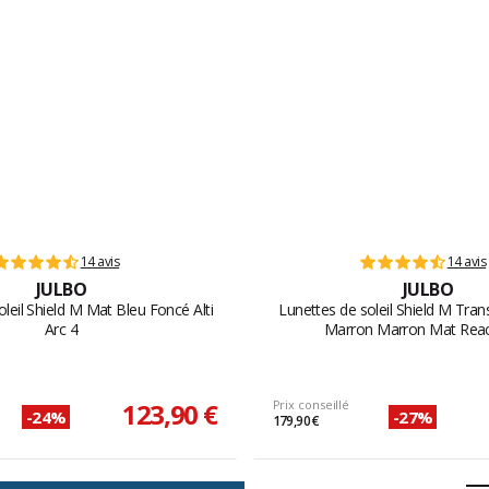
14 avis
14 avis
JULBO
JULBO
leil Shield M Mat Bleu Foncé Alti
Lunettes de soleil Shield M Trans
Arc 4
Marron Marron Mat React
123,90 €
Prix conseillé
-24%
-27%
179,90 €