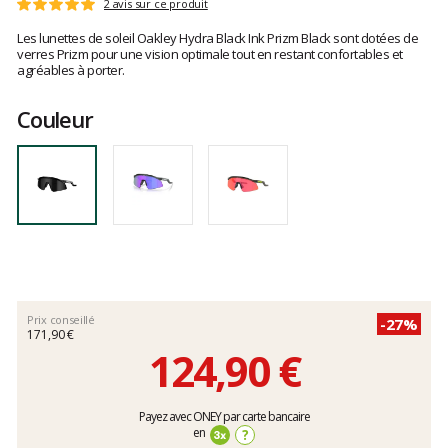
Les
2 avis sur ce produit
Note
avis
:
Les lunettes de soleil Oakley Hydra Black Ink Prizm Black sont dotées de
clients
5
verres Prizm pour une vision optimale tout en restant confortables et
sur
agréables à porter.
5
Couleur
Prix conseillé
-27%
171,90 €
124,90 €
Prix
Payez avec ONEY par carte bancaire
unitaire,
en
?
hors