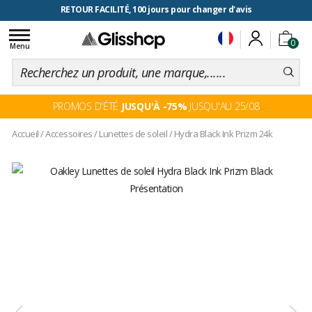
RETOUR FACILITÉ, 100 jours pour changer d'avis
Toggle
0
navigation
Menu
PROMOS D'ÉTÉ
JUSQU'À -75%
JUSQU'AU 25/08
Accueil
/
Accessoires
/
Lunettes de soleil
/
Hydra Black Ink Prizm 24k