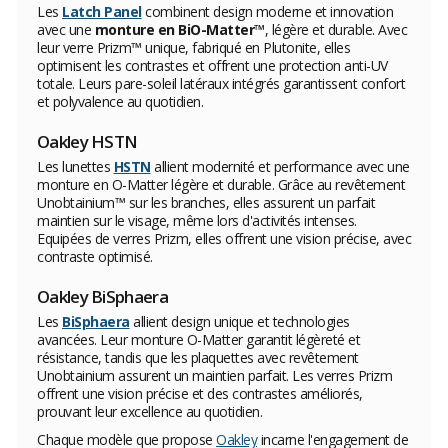
Les
Latch Panel
combinent design moderne et innovation
avec une
monture en BiO-Matter™
, légère et durable. Avec
leur verre Prizm™ unique, fabriqué en Plutonite, elles
optimisent les contrastes et offrent une protection anti-UV
totale. Leurs pare-soleil latéraux intégrés garantissent confort
et polyvalence au quotidien.
Oakley HSTN
Les lunettes
HSTN
allient modernité et performance avec une
monture en O-Matter légère et durable. Grâce au revêtement
Unobtainium™ sur les branches, elles assurent un parfait
maintien sur le visage, même lors d'activités intenses.
Equipées de verres Prizm, elles offrent une vision précise, avec
contraste optimisé.
Oakley BiSphaera
Les
BiSphaera
allient design unique et technologies
avancées. Leur monture O-Matter garantit légèreté et
résistance, tandis que les plaquettes avec revêtement
Unobtainium assurent un maintien parfait. Les verres Prizm
offrent une vision précise et des contrastes améliorés,
prouvant leur excellence au quotidien.
Chaque modèle que propose
Oakley
incarne l'engagement de