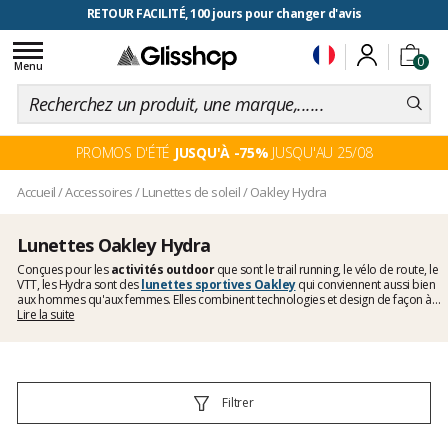
RETOUR FACILITÉ, 100 jours pour changer d'avis
Toggle
0
navigation
Menu
PROMOS D'ÉTÉ
JUSQU'À -75%
JUSQU'AU 25/08
Accueil
/
Accessoires
/
Lunettes de soleil
/
Oakley Hydra
Lunettes Oakley Hydra
Conçues pour les
activités outdoor
que sont le trail running, le vélo de route, le
VTT, les Hydra sont des
lunettes sportives Oakley
qui conviennent aussi bien
aux hommes qu'aux femmes. Elles combinent technologies et design de façon à
offrir un haut niveau de confort, ainsi qu'une protection solaire des plus efficaces.
Lire la suite
Leur monture légère assure une tenue parfaite sur la durée, affichant un style tout
à fait dans l'air du temps.
Filtrer