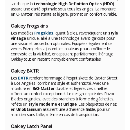
tandis que la
technologie High Definition Optics (HDO)
assure une clarté optimale sous tous les angles. La monture
en O-Matter, résistante et légère, promet un confort durable.
Oakley Frogskins
Les modèles
Frogskins
, quant à elles, revendiquent un
style
vintage
unique, allié à une technologie avant-gardiste pour
une vision et protection optimales. Équipées également de
verres Prizm, elles ajustent les couleurs pour améliorer le
contraste et la visibilité, encapsulant parfaitement l'héritage
Oakley tout en restant incroyablement confortables.
Oakley BXTR
Les
BXTR
rendent hommage à l'esprit skate de Baxter Street
à Los Angeles, combinant style et authenticité. Avec une
monture en
BiO-Matter
durable et légère, ces lunettes
offrent un confort exceptionnel. Le design inspiré des Razor
Blades originales, avec des branches à forme de gâchettes,
reflète un
style moderne et unique
. Les plaquettes de nez
en
Unobtainium
assurent une adhérence fiable, pour un
maintien sans faille, même en cas de transpiration.
Oakley Latch Panel