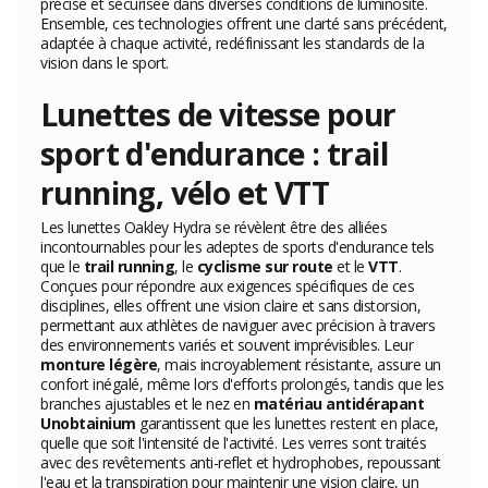
précise et sécurisée dans diverses conditions de luminosité.
Ensemble, ces technologies offrent une clarté sans précédent,
adaptée à chaque activité, redéfinissant les standards de la
vision dans le sport.
Lunettes de vitesse pour
sport d'endurance : trail
running, vélo et VTT
Les lunettes Oakley Hydra se révèlent être des alliées
incontournables pour les adeptes de sports d'endurance tels
que le
trail running
, le
cyclisme sur route
et le
VTT
.
Conçues pour répondre aux exigences spécifiques de ces
disciplines, elles offrent une vision claire et sans distorsion,
permettant aux athlètes de naviguer avec précision à travers
des environnements variés et souvent imprévisibles. Leur
monture légère
, mais incroyablement résistante, assure un
confort inégalé, même lors d'efforts prolongés, tandis que les
branches ajustables et le nez en
matériau antidérapant
Unobtainium
garantissent que les lunettes restent en place,
quelle que soit l'intensité de l'activité. Les verres sont traités
avec des revêtements anti-reflet et hydrophobes, repoussant
l'eau et la transpiration pour maintenir une vision claire, un