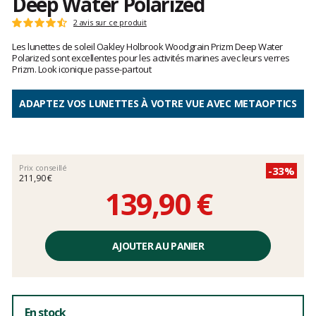
Deep Water Polarized
Les
2 avis sur ce produit
Note
avis
:
Les lunettes de soleil Oakley Holbrook Woodgrain Prizm Deep Water
clients
4.5
Polarized sont excellentes pour les activités marines avec leurs verres
sur
Prizm. Look iconique passe-partout
5
ADAPTEZ VOS LUNETTES À VOTRE VUE AVEC METAOPTICS
Prix conseillé
-33%
211,90 €
139,90 €
Prix
unitaire,
AJOUTER AU PANIER
hors
frais
En stock