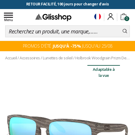
RETOUR FACILITÉ, 100 jours pour changer d'avis
Toggle
0
navigation
Menu
PROMOS D'ÉTÉ
JUSQU'À -75%
JUSQU'AU 25/08
Accueil
/
Accessoires
/
Lunettes de soleil
/
Holbrook Woodgrain Prizm Deep Water Polarized
Adaptable à
la vue