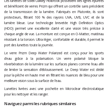
Les lunettes de soleil Oakley Holbrook possèdent des lignes épurées
et bénéficient de verres Prizm qui offrent un contrôle sans précédent
de la transmission de la lumière. Fabriqués en Plutonite, ils sont
protecteurs, filtrant 100 % des rayons UVA, UVB, UVC et de la
lumière bleue. Leur technologie brevetée High Definition Optics
(HDO) permet une excellente clarté et une vision très précise à
chaque angle de vue. La monture est conçue en O-Matter, matériau
résistant à la torsion. Ultra-léger, confortable et durable, il permet le
port des lunettes toute la journée.
Le verre Prizm Deep Water Polarized est conçu pour les sports
d’eau grâce à la polarisation. Un verre polarisé bloque la
réverbération de la lumière sur les surfaces planes comme l’eau afin
de limiter la sensation d’éblouissement. Le Deep Water est dédié
pour la pêche en haute mer en filtrant les nuances de bleu pour une
meilleure vision sous la surface de l’eau.
Lunettes livrées avec une pochette en Microclear électrostatique
pour les nettoyer et les ranger.
Naviguez parmi les rubriques similaires