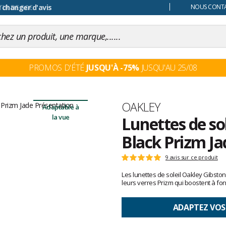
 changer d'avis
NOUS CONTAC
PROMOS D'ÉTÉ
JUSQU'À -75%
JUSQU'AU 25/08
Marque
OAKLEY
Adaptable à
la vue
Lunettes de so
Black Prizm Ja
Les
9 avis sur ce produit
Note
avis
:
Les lunettes de soleil Oakley Gibston
clients
5
leurs verres Prizm qui boostent à fon
sur
5
ADAPTEZ VOS