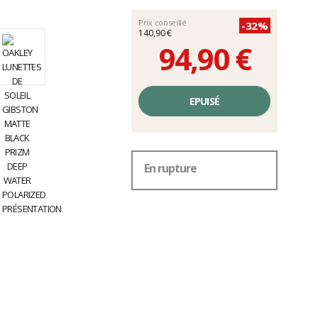
Prix conseillé
-32%
140,90 €
94,90 €
Prix
unitaire,
EPUISÉ
hors
frais
En rupture