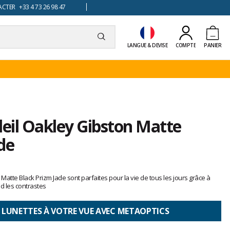
TER +33 4 73 26 98 47
LANGUE & DEVISE
COMPTE
PANIER
leil Oakley Gibston Matte
de
 Matte Black Prizm Jade sont parfaites pour la vie de tous les jours grâce à
d les contrastes
 LUNETTES À VOTRE VUE AVEC METAOPTICS