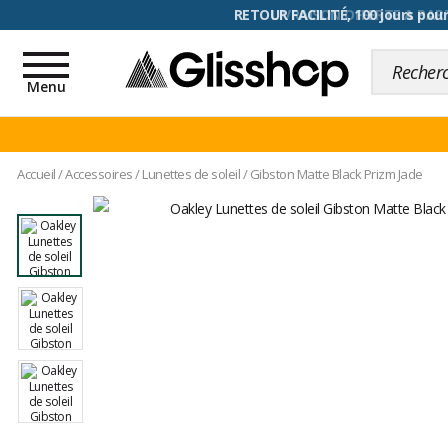
RETOUR FACILITÉ, 100 jours pour
Toggle
navigation
Menu
Accueil
/
Accessoires
/
Lunettes de soleil
/
Gibston Matte Black Prizm Jade