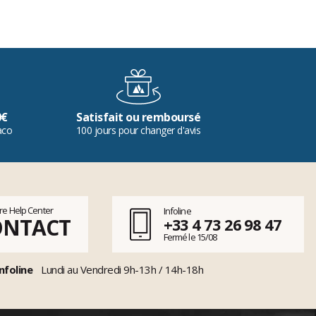
0€
Satisfait ou remboursé
aco
100 jours pour changer d'avis
tre Help Center
Infoline
ONTACT
+33 4 73 26 98 47
Fermé le 15/08
nfoline
Lundi au Vendredi 9h-13h / 14h-18h