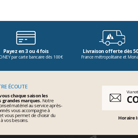
Payez en 3 ou 4 fois
Livraison offerte dès 5
ONEY par carte bancaire dès 100€
France métropolitaine et Mon
TRE ÉCOUTE
Via no
vous chaque saison les
C
s grandes marques.
Notre
nseil matériel au service après-
ionnés vous accompagne à
et vous permet de choisir du
Horaire I
 à vos besoins.