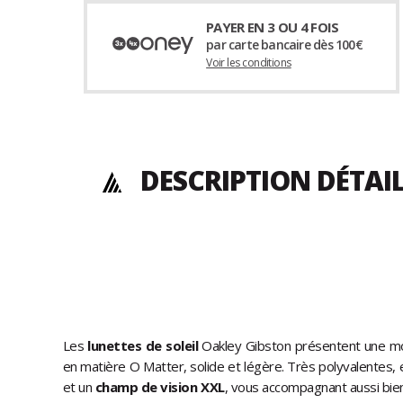
PAYER EN 3 OU 4 FOIS
par carte bancaire dès 100€
Voir les conditions
DESCRIPTION DÉTAI
Les
lunettes de soleil
Oakley Gibston présentent une mo
en matière O Matter, solide et légère. Très polyvalentes, e
et un
champ de vision XXL
, vous accompagnant aussi bie