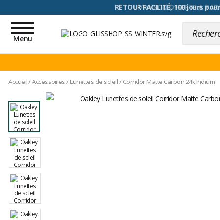
RETOUR FACILITÉ, 100 jours pour
Toggle
navigation
Menu
Accueil
/
Accessoires
/
Lunettes de soleil
/
Corridor Matte Carbon 24k Iridium