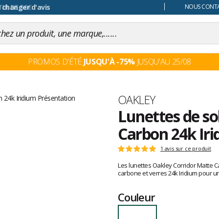
 changer d'avis
NOUS CONTAC
PROMOS D'ÉTÉ
JUSQU'À -75%
JUSQU'AU 25/08
Marque
OAKLEY
Lunettes de so
Carbon 24k Ir
Les
1 avis sur ce produit
Note
avis
:
Les lunettes Oakley Corridor Matte C
clients
5
carbone et verres 24k Iridium pour 
sur
5
Couleur