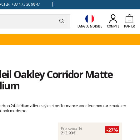
TER +33 4 73 26 98 47
LANGUE & DEVISE
COMPTE
PANIER
leil Oakley Corridor Matte
idium
arbon 24k Iridium allient style et performance avec leur monture mate en
un look moderne.
Prix conseillé
-27%
213,90 €