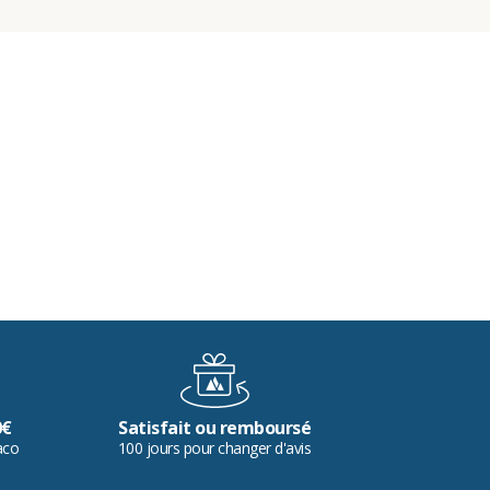
0€
Satisfait ou remboursé
aco
100 jours pour changer d'avis