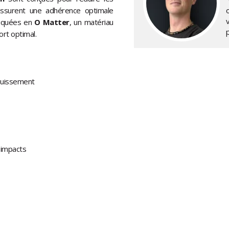
ssurent une adhérence optimale
riquées en
O Matter
, un matériau
ort optimal.
louissement
x impacts