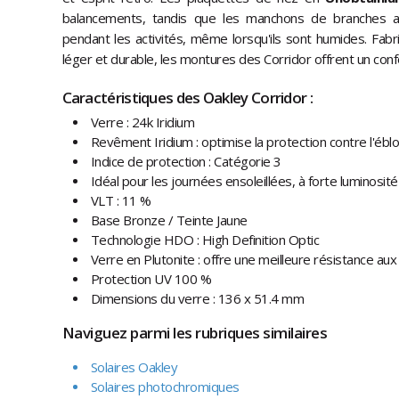
balancements, tandis que les manchons de branches a
pendant les activités, même lorsqu'ils sont humides. Fab
léger et durable, les montures des Corridor offrent un conf
Caractéristiques des Oakley Corridor :
Verre : 24k Iridium
Revêment Iridium : optimise la protection contre l'éb
Indice de protection : Catégorie 3
Idéal pour les journées ensoleillées, à forte luminosité
VLT : 11 %
Base Bronze / Teinte Jaune
Technologie HDO : High Definition Optic
Verre en Plutonite : offre une meilleure résistance au
Protection UV 100 %
Dimensions du verre : 136 x 51.4 mm
Naviguez parmi les rubriques similaires
Solaires Oakley
Solaires photochromiques