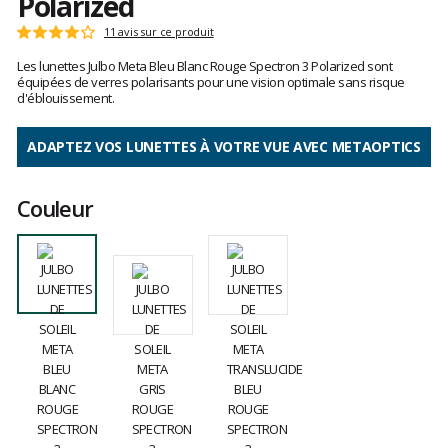
Polarized
Les
11 avis sur ce produit
Note
avis
:
Les lunettes Julbo Meta Bleu Blanc Rouge Spectron 3 Polarized sont
clients
4
équipées de verres polarisants pour une vision optimale sans risque
sur
d'éblouissement.
5
ADAPTEZ VOS LUNETTES À VOTRE VUE AVEC METAOPTICS
Couleur