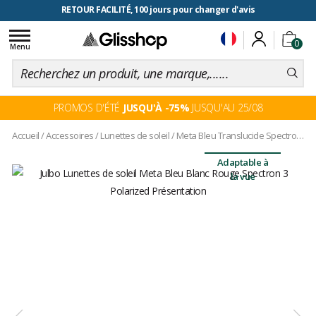
RETOUR FACILITÉ, 100 jours pour changer d'avis
Toggle
0
navigation
Menu
PROMOS D'ÉTÉ
JUSQU'À -75%
JUSQU'AU 25/08
Accueil
/
Accessoires
/
Lunettes de soleil
/
Meta Bleu Translucide Spectron 3
Adaptable à
la vue