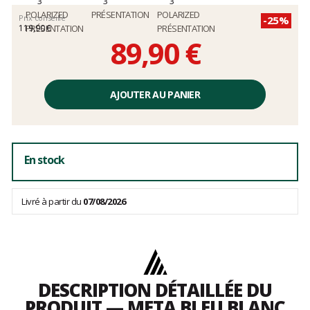
Prix conseillé
-25%
119,90 €
89,90 €
Prix
unitaire,
AJOUTER AU PANIER
hors
frais
En stock
Livré à partir du
07/08/2026
DESCRIPTION DÉTAILLÉE DU
PRODUIT — META BLEU BLANC