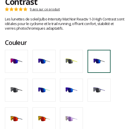
Contrast
Les
9 avis sur ce produit
Note
avis
:
Les lunettes de soleil Julbo Intensity Mat Noir Reactiv 1-3 High Contrast sont
clients
5
idéales pour le cyclisme et le trail running, offrant confort, stabilité et
sur
verres photochromiques adaptatifs.
5
Couleur