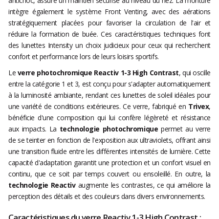
antichoc, assure un maintien sécurisé au niveau du nez. La monture
intègre également le système Front Venting, avec des aérations
stratégiquement placées pour favoriser la circulation de l'air et
réduire la formation de buée. Ces caractéristiques techniques font
des lunettes Intensity un choix judicieux pour ceux qui recherchent
confort et performance lors de leurs loisirs sportifs.
Le
verre photochromique Reactiv 1-3 High Contrast
, qui oscille
entre la catégorie 1 et 3, est conçu pour s'adapter automatiquement
à la luminosité ambiante, rendant ces lunettes de soleil idéales pour
une variété de conditions extérieures. Ce verre, fabriqué en
Trivex
,
bénéficie d'une composition qui lui confère légèreté et résistance
aux impacts. La
technologie photochromique
permet au verre
de se teinter en fonction de l'exposition aux ultraviolets, offrant ainsi
une transition fluide entre les différentes intensités de lumière. Cette
capacité d'adaptation garantit une protection et un confort visuel en
continu, que ce soit par temps couvert ou ensoleillé. En outre, la
technologie Reactiv
augmente les contrastes, ce qui améliore la
perception des détails et des couleurs dans divers environnements.
Caractéristiques du verre Reactiv 1-3 High Contrast :