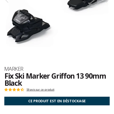
Marque
MARKER
Fix Ski Marker Griffon 13 90mm
Black
Les
59 avis sur ce produit
Note
avis
:
clients
4.8
CE PRODUIT EST EN DÉSTOCKAGE
sur
5