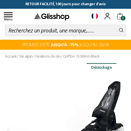
RETOUR FACILITÉ, 100 jours pour changer d'avis
Toggle
0
navigation
Menu
PROMOS D'ÉTÉ
JUSQU'À -75%
JUSQU'AU 25/08
Accueil
/
Ski alpin
/
Fixations de ski
/
Griffon 13 90mm Black
Déstockage