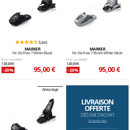
6 avis
MARKER
MARKER
Fix Ski Free 7 95mm Black
Fix Ski Free 7 95mm White Silver
Prix conseillé
Prix conseillé
120,00 €
120,00 €
95,00 €
95,00 €
-20%
-20%
Déstockage
LIVRAISON
OFFERTE
DÈS 50€ D'ACHAT
En savoir plus
--------------------------------------------------------------------