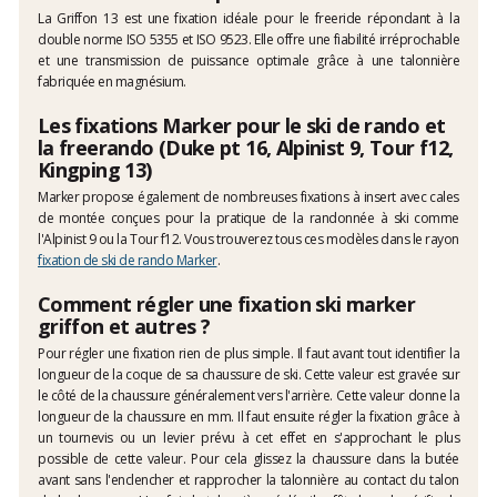
La Griffon 13 est une fixation idéale pour le freeride répondant à la
double norme ISO 5355 et ISO 9523. Elle offre une fiabilité irréprochable
et une transmission de puissance optimale grâce à une talonnière
fabriquée en magnésium.
Les fixations Marker pour le ski de rando et
la freerando (Duke pt 16, Alpinist 9, Tour f12,
Kingping 13)
Marker propose également de nombreuses fixations à insert avec cales
de montée conçues pour la pratique de la randonnée à ski comme
l'Alpinist 9 ou la Tour f12. Vous trouverez tous ces modèles dans le rayon
fixation de ski de rando Marker
.
Comment régler une fixation ski marker
griffon et autres ?
Pour régler une fixation rien de plus simple. Il faut avant tout identifier la
longueur de la coque de sa chaussure de ski. Cette valeur est gravée sur
le côté de la chaussure généralement vers l'arrière. Cette valeur donne la
longueur de la chaussure en mm. Il faut ensuite régler la fixation grâce à
un tournevis ou un levier prévu à cet effet en s'approchant le plus
possible de cette valeur. Pour cela glissez la chaussure dans la butée
avant sans l'enclencher et rapprocher la talonnière au contact du talon