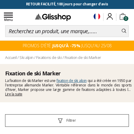
RETOUR FACILITÉ, 100 jours pour changer d'avis
Toggle
0
navigation
Menu
PROMOS D'ÉTÉ
JUSQU'À -75%
JUSQU'AU 25/08
Accueil
/
Ski alpin
/
Fixations de ski
/
Fixation de ski Marker
Fixation de ski Marker
La fixation de ski Marker est une
fixation de ski alpin
qui a été créée en 1950 par
l'entreprise allemande Marker. Véritable référence dans le monde des sports
d'hiver, Marker propose une large gamme de fixations adaptées à toutes les
pratiques : initiation sur piste, performance, freeride et freestyle. A la pointe de
Lire la suite
l'innovation, les fixations Marker offrent une réglage Din précis pour une
libération optimale et une sécurité maximale.
Filtrer