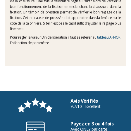
de la chaussure. Une fois la talonnière réglée il suffit alors de vérifier le
bon fonctionnement de la fixation en enclanchant la chaussure dans la
fixation. Un témoin de pression permet de vérifier le bon réglage de la
fixation. Cet indicateur de poussée doit apparaitre dans la fenêtre sur le
côté de la talonnière. Si tel n'est pas le cas il suffit d'ajuster le réglage plus
finement.
Pour régler la valeur Din de libération il faut se référer au
tableau AFNOR
.
En fonction de paramètre
Avis Vérifiés
9,7/10 - Excellent
Payez en 3 ou 4 fois
Avec ONEY par carte