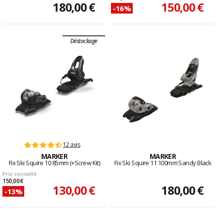
180,00 €
150,00 €
-16%
Déstockage
12 avis
MARKER
MARKER
Fix Ski Squire 10 85mm (+Screw Kit)
Fix Ski Squire 11 100mm Sandy Black
Prix conseillé
150,00 €
130,00 €
180,00 €
-13%