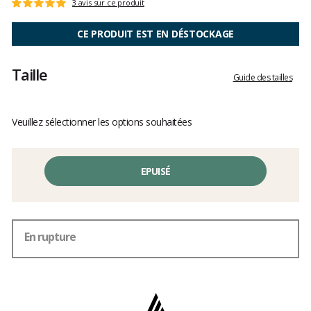
Les
3 avis sur ce produit
Note
avis
:
clients
5
CE PRODUIT EST EN DÉSTOCKAGE
sur
5
Taille
Guide des tailles
Veuillez sélectionner les options souhaitées
EPUISÉ
En rupture